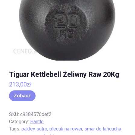
Tiguar Kettlebell Żeliwny Raw 20Kg
213,00
zł
Zobacz
SKU:
c9384576def2
Category:
Hantle
Tags:
oakley sutro
,
plecak na rower
,
smar do łańcucha