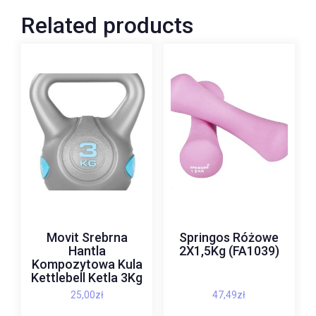
Related products
Movit Srebrna
Springos Różowe
Hantla
2X1,5Kg (FA1039)
Kompozytowa Kula
Kettlebell Ketla 3Kg
25,00
zł
47,49
zł