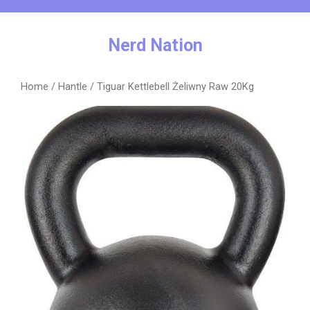
Skip
to
content
Nerd Nation
Home
/
Hantle
/ Tiguar Kettlebell Żeliwny Raw 20Kg