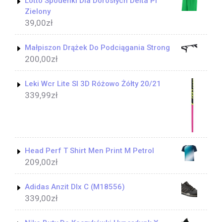
Lotto Spodenki Dla Dorosłych Delta Pl
Zielony
39,00
zł
Małpiszon Drążek Do Podciągania Strong
200,00
zł
Leki Wcr Lite Sl 3D Różowo Żółty 20/21
339,99
zł
Head Perf T Shirt Men Print M Petrol
209,00
zł
Adidas Anzit Dlx C (M18556)
339,00
zł