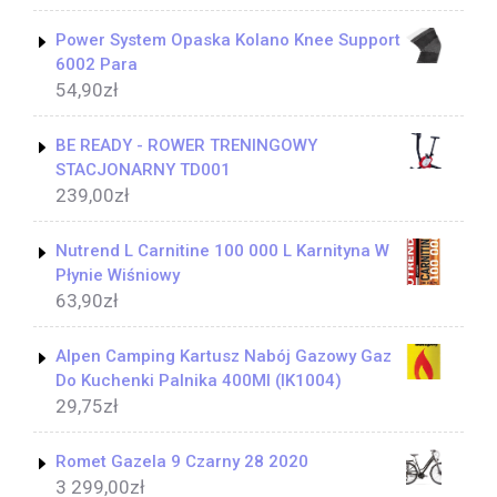
Power System Opaska Kolano Knee Support
6002 Para
54,90
zł
BE READY - ROWER TRENINGOWY
STACJONARNY TD001
239,00
zł
Nutrend L Carnitine 100 000 L Karnityna W
Płynie Wiśniowy
63,90
zł
Alpen Camping Kartusz Nabój Gazowy Gaz
Do Kuchenki Palnika 400Ml (IK1004)
29,75
zł
Romet Gazela 9 Czarny 28 2020
3 299,00
zł