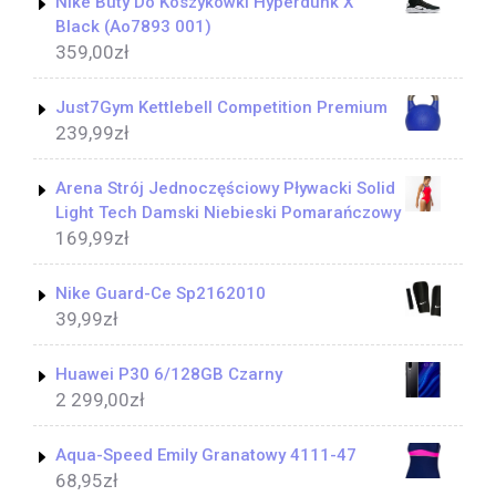
Nike Buty Do Koszykówki Hyperdunk X
Black (Ao7893 001)
359,00
zł
Just7Gym Kettlebell Competition Premium
239,99
zł
Arena Strój Jednoczęściowy Pływacki Solid
Light Tech Damski Niebieski Pomarańczowy
169,99
zł
Nike Guard-Ce Sp2162010
39,99
zł
Huawei P30 6/128GB Czarny
2 299,00
zł
Aqua-Speed Emily Granatowy 4111-47
68,95
zł