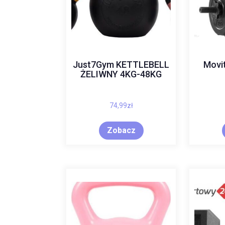
Just7Gym KETTLEBELL
Movi
ŻELIWNY 4KG-48KG
74,99
zł
Zobacz