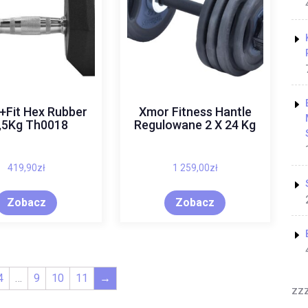
+Fit Hex Rubber
Xmor Fitness Hantle
,5Kg Th0018
Regulowane 2 X 24 Kg
419,90
zł
1 259,00
zł
Zobacz
Zobacz
4
…
9
10
11
→
zz