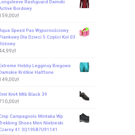
Longsleeve Rashguard Damski
Active Bordowy
159,00
zł
Aqua Speed Pas Wypornościowy
Piankowy Dla Dzieci 5 Części Kol 03
Różowy
44,99
zł
Extreme Hobby Legginsy Biegowe
Damskie Krótkie Halftone
149,00
zł
Dmt Km4 Mtb Black 39
710,00
zł
Cmp Campagnolo Mintaka Wp
Trekking Shoes Men Niebieski
Czarny 41 3Q19587U91141