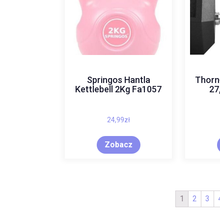
Springos Hantla
Thorn
Kettlebell 2Kg Fa1057
27
24,99
zł
Zobacz
1
2
3