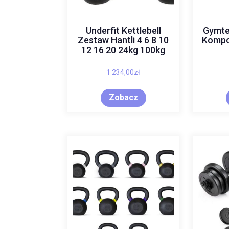
Underfit Kettlebell
Gymte
Zestaw Hantli 4 6 8 10
Kompo
12 16 20 24kg 100kg
1 234,00
zł
Zobacz