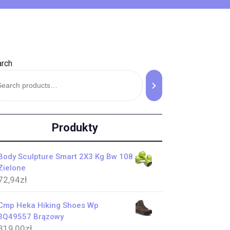
rch
Produkty
Body Sculpture Smart 2X3 Kg Bw 108
Zielone
72,94
zł
Cmp Heka Hiking Shoes Wp
3Q49557 Brązowy
319,00
zł