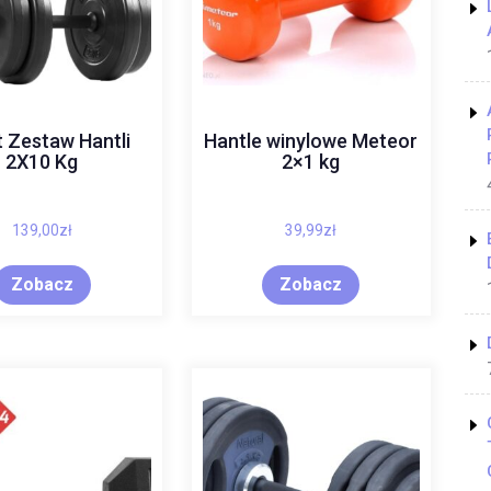
t Zestaw Hantli
Hantle winylowe Meteor
2X10 Kg
2×1 kg
139,00
zł
39,99
zł
Zobacz
Zobacz