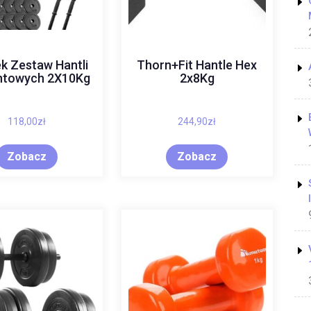
k Zestaw Hantli
Thorn+Fit Hantle Hex
towych 2X10Kg
2x8Kg
118,00
zł
244,90
zł
Zobacz
Zobacz