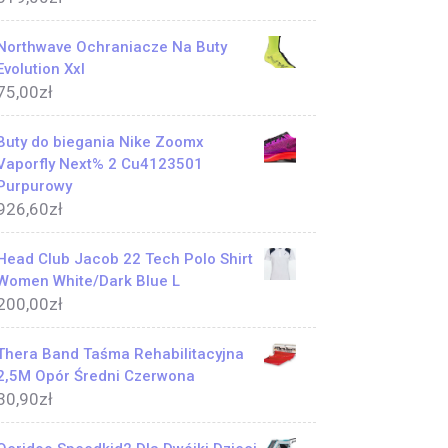
Northwave Ochraniacze Na Buty
Evolution Xxl
75,00
zł
Buty do biegania Nike Zoomx
Vaporfly Next% 2 Cu4123501
Purpurowy
926,60
zł
Head Club Jacob 22 Tech Polo Shirt
Women White/Dark Blue L
200,00
zł
Thera Band Taśma Rehabilitacyjna
2,5M Opór Średni Czerwona
30,90
zł