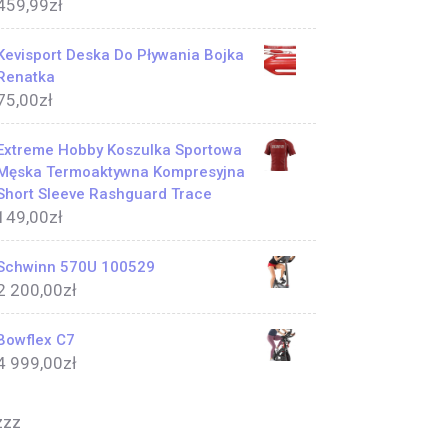
459,99
zł
Kevisport Deska Do Pływania Bojka
Renatka
75,00
zł
Extreme Hobby Koszulka Sportowa
Męska Termoaktywna Kompresyjna
Short Sleeve Rashguard Trace
149,00
zł
Schwinn 570U 100529
2 200,00
zł
Bowflex C7
4 999,00
zł
zzz