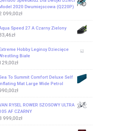
Qeridoo Speedkid2 Dla Dwójki Dzieci
Model 2020 Dwumiejscowa (Q220P)
2 099,00
zł
Aqua Speed 27 A Czarny Zielony
33,46
zł
Extreme Hobby Leginsy Dziecięce
Wrestling Białe
129,00
zł
Sea To Summit Comfort Deluxe Self
Inflating Mat Large Wide Petrol
990,00
zł
VAN RYSEL ROWER SZOSOWY ULTRA
105 AF CZARNY
3 999,00
zł