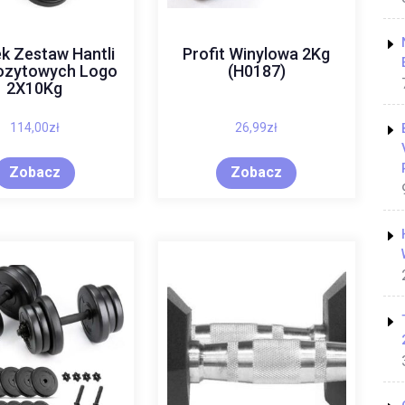
k Zestaw Hantli
Profit Winylowa 2Kg
zytowych Logo
(H0187)
2X10Kg
114,00
zł
26,99
zł
Zobacz
Zobacz