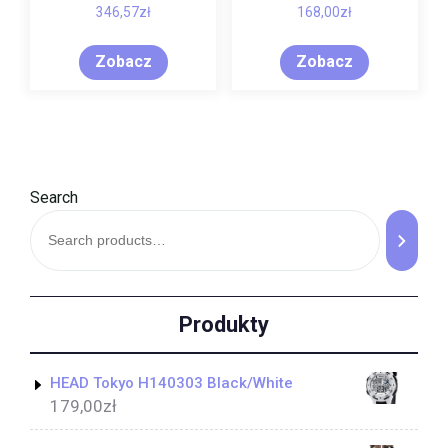
346,57
zł
168,00
zł
Zobacz
Zobacz
Search
Produkty
HEAD Tokyo H140303 Black/White
179,00
zł