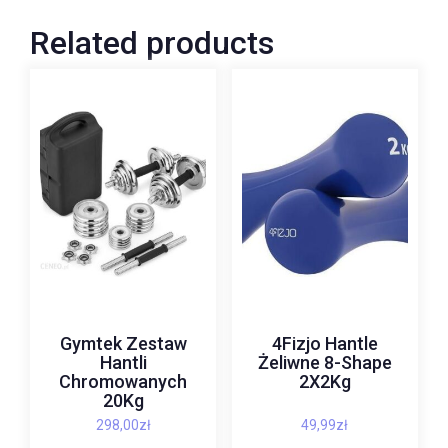
Related products
Gymtek Zestaw
4Fizjo Hantle
Hantli
Żeliwne 8-Shape
Chromowanych
2X2Kg
20Kg
298,00
zł
49,99
zł