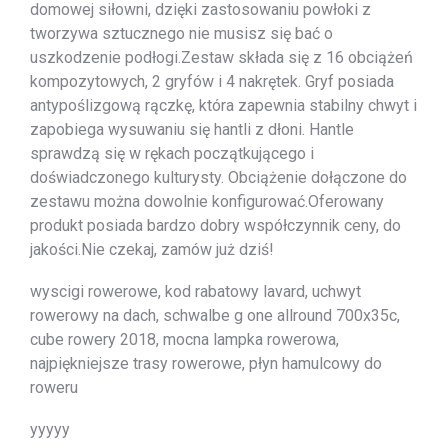
domowej siłowni, dzięki zastosowaniu powłoki z
tworzywa sztucznego nie musisz się bać o
uszkodzenie podłogi.Zestaw składa się z 16 obciążeń
kompozytowych, 2 gryfów i 4 nakrętek. Gryf posiada
antypoślizgową rączkę, która zapewnia stabilny chwyt i
zapobiega wysuwaniu się hantli z dłoni. Hantle
sprawdzą się w rękach początkującego i
doświadczonego kulturysty. Obciążenie dołączone do
zestawu można dowolnie konfigurować.Oferowany
produkt posiada bardzo dobry współczynnik ceny, do
jakości.Nie czekaj, zamów już dziś!
wyscigi rowerowe, kod rabatowy lavard, uchwyt
rowerowy na dach, schwalbe g one allround 700x35c,
cube rowery 2018, mocna lampka rowerowa,
najpiękniejsze trasy rowerowe, płyn hamulcowy do
roweru
yyyyy