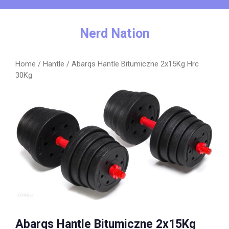
Skip
to
content
Nerd Nation
Home
/
Hantle
/ Abarqs Hantle Bitumiczne 2x15Kg Hrc
30Kg
Abarqs Hantle Bitumiczne 2x15Kg