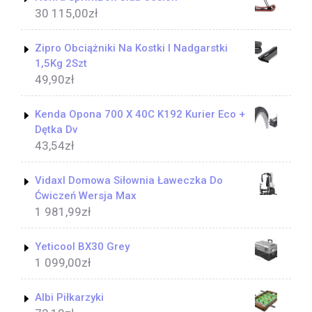
30 115,00
zł
Zipro Obciążniki Na Kostki I Nadgarstki
1,5Kg 2Szt
49,90
zł
Kenda Opona 700 X 40C K192 Kurier Eco +
Dętka Dv
43,54
zł
Vidaxl Domowa Siłownia Ławeczka Do
Ćwiczeń Wersja Max
1 981,99
zł
Yeticool BX30 Grey
1 099,00
zł
Albi Piłkarzyki