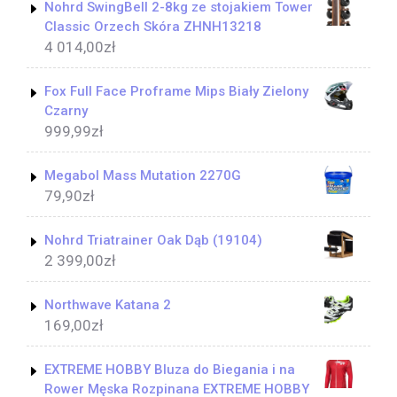
Nohrd SwingBell 2-8kg ze stojakiem Tower
Classic Orzech Skóra ZHNH13218
4 014,00
zł
Fox Full Face Proframe Mips Biały Zielony
Czarny
999,99
zł
Megabol Mass Mutation 2270G
79,90
zł
Nohrd Triatrainer Oak Dąb (19104)
2 399,00
zł
Northwave Katana 2
169,00
zł
EXTREME HOBBY Bluza do Biegania i na
Rower Męska Rozpinana EXTREME HOBBY