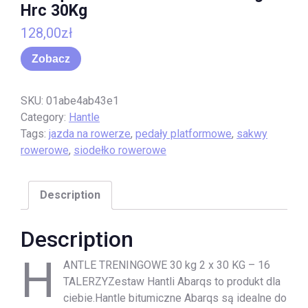
Hrc 30Kg
128,00
zł
Zobacz
SKU:
01abe4ab43e1
Category:
Hantle
Tags:
jazda na rowerze
,
pedały platformowe
,
sakwy
rowerowe
,
siodełko rowerowe
Description
Description
H
ANTLE TRENINGOWE 30 kg 2 x 30 KG – 16
TALERZYZestaw Hantli Abarqs to produkt dla
ciebie.Hantle bitumiczne Abarqs są idealne do