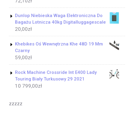
72,10
zł
Dunlop Niebieska Waga Elektroniczna Do
Bagażu Lotnicza 40kg Digitalluggagescale
20,00
zł
Khebikes Oś Wewnętrzna Khe 48D 19 Mm
Czarny
59,00
zł
Rock Machine Crossride Int E400 Lady
Touring Biały Turkusowy 29 2021
10 799,00
zł
zzzzz