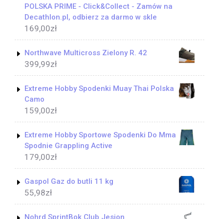
POLSKA PRIME - Click&Collect - Zamów na
Decathlon.pl, odbierz za darmo w skle
169,00
zł
Northwave Multicross Zielony R. 42
399,99
zł
Extreme Hobby Spodenki Muay Thai Polska
Camo
159,00
zł
Extreme Hobby Sportowe Spodenki Do Mma
Spodnie Grappling Active
179,00
zł
Gaspol Gaz do butli 11 kg
55,98
zł
Nohrd SprintBok Club Jesion