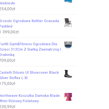
Niebieski
254,00
zł
Krzesło Ogrodowe Kettler Granada
Padded
1 399,00
zł
Funfit Gym&Fitness Ogrodowa Dla
Dzieci 312Cm Z Siatką Zewnętrzną I
Drabinką
709,00
zł
Castelli Diluvio Ul Shoecover Black
Silver Reflex L Xl
175,00
zł
Northwave Koszulka Damska Blade
Wmn Różowy Fioletowy
230,99
zł