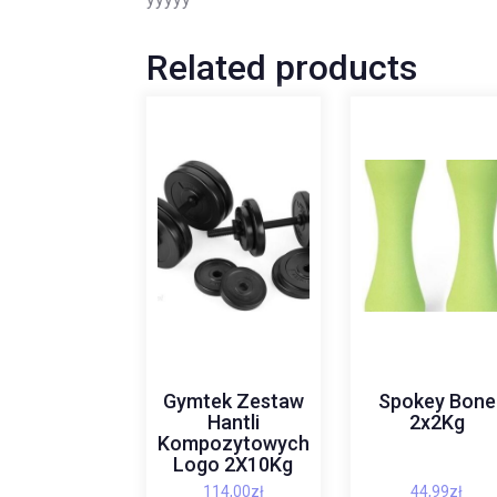
Related products
Gymtek Zestaw
Spokey Bone
Hantli
2x2Kg
Kompozytowych
Logo 2X10Kg
114,00
zł
44,99
zł