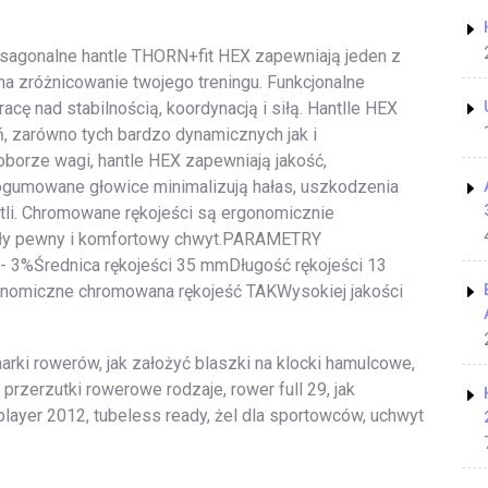
onalne hantle THORN+fit HEX zapewniają jeden z
a zróżnicowanie twojego treningu. Funkcjonalne
acę nad stabilnością, koordynacją i siłą. Hantlle HEX
, zarówno tych bardzo dynamicznych jak i
oborze wagi, hantle HEX zapewniają jakość,
 ogumowane głowice minimalizują hałas, uszkodzenia
tli. Chromowane rękojeści są ergonomicznie
ały pewny i komfortowy chwyt.PARAMETRY
 3%Średnica rękojeści 35 mmDługość rękojeści 13
omiczne chromowana rękojeść TAKWysokiej jakości
rki rowerów, jak założyć blaszki na klocki hamulcowe,
przerzutki rowerowe rodzaje, rower full 29, jak
ayer 2012, tubeless ready, żel dla sportowców, uchwyt