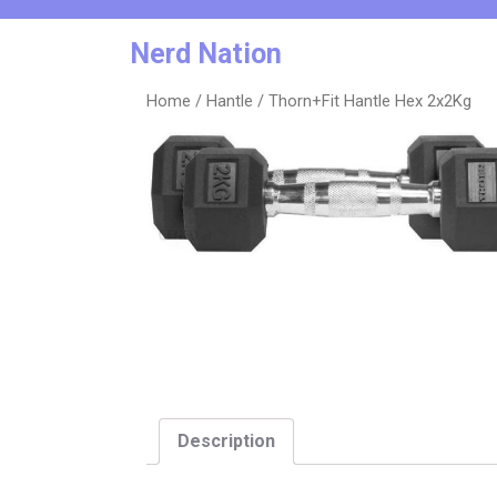
Skip
to
Nerd Nation
content
Home
/
Hantle
/ Thorn+Fit Hantle Hex 2x2Kg
Description