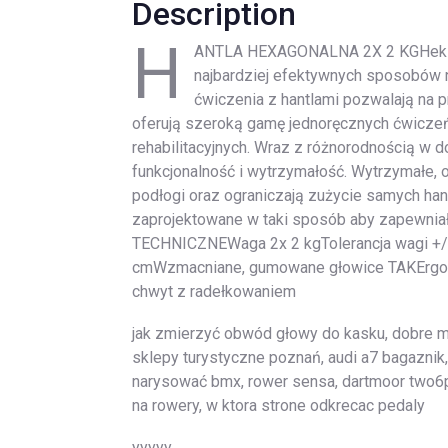
Description
H
ANTLA HEXAGONALNA 2X 2 KGHeksag
najbardziej efektywnych sposobów n
ćwiczenia z hantlami pozwalają na pr
oferują szeroką gamę jednoręcznych ćwiczeń
rehabilitacyjnych. Wraz z różnorodnością w d
funkcjonalność i wytrzymałość. Wytrzymałe,
podłogi oraz ograniczają zużycie samych han
zaprojektowane w taki sposób aby zapewni
TECHNICZNEWaga 2x 2 kgTolerancja wagi +/-
cmWzmacniane, gumowane głowice TAKErgon
chwyt z radełkowaniem
jak zmierzyć obwód głowy do kasku, dobre ma
sklepy turystyczne poznań, audi a7 bagaznik, 
narysować bmx, rower sensa, dartmoor two6pl
na rowery, w ktora strone odkrecac pedaly
yyyyy