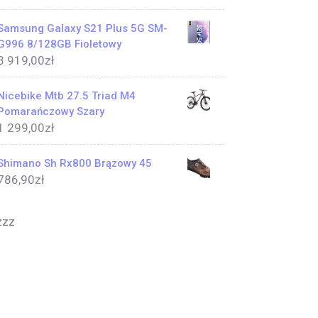
Samsung Galaxy S21 Plus 5G SM-
G996 8/128GB Fioletowy
3 919,00
zł
Nicebike Mtb 27.5 Triad M4
Pomarańczowy Szary
1 299,00
zł
Shimano Sh Rx800 Brązowy 45
786,90
zł
zzz