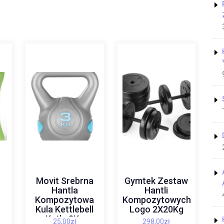
Movit Srebrna
Gymtek Zestaw
Hantla
Hantli
Kompozytowa
Kompozytowych
Kula Kettlebell
Logo 2X20Kg
Ketla 3Kg
25,00
zł
298,00
zł