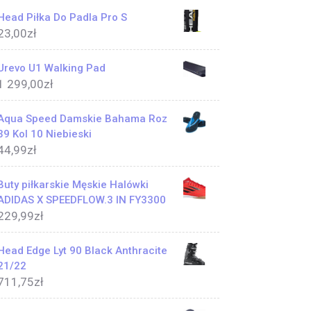
Head Piłka Do Padla Pro S
23,00
zł
Urevo U1 Walking Pad
1 299,00
zł
Aqua Speed Damskie Bahama Roz
39 Kol 10 Niebieski
44,99
zł
Buty piłkarskie Męskie Halówki
ADIDAS X SPEEDFLOW.3 IN FY3300
229,99
zł
Head Edge Lyt 90 Black Anthracite
21/22
711,75
zł