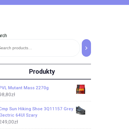
rch
Produkty
PVL Mutant Mass 2270g
98,80
zł
Cmp Sun Hiking Shoe 3Q11157 Grey
Electric 64Ul Szary
249,00
zł