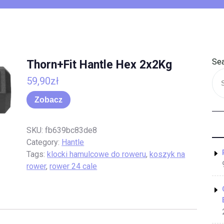
Sea
Thorn+Fit Hantle Hex 2x2Kg
59,90
zł
Zobacz
SKU:
fb639bc83de8
Category:
Hantle
Tags:
klocki hamulcowe do roweru
,
koszyk na
rower
,
rower 24 cale