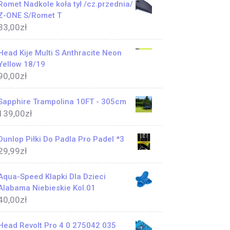
Romet Nadkole koła tył /cz.przednia/
Z-ONE S/Romet T
33,00
zł
Head Kije Multi S Anthracite Neon
Yellow 18/19
90,00
zł
Sapphire Trampolina 10FT - 305cm
139,00
zł
Dunlop Piłki Do Padla Pro Padel *3
29,99
zł
Aqua-Speed Klapki Dla Dzieci
Alabama Niebieskie Kol.01
40,00
zł
Head Revolt Pro 4 0 275042 035