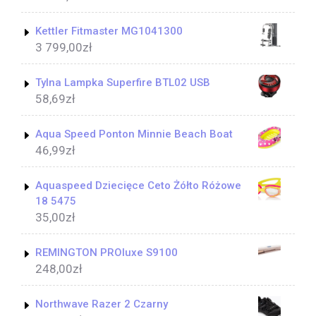
Kettler Fitmaster MG1041300
3 799,00
zł
Tylna Lampka Superfire BTL02 USB
58,69
zł
Aqua Speed Ponton Minnie Beach Boat
46,99
zł
Aquaspeed Dziecięce Ceto Żółto Różowe
18 5475
35,00
zł
REMINGTON PROluxe S9100
248,00
zł
Northwave Razer 2 Czarny