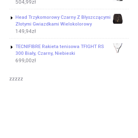
504,99
zł
Head Trzykomorowy Czarny Z Błyszczącymi
Złotymi Gwiazdkami Wielokolorowy
149,94
zł
TECNIFIBRE Rakieta tenisowa TFIGHT RS
300 Biały, Czarny, Niebieski
699,00
zł
zzzzz