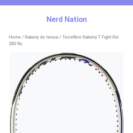
Skip
to
content
Nerd Nation
Home
/
Rakiety do tenisa
/ Tecnifibre Rakieta T Fight Rsl
280 Nc