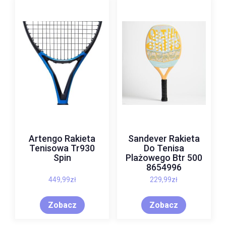
Artengo Rakieta
Sandever Rakieta
Tenisowa Tr930
Do Tenisa
Spin
Plażowego Btr 500
8654996
449,99
zł
229,99
zł
Zobacz
Zobacz