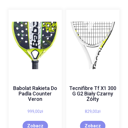
Babolat Rakieta Do
Tecnifibre Tf X1 300
Padla Counter
G G2 Biały Czarny
Veron
Żółty
999,00
zł
829,00
zł
Zobacz
Zobacz