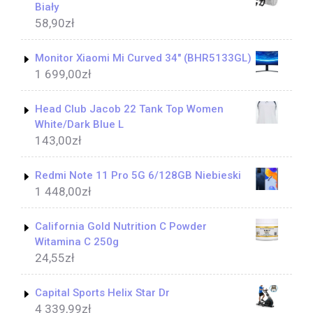
Biały
58,90
zł
Monitor Xiaomi Mi Curved 34" (BHR5133GL)
1 699,00
zł
Head Club Jacob 22 Tank Top Women
White/Dark Blue L
143,00
zł
Redmi Note 11 Pro 5G 6/128GB Niebieski
1 448,00
zł
California Gold Nutrition C Powder
Witamina C 250g
24,55
zł
Capital Sports Helix Star Dr
4 339,99
zł