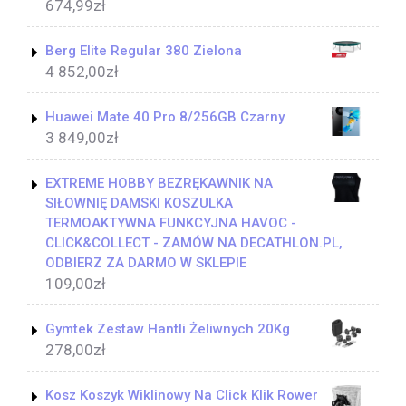
674,99
zł
Berg Elite Regular 380 Zielona
4 852,00
zł
Huawei Mate 40 Pro 8/256GB Czarny
3 849,00
zł
EXTREME HOBBY BEZRĘKAWNIK NA
SIŁOWNIĘ DAMSKI KOSZULKA
TERMOAKTYWNA FUNKCYJNA HAVOC -
CLICK&COLLECT - ZAMÓW NA DECATHLON.PL,
ODBIERZ ZA DARMO W SKLEPIE
109,00
zł
Gymtek Zestaw Hantli Żeliwnych 20Kg
278,00
zł
Kosz Koszyk Wiklinowy Na Click Klik Rower