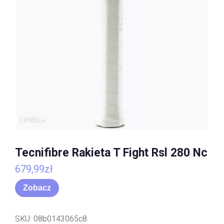
Tecnifibre Rakieta T Fight Rsl 280 Nc
679,99
zł
Zobacz
SKU:
08b0143065c8