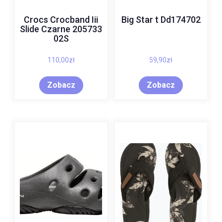
Crocs Crocband Iii
Big Star t Dd174702
Slide Czarne 205733
02S
110,00
zł
59,90
zł
Zobacz
Zobacz