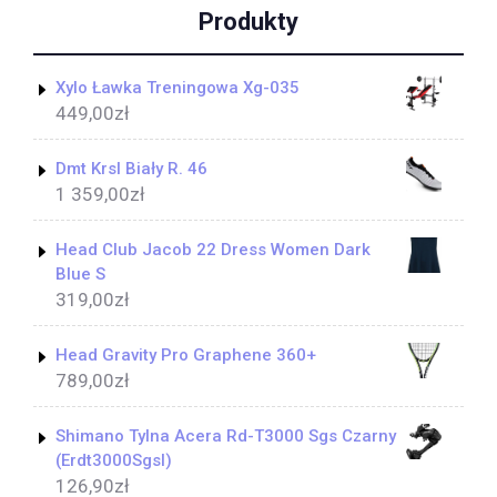
Produkty
Xylo Ławka Treningowa Xg-035
449,00
zł
Dmt Krsl Biały R. 46
1 359,00
zł
Head Club Jacob 22 Dress Women Dark
Blue S
319,00
zł
Head Gravity Pro Graphene 360+
789,00
zł
Shimano Tylna Acera Rd-T3000 Sgs Czarny
(Erdt3000Sgsl)
126,90
zł