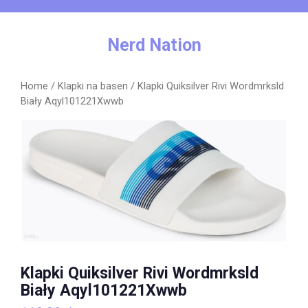
Skip
to
content
Nerd Nation
Home
/
Klapki na basen
/ Klapki Quiksilver Rivi Wordmrksld
Biały Aqyl101221Xwwb
Klapki Quiksilver Rivi Wordmrksld
Biały Aqyl101221Xwwb