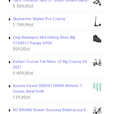
Tacx Trenażer Neo 2T Smart Uniwersalny
5 399,00
zł
Skymaster Skyme Pro Czarny
1 799,99
zł
Cmp Kaleepso Mid Hiking Shoe Wp
31Q4917 Fango Q906
359,00
zł
Bottari Cruiser Fat Nilox J3 Ng Czarny 20
2021
5 499,00
zł
Suunto Pasek SS050178000 Athletic 1
Ocean Steel S+M
129,99
zł
NO BRAND Rower Szosowy Elektryczny E-