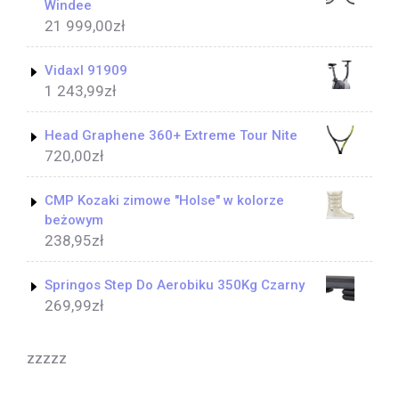
Windee
21 999,00
zł
Vidaxl 91909
1 243,99
zł
Head Graphene 360+ Extreme Tour Nite
720,00
zł
CMP Kozaki zimowe "Holse" w kolorze
beżowym
238,95
zł
Springos Step Do Aerobiku 350Kg Czarny
269,99
zł
zzzzz