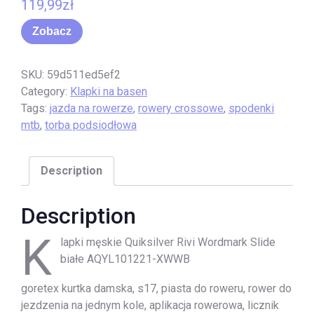
119,99
zł
Zobacz
SKU:
59d511ed5ef2
Category:
Klapki na basen
Tags:
jazda na rowerze
,
rowery crossowe
,
spodenki
mtb
,
torba podsiodłowa
Description
Description
K
lapki męskie Quiksilver Rivi Wordmark Slide
białe AQYL101221-XWWB
goretex kurtka damska, s17, piasta do roweru, rower do
jezdzenia na jednym kole, aplikacja rowerowa, licznik