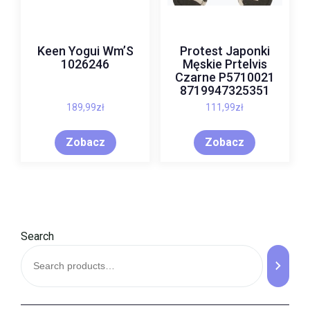
Keen Yogui Wm’S
Protest Japonki
1026246
Męskie Prtelvis
Czarne P5710021
8719947325351
189,99
zł
111,99
zł
Zobacz
Zobacz
Search