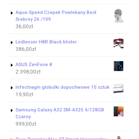
Aqua-Speed Czepek Powlekany Best
Srebrny 26 /109
36,00
zł
Ledlenser H8R Black blister
386,00
zł
ASUS ZenFone 8
2 398,00
zł
Infectvagin globulki dopochwowe 10 sztuk
19,90
zł
Samsung Galaxy A32 SM-A325 4/128GB
Czarny
999,00
zł