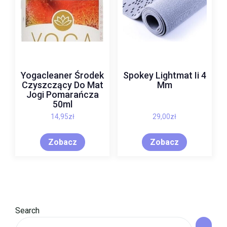
Yogacleaner Środek
Spokey Lightmat Ii 4
Czyszczący Do Mat
Mm
Jogi Pomarańcza
50ml
14,95
zł
29,00
zł
Zobacz
Zobacz
Search