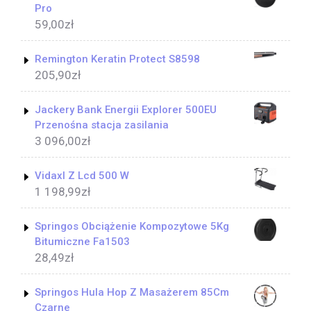
Pro
59,00
zł
Remington Keratin Protect S8598
205,90
zł
Jackery Bank Energii Explorer 500EU
Przenośna stacja zasilania
3 096,00
zł
Vidaxl Z Lcd 500 W
1 198,99
zł
Springos Obciążenie Kompozytowe 5Kg
Bitumiczne Fa1503
28,49
zł
Springos Hula Hop Z Masażerem 85Cm
Czarne