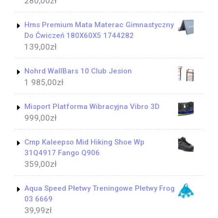
280,00
zł
Hms Premium Mata Materac Gimnastyczny
Do Ćwiczeń 180X60X5 1744282
139,00
zł
Nohrd WallBars 10 Club Jesion
1 985,00
zł
Misport Platforma Wibracyjna Vibro 3D
999,00
zł
Cmp Kaleepso Mid Hiking Shoe Wp
31Q4917 Fango Q906
359,00
zł
Aqua Speed Płetwy Treningowe Płetwy Frog
03 6669
39,99
zł