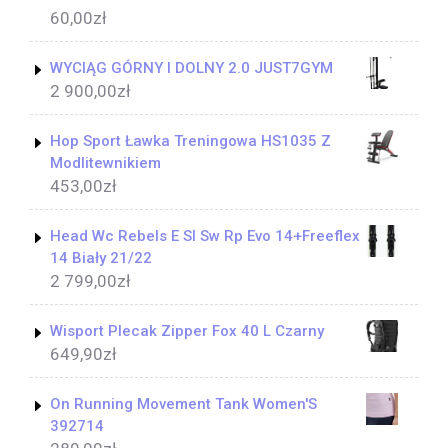
60,00
zł
WYCIĄG GÓRNY I DOLNY 2.0 JUST7GYM
2 900,00
zł
Hop Sport Ławka Treningowa HS1035 Z
Modlitewnikiem
453,00
zł
Head Wc Rebels E Sl Sw Rp Evo 14+Freeflex
14 Biały 21/22
2 799,00
zł
Wisport Plecak Zipper Fox 40 L Czarny
649,90
zł
On Running Movement Tank Women'S
392714