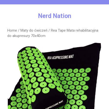
Skip
to
content
Nerd Nation
Home
/
Maty do ćwiczeń
/ Rea Tape Mata rehabilitacyjna
do akupresury 70x40cm