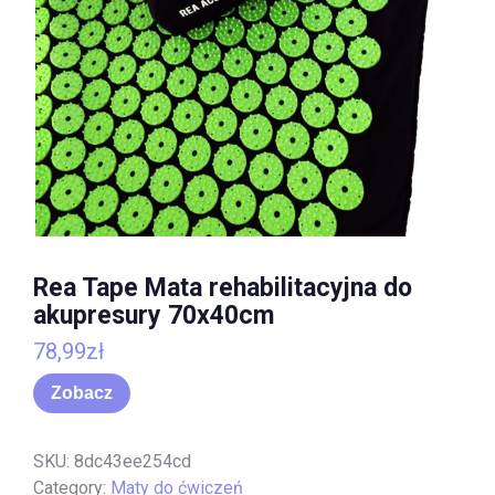
Rea Tape Mata rehabilitacyjna do
akupresury 70x40cm
78,99
zł
Zobacz
SKU:
8dc43ee254cd
Category:
Maty do ćwiczeń