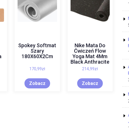
Spokey Softmat
Nike Mata Do
Szary
Ćwiczeń Flow
a
180X60X2Cm
Yoga Mat 4Mm
Black Anthracite
170,99
zł
214,99
zł
Zobacz
Zobacz