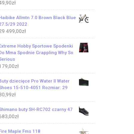
49,90
zł
Haibike Allmtn 7.0 Brown Black Blue
27.5/29 2022
29 499,00
zł
Extreme Hobby Sportowe Spodenki
Do Mma Spodnie Grappling Why So
Serious
179,00
zł
Buty dziecięce Pro Water II Water
Shoes 15-510-4051 Rozmiar: 29
30,99
zł
Shimano buty SH-RC702 czarny 47
683,00
zł
Fire Maple Fms 118