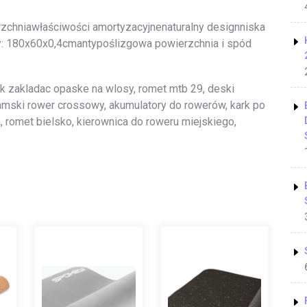
rzchniawłaściwości amortyzacyjnenaturalny designniska
y: 180x60x0,4cmantypoślizgowa powierzchnia i spód
ak zakladac opaske na wlosy, romet mtb 29, deski
damski rower crossowy, akumulatory do rowerów, kark po
romet bielsko, kierownica do roweru miejskiego,