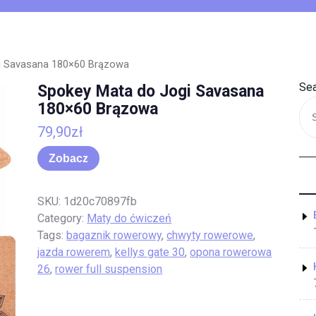
i Savasana 180×60 Brązowa
Sea
Spokey Mata do Jogi Savasana
180×60 Brązowa
79,90
zł
Zobacz
SKU:
1d20c70897fb
Category:
Maty do ćwiczeń
Tags:
bagaznik rowerowy
,
chwyty rowerowe
,
jazda rowerem
,
kellys gate 30
,
opona rowerowa
26
,
rower full suspension