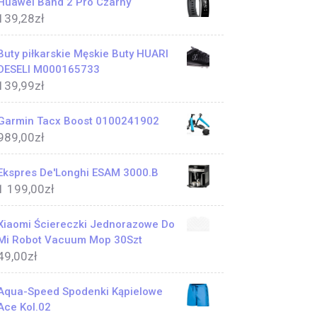
Huawei Band 2 Pro Czarny
139,28
zł
Buty piłkarskie Męskie Buty HUARI
DESELI M000165733
139,99
zł
Garmin Tacx Boost 0100241902
989,00
zł
Ekspres De'Longhi ESAM 3000.B
1 199,00
zł
Xiaomi Ściereczki Jednorazowe Do
Mi Robot Vacuum Mop 30Szt
49,00
zł
Aqua-Speed Spodenki Kąpielowe
Ace Kol.02