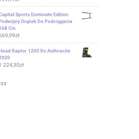
Capital Sports Dominate Edition
Podwójny Drążek Do Podciągania
168 Cm
669,99
zł
Head Raptor 120S Rs Anthracite
2020
1 224,30
zł
zzz