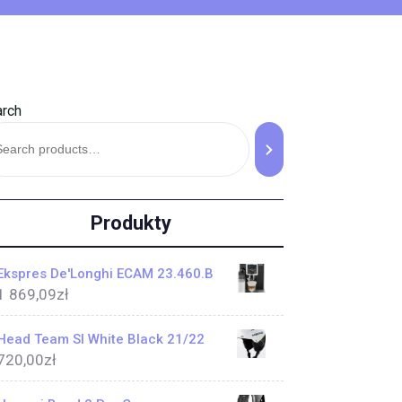
rch
Produkty
Ekspres De'Longhi ECAM 23.460.B
1 869,09
zł
Head Team Sl White Black 21/22
720,00
zł