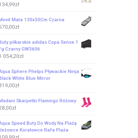
134,99
zł
Movit Mata 130x50Cm Czarna
570,00
zł
Buty piłkarskie adidas Copa Sense.1
Fg Czarny GW3606
1 054,20
zł
Aqua Sphere Phelps Pływackie Ninja
Black White Blue Mirror
319,00
zł
Madani Skarpetki Flamingo Różowy
28,00
zł
Aqua Speed Buty Do Wody Na Plażę
Jeżowce Koralowce Rafa Plaża
109,99
zł