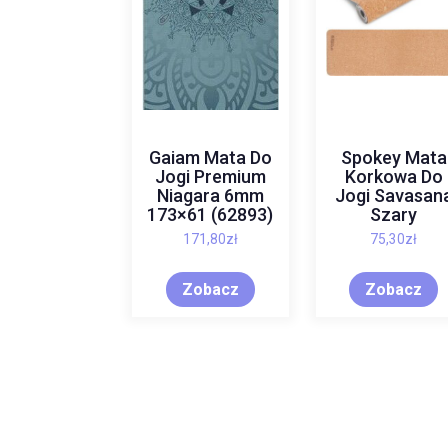
Gaiam Mata Do
Spokey Mata
Jogi Premium
Korkowa Do
Niagara 6mm
Jogi Savasan
173×61 (62893)
Szary
171,80
zł
75,30
zł
Zobacz
Zobacz