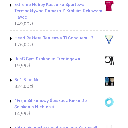
Extreme Hobby Koszulka Sportowa
Termoaktywna Damska Z Krótkim Rękawem
Havoc
149,00
zł
Head Rakieta Tenisowa Ti Conquest L3
176,00
zł
Just7Gym Skakanka Treningowa
19,99
zł
Bu1 Blue Nc
334,00
zł
4Fizjo Silikonowy Ściskacz Kółko Do
Ściskania Niebieski
14,99
zł
kółka gimnastyczne drewniane Karussell