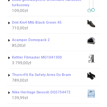
turkusowy
109,00
zł
Dmt Km4 Mtb Black Green 45
710,00
zł
Acamper Domepack 2
85,00
zł
Kettler Fitmaster MG1041300
3 799,00
zł
Thorn+Fit Ra Safety Arms Do Bram
789,00
zł
Nike Heritage Swoosh DQ5754472
139,99
zł