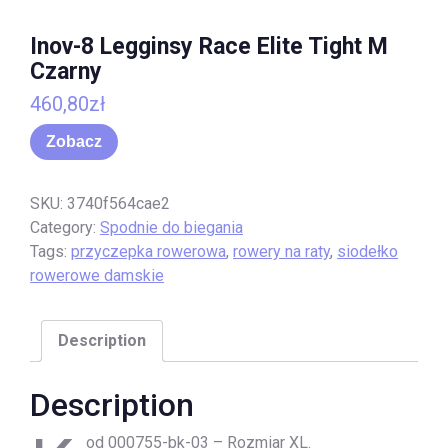
Inov-8 Legginsy Race Elite Tight M
Czarny
460,80
zł
Zobacz
SKU:
3740f564cae2
Category:
Spodnie do biegania
Tags:
przyczepka rowerowa
,
rowery na raty
,
siodełko
rowerowe damskie
Description
Description
od 000755-bk-03 – Rozmiar XL.