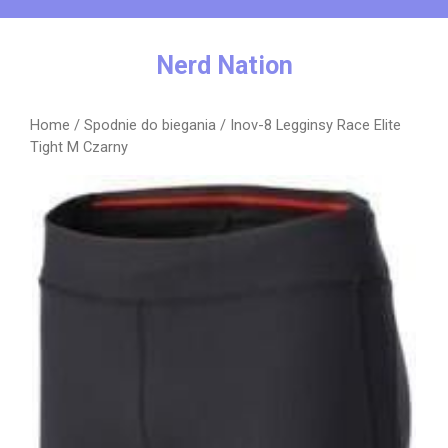
Skip
to
content
Nerd Nation
Home
/
Spodnie do biegania
/ Inov-8 Legginsy Race Elite
Tight M Czarny