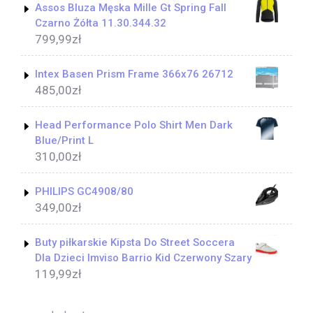
Assos Bluza Męska Mille Gt Spring Fall
Czarno Żółta 11.30.344.32
799,99
zł
Intex Basen Prism Frame 366x76 26712
485,00
zł
Head Performance Polo Shirt Men Dark
Blue/Print L
310,00
zł
PHILIPS GC4908/80
349,00
zł
Buty piłkarskie Kipsta Do Street Soccera
Dla Dzieci Imviso Barrio Kid Czerwony Szary
119,99
zł