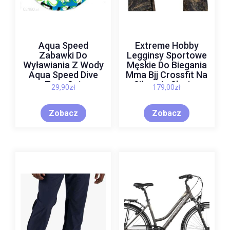
Aqua Speed
Extreme Hobby
Zabawki Do
Legginsy Sportowe
Wyławiania Z Wody
Męskie Do Biegania
Aqua Speed Dive
Mma Bjj Crossfit Na
Toys Set
Siłownię Slavica
29,90
zł
179,00
zł
4823148234
Orbis
Zobacz
Zobacz