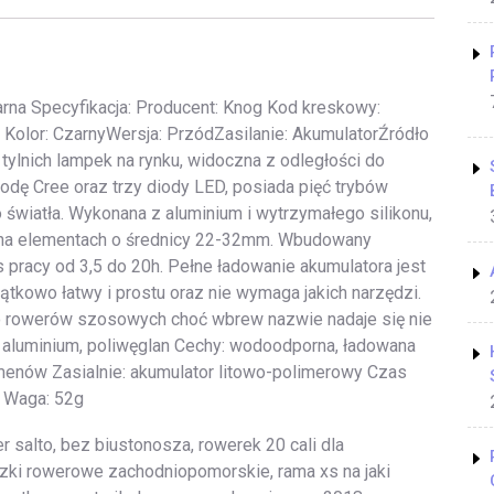
rna Specyfikacja: Producent: Knog Kod kreskowy:
olor: CzarnyWersja: PrzódZasilanie: AkumulatorŹródło
tylnich lampek na rynku, widoczna z odległości do
ę Cree oraz trzy diody LED, posiada pięć trybów
 światła. Wykonana z aluminium i wytrzymałego silikonu,
na elementach o średnicy 22-32mm. Wbudowany
pracy od 3,5 do 20h. Pełne ładowanie akumulatora jest
ątkowo łatwy i prostu oraz nie wymaga jakich narzędzi.
do rowerów szosowych choć wbrew nazwie nadaje się nie
on, aluminium, poliwęglan Cechy: wodoodporna, ładowana
enów Zasialnie: akumulator litowo-polimerowy Czas
m Waga: 52g
r salto, bez biustonosza, rowerek 20 cali dla
ezki rowerowe zachodniopomorskie, rama xs na jaki