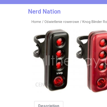
Skip
to
Nerd Nation
content
Home
/
Oświetlenie rowerowe
/ Knog Blinder R
Description