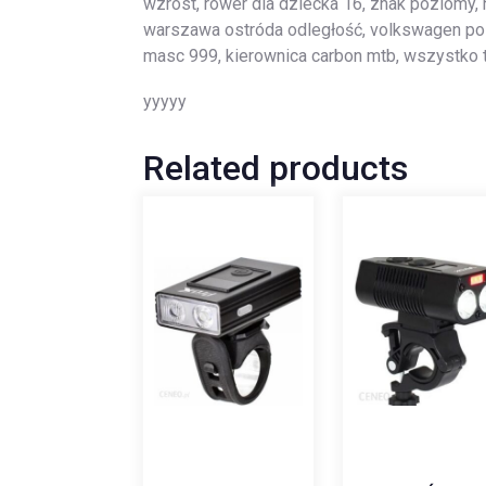
wzrost, rower dla dziecka 16, znak poziomy,
warszawa ostróda odległość, volkswagen pol
masc 999, kierownica carbon mtb, wszystko
yyyyy
Related products