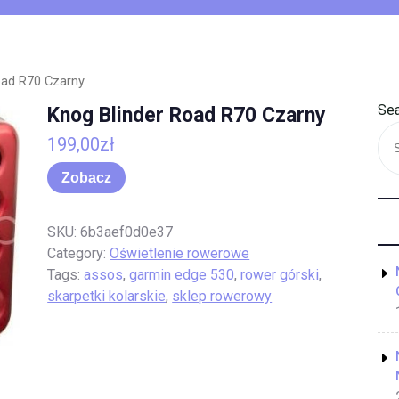
oad R70 Czarny
Sea
Knog Blinder Road R70 Czarny
199,00
zł
Zobacz
SKU:
6b3aef0d0e37
Category:
Oświetlenie rowerowe
Tags:
assos
,
garmin edge 530
,
rower górski
,
skarpetki kolarskie
,
sklep rowerowy