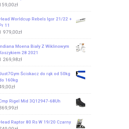
159,00
zł
Head Worldcup Rebels Igsr 21/22 +
Pr 11
1 979,00
zł
Indiana Moena Biały Z Wiklinowym
Koszykiem 28 2021
1 269,98
zł
Just7Gym Ściskacz do rąk od 50kg
do 160kg
49,00
zł
Cmp Rigel Mid 3Q12947-68Uh
369,99
zł
Head Raptor 80 Rs W 19/20 Czarny
749,00
zł