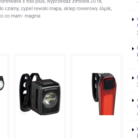
 northwave x trail plus, wyprzedaz zimowa 2018,
o czarny, cypel rewski mapa, sklep rowerowy śląsk,
 to co mam- magma