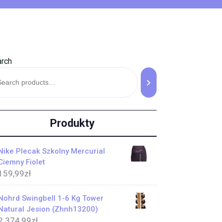
rch
Produkty
Nike Plecak Szkolny Mercurial
Ciemny Fiolet
159,99
zł
Nohrd Swingbell 1-6 Kg Tower
Natural Jesion (Zhnh13200)
2 374,99
zł