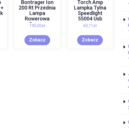
o
Bontrager Ion
Torch Amp
 +
200 Rt Przednia
Lampka Tylna
k
Lampa
Speedlight
Rowerowa
55004 Usb
Czarny
190,00
zł
60,11
zł
Zobacz
Zobacz