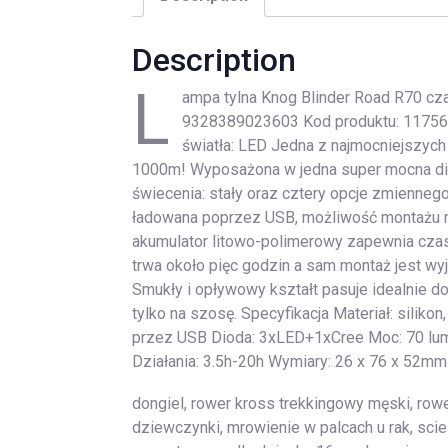
Description
L
ampa tylna Knog Blinder Road R70 cza
9328389023603 Kod produktu: 11756 K
światła: LED Jedna z najmocniejszych 
1000m! Wyposażona w jedna super mocna diod
świecenia: stały oraz cztery opcje zmiennego
ładowana poprzez USB, możliwość montażu 
akumulator litowo-polimerowy zapewnia czas 
trwa około pięc godzin a sam montaż jest wyj
Smukły i opływowy kształt pasuje idealnie 
tylko na szosę. Specyfikacja Materiał: silik
przez USB Dioda: 3xLED+1xCree Moc: 70 lum
Działania: 3.5h-20h Wymiary: 26 x 76 x 52m
dongiel, rower kross trekkingowy męski, rowe
dziewczynki, mrowienie w palcach u rak, sci