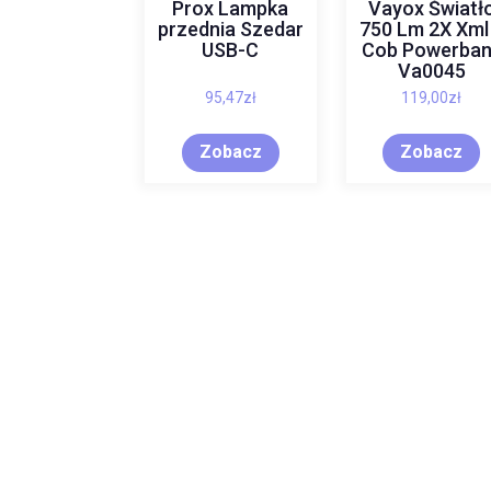
Prox Lampka
Vayox Światł
przednia Szedar
750 Lm 2X Xml
USB-C
Cob Powerban
Va0045
95,47
zł
119,00
zł
Zobacz
Zobacz