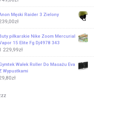
Anon Męski Raider 3 Zielony
239,00
zł
Buty piłkarskie Nike Zoom Mercurial
Vapor 15 Elite Fg Dj4978 343
1 229,99
zł
Gymtek Wałek Roller Do Masażu Eva
Z Wypustkami
29,80
zł
zzz