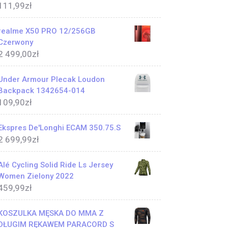
111,99
zł
realme X50 PRO 12/256GB
Czerwony
2 499,00
zł
Under Armour Plecak Loudon
Backpack 1342654-014
109,90
zł
Ekspres De'Longhi ECAM 350.75.S
2 699,99
zł
Alé Cycling Solid Ride Ls Jersey
Women Zielony 2022
459,99
zł
KOSZULKA MĘSKA DO MMA Z
DŁUGIM RĘKAWEM PARACORD S