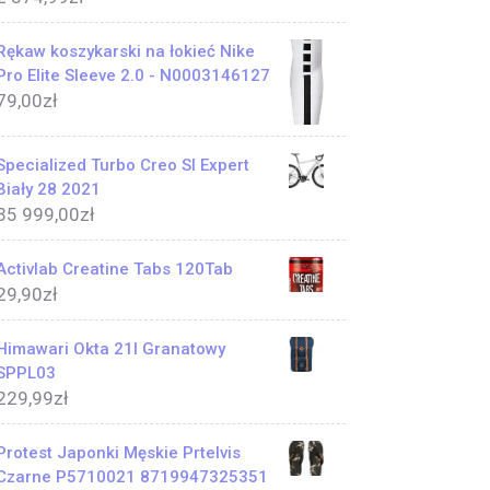
Rękaw koszykarski na łokieć Nike
Pro Elite Sleeve 2.0 - N0003146127
79,00
zł
Specialized Turbo Creo Sl Expert
Biały 28 2021
35 999,00
zł
Activlab Creatine Tabs 120Tab
29,90
zł
Himawari Okta 21l Granatowy
SPPL03
229,99
zł
Protest Japonki Męskie Prtelvis
Czarne P5710021 8719947325351