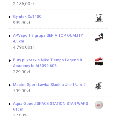
2 185,00
zł
Gymtek Xs1400
999,90
zł
APVsport 3 grupa SERIA TOP QUALITY
4,5km
4 790,00
zł
Buty piłkarskie Nike Tiempo Legend 8
Academy Ic At6099 606
229,00
zł
Master Sport Ławka Skośna Jm-1/Jm-2
799,00
zł
Aqua-Speed SPACE STATION STAR WARS
61cm
17,00
zł