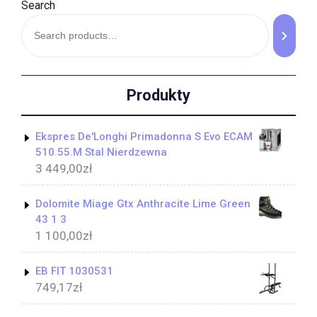
Search
Produkty
Ekspres De'Longhi Primadonna S Evo ECAM
510.55.M Stal Nierdzewna
3 449,00
zł
Dolomite Miage Gtx Anthracite Lime Green
43 1 3
1 100,00
zł
EB FIT 1030531
749,17
zł