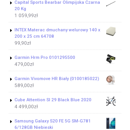
Capital Sports Bearbar Olimpijska Czarna
20 Kg
1 059,99
zł
INTEX Materac dmuchany welurowy 140 x
200 x 25 cm 64708
99,90
zł
Garmin Hrm Pro 0101295500
479,00
zł
Garmin Vivomove HR Biały (0100185022)
589,00
zł
Cube Attention Sl 29 Black Blue 2020
4 499,00
zł
Samsung Galaxy S20 FE 5G SM-G781
6/128GB Niebieski