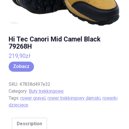
Hi Tec Canori Mid Camel Black
79268H
219,90
zł
Zobacz
SKU:
47838d497e32
Category:
Buty trekkingowe
Tags:
rower gravel
,
rower trekkingowy damski
,
rowerki
dziecięce
Description