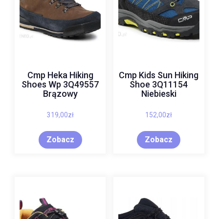
Cmp Heka Hiking
Cmp Kids Sun Hiking
Shoes Wp 3Q49557
Shoe 3Q11154
Brązowy
Niebieski
319,00
zł
152,00
zł
Zobacz
Zobacz