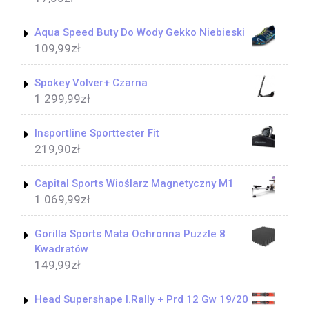
Aqua Speed Buty Do Wody Gekko Niebieski
109,99
zł
Spokey Volver+ Czarna
1 299,99
zł
Insportline Sporttester Fit
219,90
zł
Capital Sports Wioślarz Magnetyczny M1
1 069,99
zł
Gorilla Sports Mata Ochronna Puzzle 8
Kwadratów
149,99
zł
Head Supershape I.Rally + Prd 12 Gw 19/20