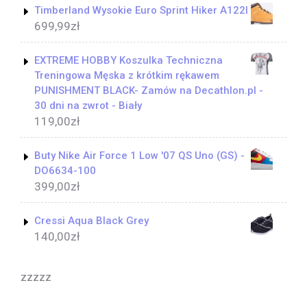
Timberland Wysokie Euro Sprint Hiker A122I
699,99
zł
EXTREME HOBBY Koszulka Techniczna
Treningowa Męska z krótkim rękawem
PUNISHMENT BLACK- Zamów na Decathlon.pl -
30 dni na zwrot - Biały
119,00
zł
Buty Nike Air Force 1 Low '07 QS Uno (GS) -
DO6634-100
399,00
zł
Cressi Aqua Black Grey
140,00
zł
zzzzz