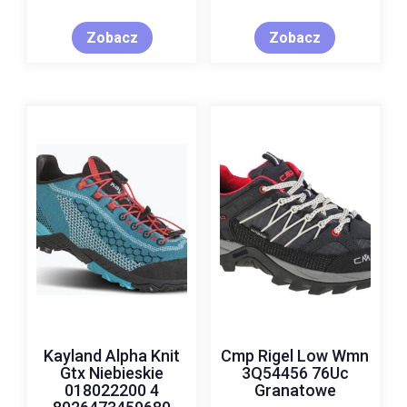
Zobacz
Zobacz
Kayland Alpha Knit
Cmp Rigel Low Wmn
Gtx Niebieskie
3Q54456 76Uc
018022200 4
Granatowe