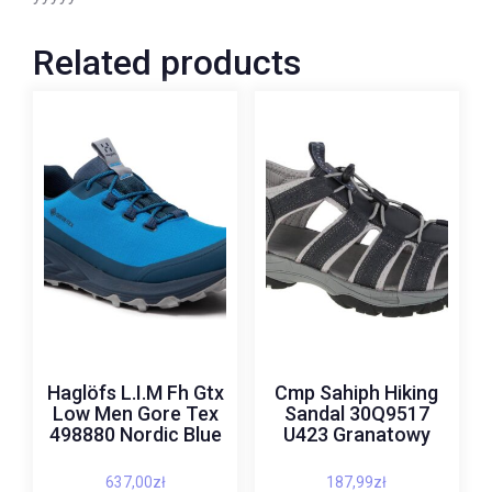
Related products
Haglöfs L.I.M Fh Gtx
Cmp Sahiph Hiking
Low Men Gore Tex
Sandal 30Q9517
498880 Nordic Blue
U423 Granatowy
637,00
zł
187,99
zł