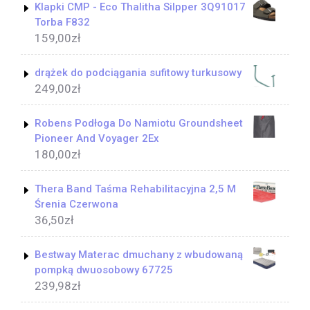
Klapki CMP - Eco Thalitha Silpper 3Q91017
Torba F832
159,00
zł
drążek do podciągania sufitowy turkusowy
249,00
zł
Robens Podłoga Do Namiotu Groundsheet
Pioneer And Voyager 2Ex
180,00
zł
Thera Band Taśma Rehabilitacyjna 2,5 M
Śrenia Czerwona
36,50
zł
Bestway Materac dmuchany z wbudowaną
pompką dwuosobowy 67725
239,98
zł