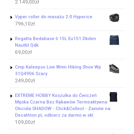
2 149,00
zł
Vyper roller do masażu 2.0 Hyperice
796,10
zł
Regatta Bedabase Ii 15L Eu151 Dkden
Nautbl Qdk
69,00
zł
Cmp Kaleepso Low Wmn Hiking Shoe Wp
31Q4906 Szary
249,00
zł
EXTREME HOBBY Koszulka do Ćwiczeń
Męska Czarna Bez Rękawów Termoaktywna
Obcisła SHADOW - Click&Collect - Zamów na
Decathlon.pl, odbierz za darmo w skl
109,00
zł