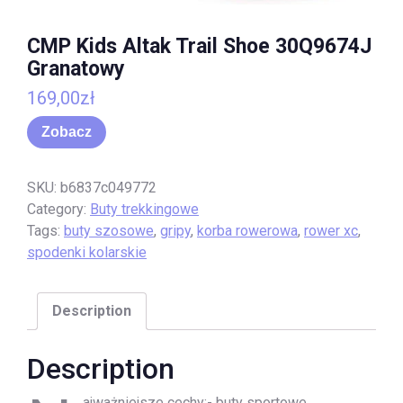
CMP Kids Altak Trail Shoe 30Q9674J
Granatowy
169,00
zł
Zobacz
SKU:
b6837c049772
Category:
Buty trekkingowe
Tags:
buty szosowe
,
gripy
,
korba rowerowa
,
rower xc
,
spodenki kolarskie
Description
Description
ajważniejsze cechy:- buty sportowe