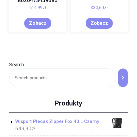
8026473459680
614,99
zł
330,60
zł
Zobacz
Zobacz
Search
Produkty
Wisport Plecak Zipper Fox 40 L Czarny
649,90
zł