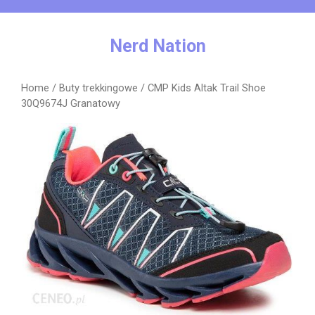
Skip
to
content
Nerd Nation
Home
/
Buty trekkingowe
/ CMP Kids Altak Trail Shoe
30Q9674J Granatowy