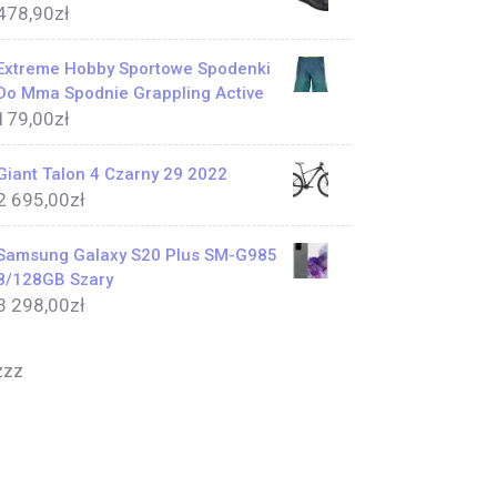
478,90
zł
Extreme Hobby Sportowe Spodenki
Do Mma Spodnie Grappling Active
179,00
zł
Giant Talon 4 Czarny 29 2022
2 695,00
zł
Samsung Galaxy S20 Plus SM-G985
8/128GB Szary
3 298,00
zł
zzz