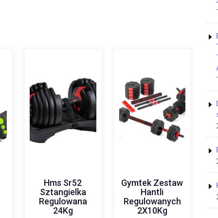
w
Hms Sr52
Gymtek Zestaw
Sztangielka
Hantli
h
Regulowana
Regulowanych
24Kg
2X10Kg