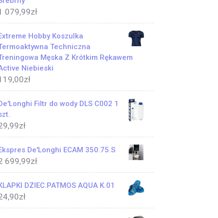
Srebrny
1 079,99
zł
Extreme Hobby Koszulka
Termoaktywna Techniczna
Treningowa Męska Z Krótkim Rękawem
Active Niebieski
119,00
zł
De'Longhi Filtr do wody DLS C002 1
szt.
29,99
zł
Ekspres De'Longhi ECAM 350.75.S
2 699,99
zł
KLAPKI DZIEC.PATMOS AQUA K.01
24,90
zł