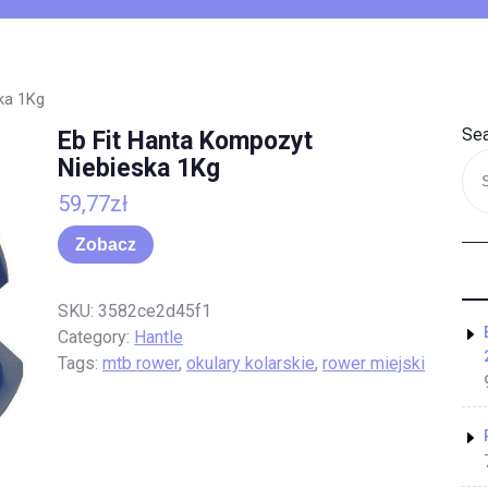
ka 1Kg
Sea
Eb Fit Hanta Kompozyt
Niebieska 1Kg
59,77
zł
Zobacz
SKU:
3582ce2d45f1
Category:
Hantle
Tags:
mtb rower
,
okulary kolarskie
,
rower miejski