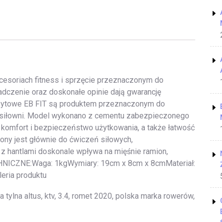
kcesoriach fitness i sprzęcie przeznaczonym do
adczenie oraz doskonałe opinie dają gwarancję
zytowe EB FIT są produktem przeznaczonym do
j siłowni. Model wykonano z cementu zabezpieczonego
komfort i bezpieczeństwo użytkowania, a także łatwość
ony jest głównie do ćwiczeń siłowych,
ć z hantlami doskonale wpływa na mięśnie ramion,
CHNICZNE:Waga: 1kgWymiary: 19cm x 8cm x 8cmMateriał:
eria produktu
a tylna altus, ktv, 3.4, romet 2020, polska marka rowerów,