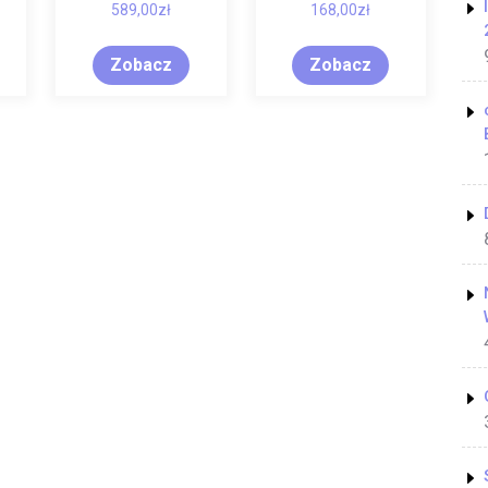
589,00
zł
168,00
zł
Zobacz
Zobacz