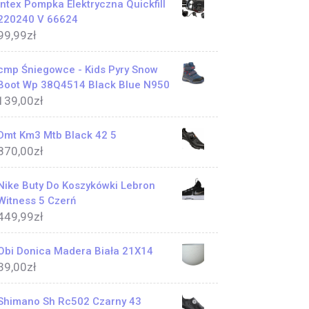
Intex Pompka Elektryczna Quickfill
220240 V 66624
99,99
zł
cmp Śniegowce - Kids Pyry Snow
Boot Wp 38Q4514 Black Blue N950
139,00
zł
Dmt Km3 Mtb Black 42 5
870,00
zł
Nike Buty Do Koszykówki Lebron
Witness 5 Czerń
449,99
zł
Obi Donica Madera Biała 21X14
39,00
zł
Shimano Sh Rc502 Czarny 43