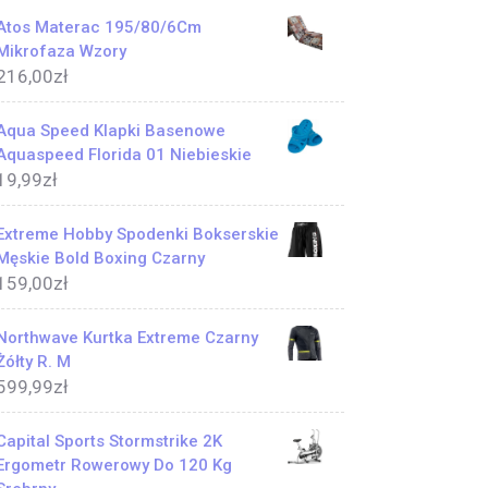
Atos Materac 195/80/6Cm
Mikrofaza Wzory
216,00
zł
Aqua Speed Klapki Basenowe
Aquaspeed Florida 01 Niebieskie
19,99
zł
Extreme Hobby Spodenki Bokserskie
Męskie Bold Boxing Czarny
159,00
zł
Northwave Kurtka Extreme Czarny
Żółty R. M
599,99
zł
Capital Sports Stormstrike 2K
Ergometr Rowerowy Do 120 Kg