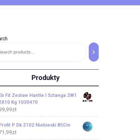
rch
Produkty
Eb Fit Zestaw Hantle I Sztanga 2W1
2X10 Kg 1030470
99,99
zł
Profit P Dk 2102 Niebieski 85Cm
71,99
zł