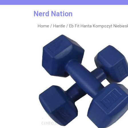
Skip
to
Nerd Nation
content
Home
/
Hantle
/ Eb Fit Hanta Kompozyt Niebies