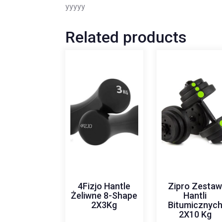
yyyyy
Related products
4Fizjo Hantle
Zipro Zesta
Żeliwne 8-Shape
Hantli
2X3Kg
Bitumicznyc
2X10 Kg