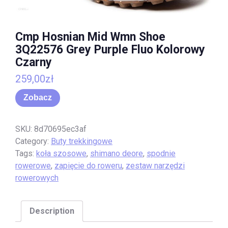
Cmp Hosnian Mid Wmn Shoe
3Q22576 Grey Purple Fluo Kolorowy
Czarny
259,00
zł
Zobacz
SKU:
8d70695ec3af
Category:
Buty trekkingowe
Tags:
koła szosowe
,
shimano deore
,
spodnie
rowerowe
,
zapięcie do roweru
,
zestaw narzędzi
rowerowych
Description