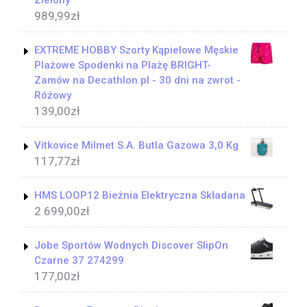
Zielony
989,99
zł
EXTREME HOBBY Szorty Kąpielowe Męskie
Plażowe Spodenki na Plażę BRIGHT-
Zamów na Decathlon.pl - 30 dni na zwrot -
Różowy
139,00
zł
Vitkovice Milmet S.A. Butla Gazowa 3,0 Kg
117,77
zł
HMS LOOP12 Bieżnia Elektryczna Składana
2 699,00
zł
Jobe Sportów Wodnych Discover SlipOn
Czarne 37 274299
177,00
zł