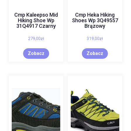
Cmp Kaleepso Mid
Cmp Heka Hiking
Hiking Shoe Wp
Shoes Wp 3Q49557
31Q4917 Czarny
Brązowy
279,00
zł
319,00
zł
Zobacz
Zobacz