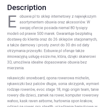
Description
E
obuwie.pl to sklep internetowy z największym
asortymentem obuwia oraz akcesoriów. W
swojej ofercie posiada niemal 80 tysięcy
modeli od prawie 500 marek. Gwarantuje bezpłatną
dostawę do klienta oraz do 26 sklepów stacjonarnych,
a także darmowy i prosty zwrot do 30 dni od daty
otrzymania przesyłki. Eobuwie.pl oferuje także
innowacyjną usługę esize.me, która, dzięki skanerowi
3D, umożliwia idealne dopasowanie obuwia bez
mierzenia.
rekawiczki snowboard, opona rowerowa michelin,
rękawiczki bez palców długie, sonia skrzypnik, wymień
rodzaje rowerów, evoc stage 18, mgp origin team, tanie
rowery dla dzieci, zamek na rower, komputer rowerowy
wahoo, kask raven airborne, hurtownia opon krakow,
odzież na rower, pro stealth, urządzenie hamulcowe w