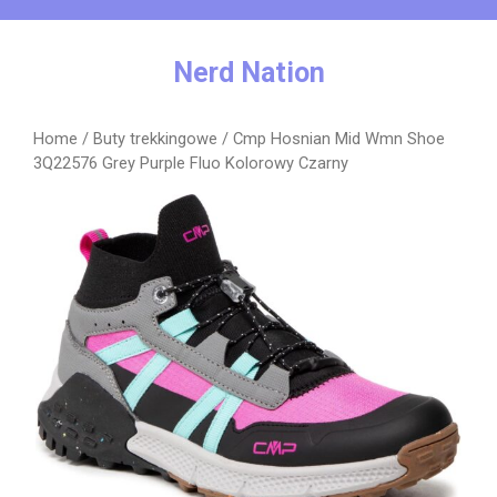
Skip
to
content
Nerd Nation
Home
/
Buty trekkingowe
/ Cmp Hosnian Mid Wmn Shoe
3Q22576 Grey Purple Fluo Kolorowy Czarny