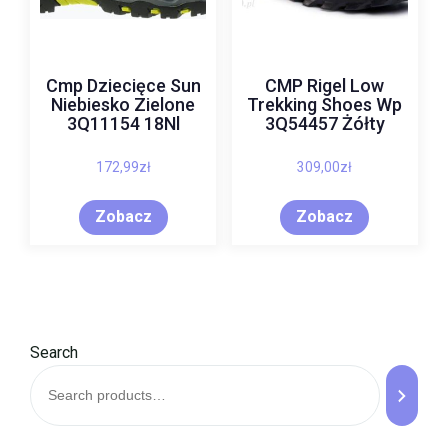
Cmp Dziecięce Sun
CMP Rigel Low
Niebiesko Zielone
Trekking Shoes Wp
3Q11154 18Nl
3Q54457 Żółty
172,99
zł
309,00
zł
Zobacz
Zobacz
Search