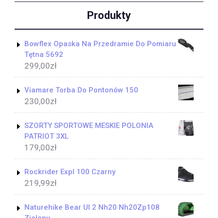
Produkty
Bowflex Opaska Na Przedramie Do Pomiaru
Tętna 5692
299,00
zł
Viamare Torba Do Pontonów 150
230,00
zł
SZORTY SPORTOWE MESKIE POLONIA
PATRIOT 3XL
179,00
zł
Rockrider Expl 100 Czarny
219,99
zł
Naturehike Bear Ul 2 Nh20 Nh20Zp108