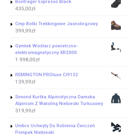
Bontrager Espresso Black
435,00
zł
Cmp Botki Trekkingowe Jasnobrązowy
399,99
zł
Gymtek Wioślarz powietrzno-
elektromagnetyczny XR2000
1 998,00
zł
REMINGTON PROluxe CI9132
139,99
zł
Simond Kurtka Alpinistyczna Damska
Alpinism Z Watoliną Niebieski Turkusowy
319,99
zł
Umbro Uchwyty Do Robienia Ćwiczeń
Pompek Niebieski