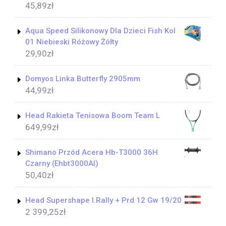
45,89
zł
Aqua Speed Silikonowy Dla Dzieci Fish Kol
01 Niebieski Różowy Żółty
29,90
zł
Domyos Linka Butterfly 2905mm
44,99
zł
Head Rakieta Tenisowa Boom Team L
649,99
zł
Shimano Przód Acera Hb-T3000 36H
Czarny (Ehbt3000Al)
50,40
zł
Head Supershape I.Rally + Prd 12 Gw 19/20
2 399,25
zł