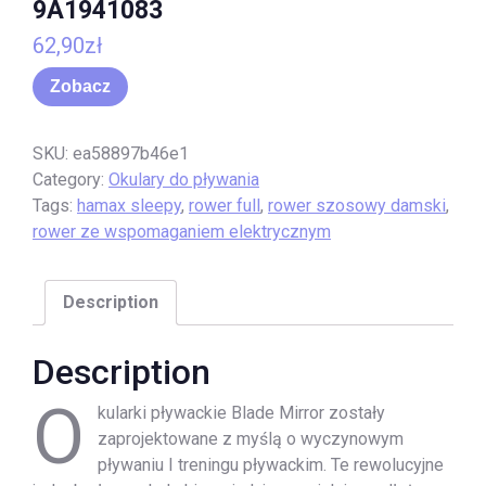
9A1941083
62,90
zł
Zobacz
SKU:
ea58897b46e1
Category:
Okulary do pływania
Tags:
hamax sleepy
,
rower full
,
rower szosowy damski
,
rower ze wspomaganiem elektrycznym
Description
Description
O
kularki pływackie Blade Mirror zostały
zaprojektowane z myślą o wyczynowym
pływaniu I treningu pływackim. Te rewolucyjne