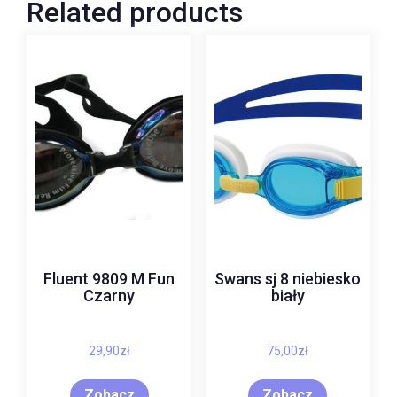
Related products
Fluent 9809 M Fun
Swans sj 8 niebiesko
Czarny
biały
29,90
zł
75,00
zł
Zobacz
Zobacz