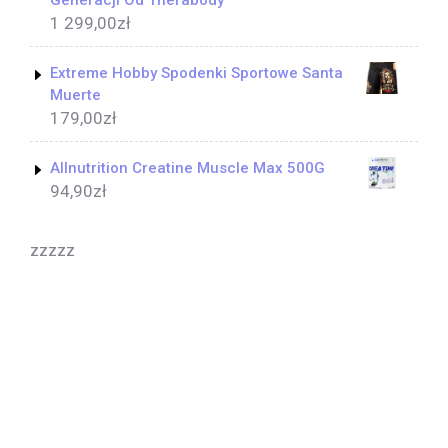
Generacji Od Therabody
1 299,00
zł
Extreme Hobby Spodenki Sportowe Santa
Muerte
179,00
zł
Allnutrition Creatine Muscle Max 500G
94,90
zł
zzzzz