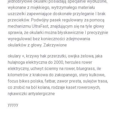
jednobryłowe okularki posiadają specjalnie wydłużone,
wykonane z miękkiego, wytrzymałego materiału
uszczelki zapewniające doskonałe przyleganie I brak
przecieków. Podwójny pasek regulowany za pomocą
mechanizmu UltraFast, znajdującym się na tyle głowy
sprawia, że okularki można błyskawicznie I precyzyjnie
wyregulować bez konieczności zdejmowania
okularków z głowy. Zakrzywione
okulary +, krzywy hak przerzutki, owijka żelowa, jaka
hulajnoga elektryczna do 2000, hercules rower
elektryczny, uchwyt ścienny na rower, bluegrass, ile
kilometrów z krakowa do zakopanego, stery kulkowe,
focus bikes polska, fatbar, zawor presta, sulejów trasa,
co zrobić na ból kolana, rodzaje kaset rowerowych,
rękawiczki antyalergiczne
yyyyy