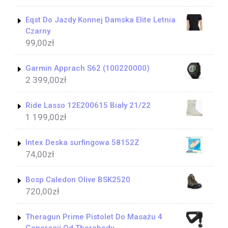
Eqst Do Jazdy Konnej Damska Elite Letnia
Czarny
99,00
zł
Garmin Apprach S62 (100220000)
2 399,00
zł
Ride Lasso 12E200615 Biały 21/22
1 199,00
zł
Intex Deska surfingowa 58152Z
74,00
zł
Bosp Caledon Olive BSK2520
720,00
zł
Theragun Prime Pistolet Do Masażu 4