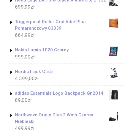
Head Edge Lyt 70 W Black Anthracite 21/22
699,99
zł
Triggerpoint Roller Grid Vibe Plus
Pomarańczowy 03339
664,99
zł
Nokia Lumia 1020 Czarny
999,00
zł
NordicTrack C 5.5
4 599,00
zł
adidas Essentials Logo Backpack Gn2014
89,00
zł
Northwave Origin Plus 2 Wmn Czarny
Niebieski
499,99
zł