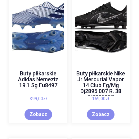
Buty piłkarskie
Buty piłkarskie Nike
Adidas Nemeziz
Jr.Mercurial Vapor
19.1 Sg Fu8497
14 Club Fg/Mg
Dj2895 007 R. 38
Dj2895007
399,00
zł
169,00
zł
Zobacz
Zobacz