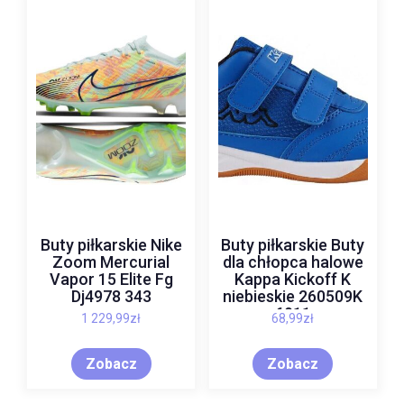
Buty piłkarskie Nike
Buty piłkarskie Buty
Zoom Mercurial
dla chłopca halowe
Vapor 15 Elite Fg
Kappa Kickoff K
Dj4978 343
niebieskie 260509K
6011
1 229,99
zł
68,99
zł
Zobacz
Zobacz