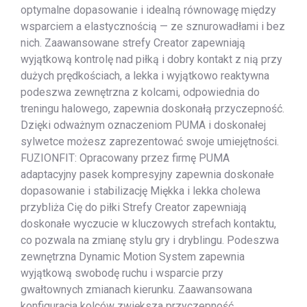
optymalne dopasowanie i idealną równowagę między
wsparciem a elastycznością — ze sznurowadłami i bez
nich. Zaawansowane strefy Creator zapewniają
wyjątkową kontrolę nad piłką i dobry kontakt z nią przy
dużych prędkościach, a lekka i wyjątkowo reaktywna
podeszwa zewnętrzna z kolcami, odpowiednia do
treningu halowego, zapewnia doskonałą przyczepność.
Dzięki odważnym oznaczeniom PUMA i doskonałej
sylwetce możesz zaprezentować swoje umiejętności.
FUZIONFIT: Opracowany przez firmę PUMA
adaptacyjny pasek kompresyjny zapewnia doskonałe
dopasowanie i stabilizację Miękka i lekka cholewa
przybliża Cię do piłki Strefy Creator zapewniają
doskonałe wyczucie w kluczowych strefach kontaktu,
co pozwala na zmianę stylu gry i dryblingu. Podeszwa
zewnętrzna Dynamic Motion System zapewnia
wyjątkową swobodę ruchu i wsparcie przy
gwałtownych zmianach kierunku. Zaawansowana
konfiguracja kolców zwiększa przyczepność,