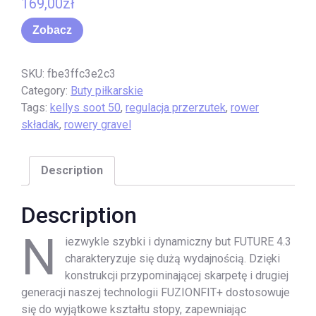
169,00
zł
Zobacz
SKU:
fbe3ffc3e2c3
Category:
Buty piłkarskie
Tags:
kellys soot 50
,
regulacja przerzutek
,
rower
składak
,
rowery gravel
Description
Description
N
iezwykle szybki i dynamiczny but FUTURE 4.3
charakteryzuje się dużą wydajnością. Dzięki
konstrukcji przypominającej skarpetę i drugiej
generacji naszej technologii FUZIONFIT+ dostosowuje
się do wyjątkowe kształtu stopy, zapewniając