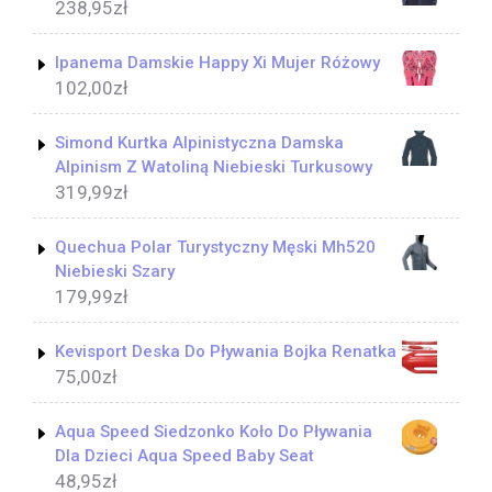
238,95
zł
Ipanema Damskie Happy Xi Mujer Różowy
102,00
zł
Simond Kurtka Alpinistyczna Damska
Alpinism Z Watoliną Niebieski Turkusowy
319,99
zł
Quechua Polar Turystyczny Męski Mh520
Niebieski Szary
179,99
zł
Kevisport Deska Do Pływania Bojka Renatka
75,00
zł
Aqua Speed Siedzonko Koło Do Pływania
Dla Dzieci Aqua Speed Baby Seat
48,95
zł