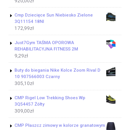
920,00
zł
Cmp Dziecięce Sun Niebiesko Zielone
3Q11154 18Nl
172,99
zł
Just7Gym TAŚMA OPOROWA
REHABILITACYJNA FITNESS 2M
9,29
zł
Buty do biegania Nike Kolce Zoom Rival D
10 907566003 Czarny
305,10
zł
CMP Rigel Low Trekking Shoes Wp
3Q54457 Żółty
309,00
zł
CMP Płaszcz zimowy w kolorze granatowym