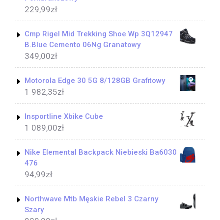
229,99
zł
Cmp Rigel Mid Trekking Shoe Wp 3Q12947
B.Blue Cemento 06Ng Granatowy
349,00
zł
Motorola Edge 30 5G 8/128GB Grafitowy
1 982,35
zł
Insportline Xbike Cube
1 089,00
zł
Nike Elemental Backpack Niebieski Ba6030
476
94,99
zł
Northwave Mtb Męskie Rebel 3 Czarny
Szary