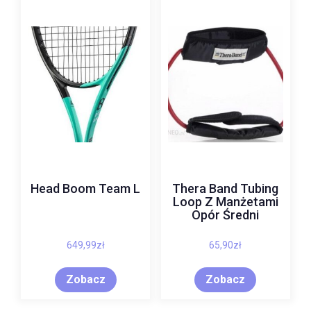
Head Boom Team L
Thera Band Tubing
Loop Z Manżetami
Opór Średni
649,99
zł
65,90
zł
Zobacz
Zobacz