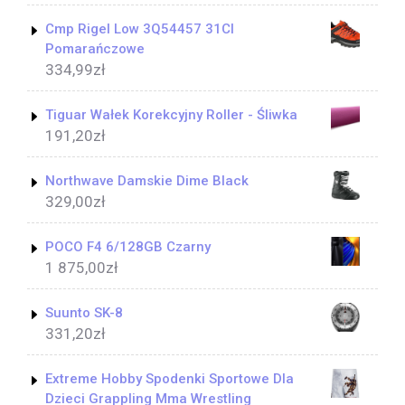
Cmp Rigel Low 3Q54457 31Cl
Pomarańczowe
334,99
zł
Tiguar Wałek Korekcyjny Roller - Śliwka
191,20
zł
Northwave Damskie Dime Black
329,00
zł
POCO F4 6/128GB Czarny
1 875,00
zł
Suunto SK-8
331,20
zł
Extreme Hobby Spodenki Sportowe Dla
Dzieci Grappling Mma Wrestling