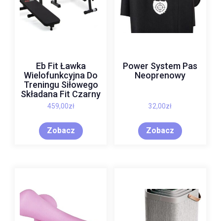
Eb Fit Ławka
Power System Pas
Wielofunkcyjna Do
Neoprenowy
Treningu Siłowego
Składana Fit Czarny
459,00
zł
32,00
zł
Zobacz
Zobacz