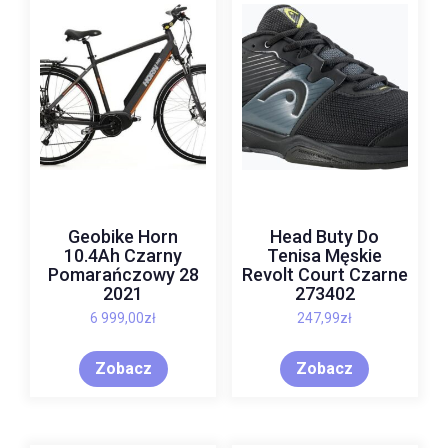
Geobike Horn
Head Buty Do
10.4Ah Czarny
Tenisa Męskie
Pomarańczowy 28
Revolt Court Czarne
2021
273402
6 999,00
zł
247,99
zł
Zobacz
Zobacz