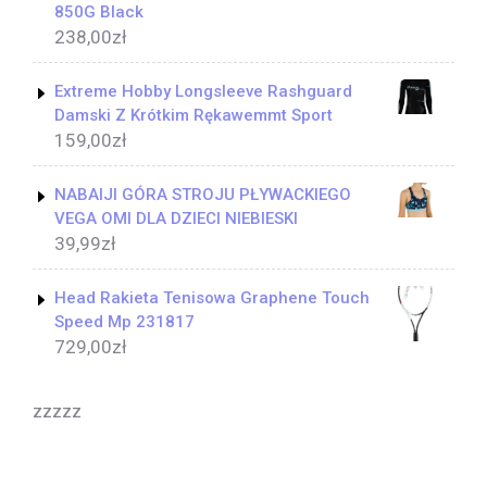
850G Black
238,00
zł
Extreme Hobby Longsleeve Rashguard
Damski Z Krótkim Rękawemmt Sport
159,00
zł
NABAIJI GÓRA STROJU PŁYWACKIEGO
VEGA OMI DLA DZIECI NIEBIESKI
39,99
zł
Head Rakieta Tenisowa Graphene Touch
Speed Mp 231817
729,00
zł
zzzzz