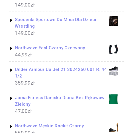
149,00
zł
Spodenki Sportowe Do Mma Dla Dzieci
Wrestling
149,00
zł
Northwave Fast Czarny Czerwony
44,99
zł
Under Armour Ua Jet 21 3024260 001 R. 44
1/2
359,99
zł
Joma Fitness Damska Diana Bez Rękawów
Zielony
47,00
zł
Northwave Męskie Rockit Czarny
560,00
zł