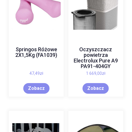
Springos Różowe
Oczyszczacz
2X1,5Kg (FA1039)
powietrza
Electrolux Pure A9
PA91-404GY
47,49
zł
1 669,00
zł
Zobacz
Zobacz