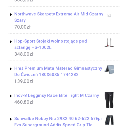
Northwave Skarpety Extreme Air Mid Czarny
Szary
70,00
zł
Hop-Sport Stojaki wolnostojące pod
sztangę HS-1002L
348,00
zł
Hms Premium Mata Materac Gimnastyczny
Do Ćwiczeń 180X60X5 1744282
139,00
zł
Inov-8 Legginsy Race Elite Tight M Czarny
460,80
zł
Schwalbe Nobby Nic 29X2.40 62-622 67Epi
Evo Superground Addix Speed Grip Tle