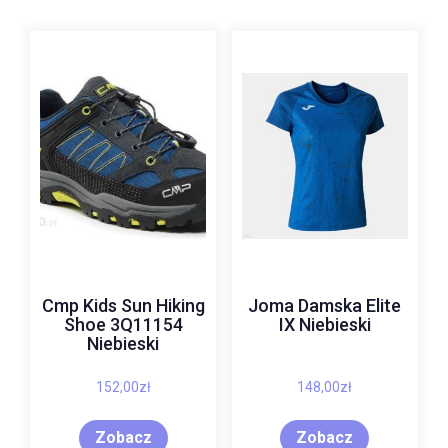
Cmp Kids Sun Hiking
Joma Damska Elite
Shoe 3Q11154
IX Niebieski
Niebieski
152,00
zł
148,00
zł
Zobacz
Zobacz