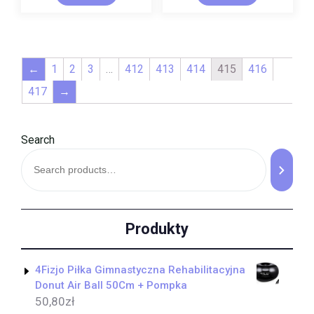
←
1
2
3
…
412
413
414
415
416
417
→
Search
Produkty
4Fizjo Piłka Gimnastyczna Rehabilitacyjna
Donut Air Ball 50Cm + Pompka
50,80
zł