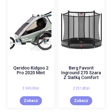
Qeridoo Kidgoo 2
Berg Favorit
Pro 2020 Mint
Inground 270 Szara
Z Siatką Comfort
3 369,00
zł
2 231,80
zł
Zobacz
Zobacz