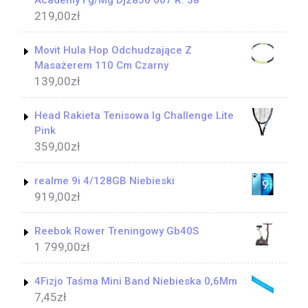
Academy Fg/Mg Dj2856 007 R. 38
219,00
zł
Movit Hula Hop Odchudzające Z
Masażerem 110 Cm Czarny
139,00
zł
Head Rakieta Tenisowa Ig Challenge Lite
Pink
359,00
zł
realme 9i 4/128GB Niebieski
919,00
zł
Reebok Rower Treningowy Gb40S
1 799,00
zł
4Fizjo Taśma Mini Band Niebieska 0,6Mm
7,45
zł