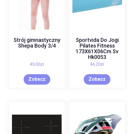
Strój gimnastyczny
Sportvida Do Jogi
Shepa Body 3/4
Pilates Fitness
173X61X06Cm Sv
Hk0053
49,00
zł
44,20
zł
Zobacz
Zobacz