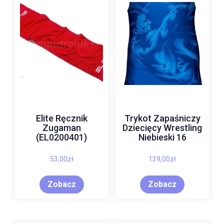
Elite Ręcznik
Trykot Zapaśniczy
Zugaman
Dziecięcy Wrestling
(EL0200401)
Niebieski 16
53,00
zł
139,00
zł
Zobacz
Zobacz