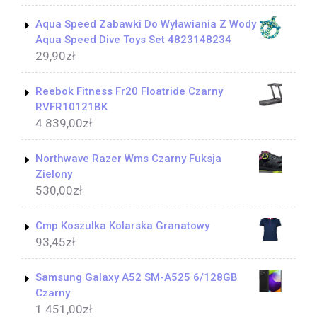
Aqua Speed Zabawki Do Wyławiania Z Wody
Aqua Speed Dive Toys Set 4823148234
29,90
zł
Reebok Fitness Fr20 Floatride Czarny
RVFR10121BK
4 839,00
zł
Northwave Razer Wms Czarny Fuksja
Zielony
530,00
zł
Cmp Koszulka Kolarska Granatowy
93,45
zł
Samsung Galaxy A52 SM-A525 6/128GB
Czarny
1 451,00
zł