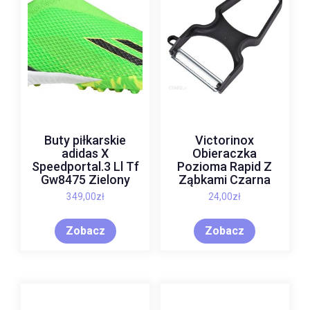
Buty piłkarskie
Victorinox
adidas X
Obieraczka
Speedportal.3 Ll Tf
Pozioma Rapid Z
Gw8475 Zielony
Ząbkami Czarna
349,00
zł
24,00
zł
Zobacz
Zobacz