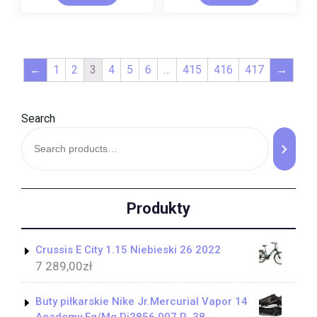
←
1
2
3
4
5
6
…
415
416
417
→
Search
Produkty
Crussis E City 1.15 Niebieski 26 2022
7 289,00
zł
Buty piłkarskie Nike Jr.Mercurial Vapor 14