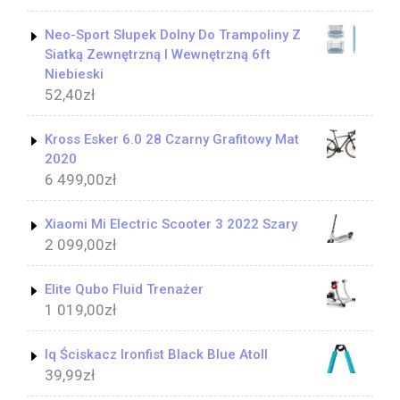
Neo-Sport Słupek Dolny Do Trampoliny Z
Siatką Zewnętrzną I Wewnętrzną 6ft
Niebieski
52,40
zł
Kross Esker 6.0 28 Czarny Grafitowy Mat
2020
6 499,00
zł
Xiaomi Mi Electric Scooter 3 2022 Szary
2 099,00
zł
Elite Qubo Fluid Trenażer
1 019,00
zł
Iq Ściskacz Ironfist Black Blue Atoll
39,99
zł