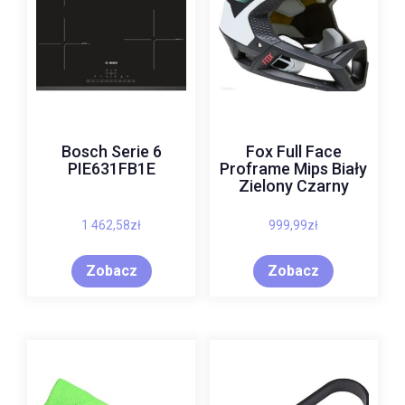
Bosch Serie 6
Fox Full Face
PIE631FB1E
Proframe Mips Biały
Zielony Czarny
1 462,58
zł
999,99
zł
Zobacz
Zobacz