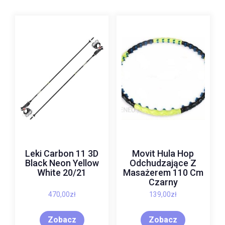
Leki Carbon 11 3D
Movit Hula Hop
Black Neon Yellow
Odchudzające Z
White 20/21
Masażerem 110 Cm
Czarny
470,00
zł
139,00
zł
Zobacz
Zobacz