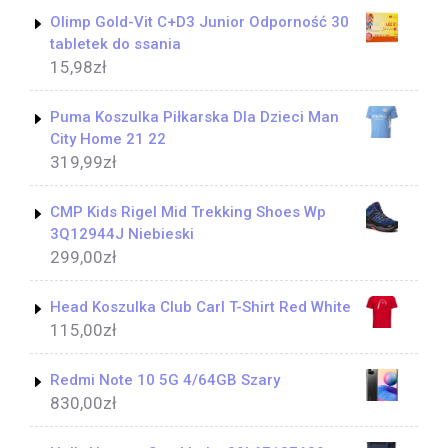
Olimp Gold-Vit C+D3 Junior Odporność 30
tabletek do ssania
15,98
zł
Puma Koszulka Piłkarska Dla Dzieci Man
City Home 21 22
319,99
zł
CMP Kids Rigel Mid Trekking Shoes Wp
3Q12944J Niebieski
299,00
zł
Head Koszulka Club Carl T-Shirt Red White
115,00
zł
Redmi Note 10 5G 4/64GB Szary
830,00
zł