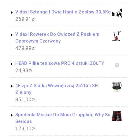
Vidaxl Sztanga I Dwie Hantle Zestaw 30,5Kg
269,91
zł
Vidaxl Rowerek Do Ćwiczeń Z Paskiem
Oporowym Czerwony
479,99
zł
HEAD Piłka tenisowa PRO 4 sztuki ŻÓŁTY
24,99
zł
4Fizjo Z Siatką Wewnętrzną 252Cm 8Ft
Zielony
851,00
zł
Spodenki Męskie Do Mma Grappling Why So
Serious
179,00
zł