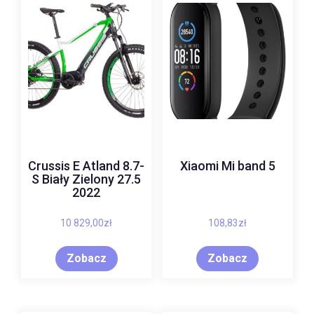
Crussis E Atland 8.7-
Xiaomi Mi band 5
S Biały Zielony 27.5
2022
10 829,00
zł
108,83
zł
Zobacz
Zobacz