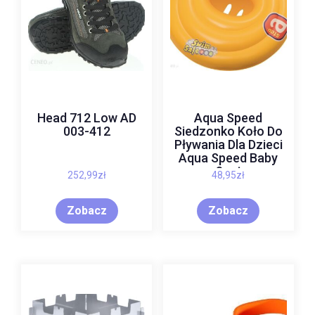
Head 712 Low AD
Aqua Speed
003-412
Siedzonko Koło Do
Pływania Dla Dzieci
Aqua Speed Baby
Seat
252,99
zł
48,95
zł
Zobacz
Zobacz