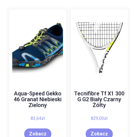
Aqua-Speed Gekko
Tecnifibre Tf X1 300
46 Granat Niebieski
G G2 Biały Czarny
Zielony
Żółty
83,64
zł
829,00
zł
Zobacz
Zobacz