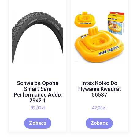
Schwalbe Opona
Intex Kółko Do
Smart Sam
Pływania Kwadrat
Performance Addix
56587
29×2.1
82,00
zł
42,00
zł
Zobacz
Zobacz