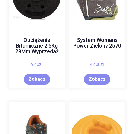
Obciążenie
System Womans
Bitumiczne 2,5Kg
Power Zielony 2570
29Mm Wyprzedaż
9,40
zł
42,00
zł
Zobacz
Zobacz