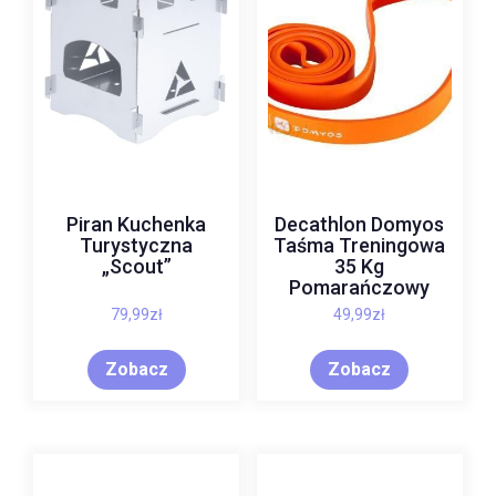
Piran Kuchenka
Decathlon Domyos
Turystyczna
Taśma Treningowa
„Scout”
35 Kg
Pomarańczowy
79,99
zł
49,99
zł
Zobacz
Zobacz