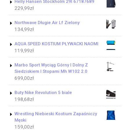
Helly Hansen Stockholm 29l 67187689
229,99
zł
Northwave Długie Air Lf Zielony
134,99
zł
AQUA SPEED KOSTIUM PŁYWACKI NAOMI
119,99
zł
Marbo Sport Wyciąg Górny I Dolny Z
Siedziskiem I Stopami Mh W102 2.0
699,00
zł
Buty Nike Revolution 5 biale
198,68
zł
Wrestling Niebieski Kostium Zapaśniczy
Męski
159,00
zł