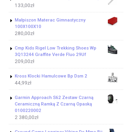
133,00
zł
Małpiszon Materac Gimnastyczny
100X100X10
280,00
zł
Cmp Kids Rigel Low Trekking Shoes Wp
3Q13244 Graffite Verde Fluo 29Uf
209,00
zł
Kross Klocki Hamulcowe Bp Dsm 2
44,99
zł
Garmin Approach S62 Zestaw Czarną
Ceramiczną Ramką Z Czarną Opaską
0100220002
2 380,00
zł