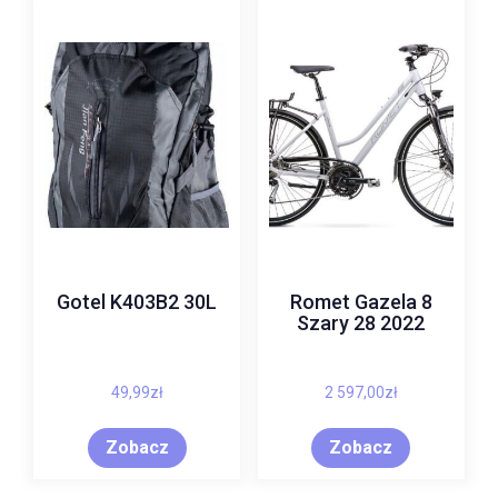
Gotel K403B2 30L
Romet Gazela 8
Szary 28 2022
49,99
zł
2 597,00
zł
Zobacz
Zobacz