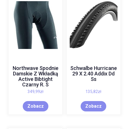
Northwave Spodnie
Schwalbe Hurricane
Damskie Z Wkładką
29 X 2.40 Addix Dd
Active Bibtight
Ss
Czarny R. S
349,99
zł
135,82
zł
Zobacz
Zobacz