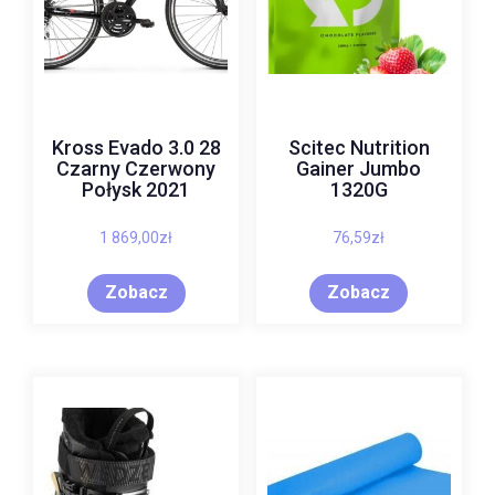
Kross Evado 3.0 28
Scitec Nutrition
Czarny Czerwony
Gainer Jumbo
Połysk 2021
1320G
1 869,00
zł
76,59
zł
Zobacz
Zobacz