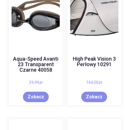
Aqua-Speed Avanti
High Peak Vision 3
23 Transparent
Perłowy 10291
Czarne 40058
39,99
zł
164,00
zł
Zobacz
Zobacz