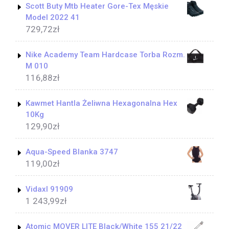
Scott Buty Mtb Heater Gore-Tex Męskie
Model 2022 41
729,72
zł
Nike Academy Team Hardcase Torba Rozm.
M 010
116,88
zł
Kawmet Hantla Żeliwna Hexagonalna Hex
10Kg
129,90
zł
Aqua-Speed Blanka 3747
119,00
zł
Vidaxl 91909
1 243,99
zł
Atomic MOVER LITE Black/White 155 21/22