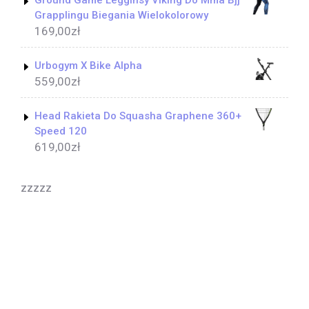
Ground Game Legginsy Viking Do Mma Bjj
Grapplingu Biegania Wielokolorowy
169,00
zł
Urbogym X Bike Alpha
559,00
zł
Head Rakieta Do Squasha Graphene 360+
Speed 120
619,00
zł
zzzzz