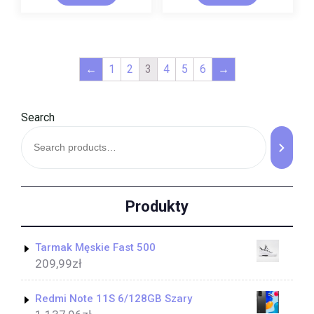
←
1
2
3
4
5
6
→
Search
Produkty
Tarmak Męskie Fast 500
209,99
zł
Redmi Note 11S 6/128GB Szary