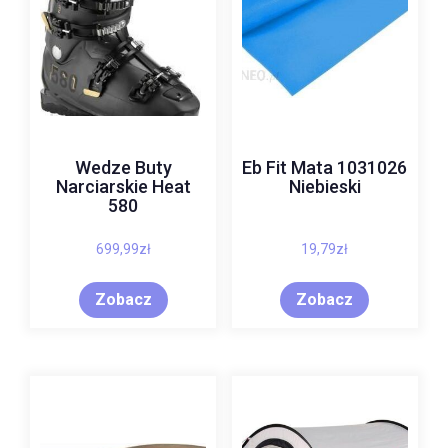
Wedze Buty
Eb Fit Mata 1031026
Narciarskie Heat
Niebieski
580
699,99
zł
19,79
zł
Zobacz
Zobacz