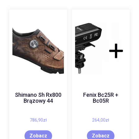
Shimano Sh Rx800
Fenix Bc25R +
Brązowy 44
Bc05R
786,90
zł
264,00
zł
Zobacz
Zobacz