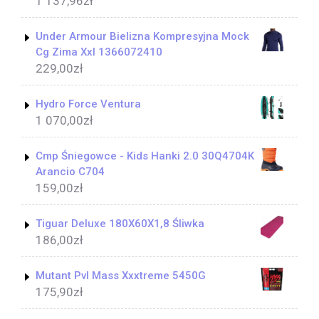
1 137,96
zł
Under Armour Bielizna Kompresyjna Mock
Cg Zima Xxl 1366072410
229,00
zł
Hydro Force Ventura
1 070,00
zł
Cmp Śniegowce - Kids Hanki 2.0 30Q4704K
Arancio C704
159,00
zł
Tiguar Deluxe 180X60X1,8 Śliwka
186,00
zł
Mutant Pvl Mass Xxxtreme 5450G
175,90
zł