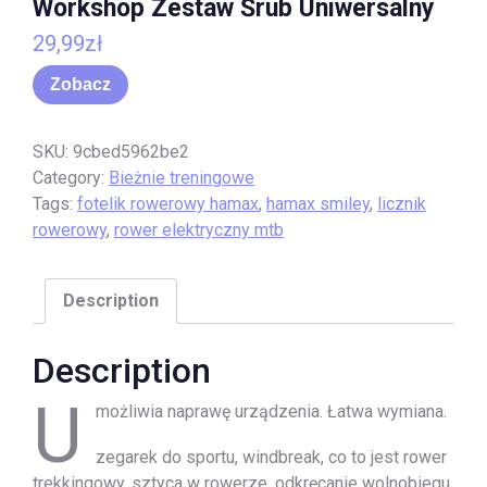
Workshop Zestaw Śrub Uniwersalny
29,99
zł
Zobacz
SKU:
9cbed5962be2
Category:
Bieżnie treningowe
Tags:
fotelik rowerowy hamax
,
hamax smiley
,
licznik
rowerowy
,
rower elektryczny mtb
Description
Description
U
możliwia naprawę urządzenia. Łatwa wymiana.
zegarek do sportu, windbreak, co to jest rower
trekkingowy, sztyca w rowerze, odkręcanie wolnobiegu,