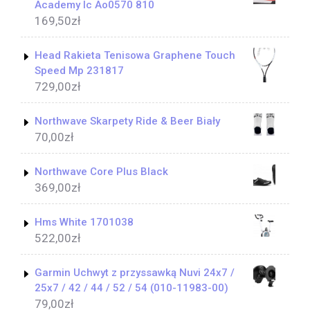
Academy Ic Ao0570 810
169,50
zł
Head Rakieta Tenisowa Graphene Touch
Speed Mp 231817
729,00
zł
Northwave Skarpety Ride & Beer Biały
70,00
zł
Northwave Core Plus Black
369,00
zł
Hms White 1701038
522,00
zł
Garmin Uchwyt z przyssawką Nuvi 24x7 /
25x7 / 42 / 44 / 52 / 54 (010-11983-00)
79,00
zł