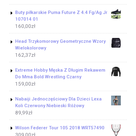
Buty piłkarskie Puma Future Z 4.4 Fg/Ag Jr
107014 01
160,00
zł
Head Trzykomorowy Geometryczne Wzory
Wielokolorowy
162,37
zł
Extreme Hobby Męska Z Długim Rekawem
Do Mma Bold Wrestling Czarny
159,00
zł
Nabaiji Jednoczęściowy Dla Dzieci Lexa
Koli Czerwony Niebieski Różowy
89,99
zł
Wilson Federer Tour 105 2018 WRT57490
309,00
zł