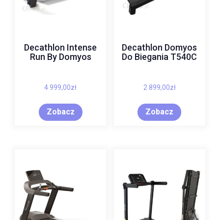
Decathlon Intense
Decathlon Domyos
Run By Domyos
Do Biegania T540C
4 999,00
zł
2 899,00
zł
Zobacz
Zobacz