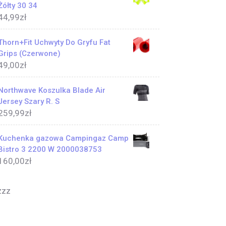
Żółty 30 34
44,99
zł
Thorn+Fit Uchwyty Do Gryfu Fat
Grips (Czerwone)
49,00
zł
Northwave Koszulka Blade Air
Jersey Szary R. S
259,99
zł
Kuchenka gazowa Campingaz Camp
Bistro 3 2200 W 2000038753
160,00
zł
zzz