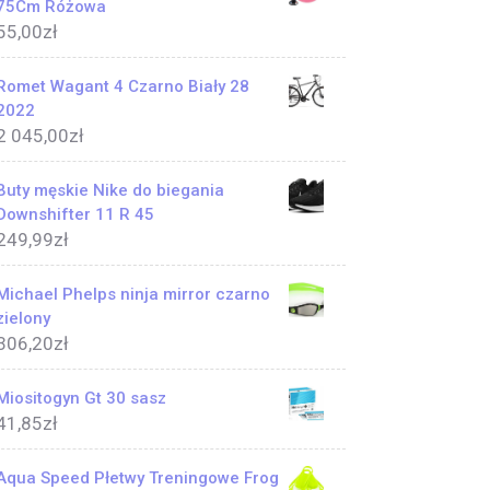
75Cm Różowa
55,00
zł
Romet Wagant 4 Czarno Biały 28
2022
2 045,00
zł
Buty męskie Nike do biegania
Downshifter 11 R 45
249,99
zł
Michael Phelps ninja mirror czarno
zielony
306,20
zł
Miositogyn Gt 30 sasz
41,85
zł
Aqua Speed Płetwy Treningowe Frog