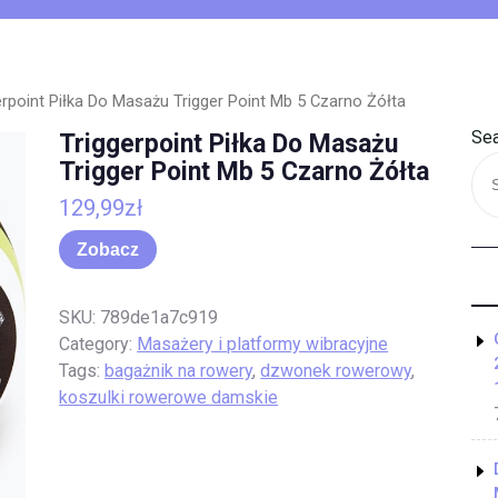
erpoint Piłka Do Masażu Trigger Point Mb 5 Czarno Żółta
Sea
Triggerpoint Piłka Do Masażu
Trigger Point Mb 5 Czarno Żółta
129,99
zł
Zobacz
SKU:
789de1a7c919
Category:
Masażery i platformy wibracyjne
Tags:
bagażnik na rowery
,
dzwonek rowerowy
,
koszulki rowerowe damskie