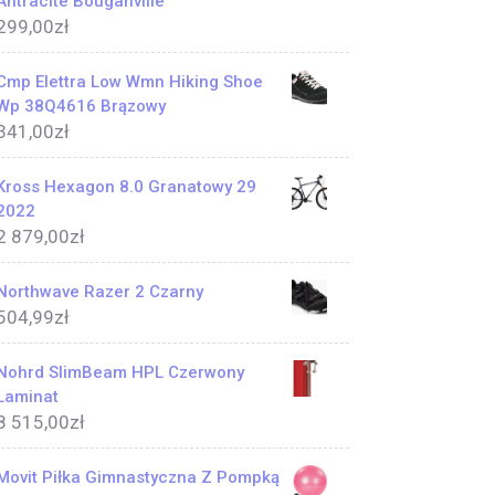
Antracite Bouganville
299,00
zł
Cmp Elettra Low Wmn Hiking Shoe
Wp 38Q4616 Brązowy
341,00
zł
Kross Hexagon 8.0 Granatowy 29
2022
2 879,00
zł
Northwave Razer 2 Czarny
504,99
zł
Nohrd SlimBeam HPL Czerwony
Laminat
8 515,00
zł
Movit Piłka Gimnastyczna Z Pompką