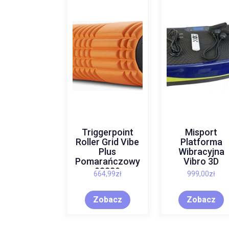
Triggerpoint
Misport
Roller Grid Vibe
Platforma
Plus
Wibracyjna
Pomarańczowy
Vibro 3D
03339
664,99
zł
999,00
zł
Zobacz
Zobacz