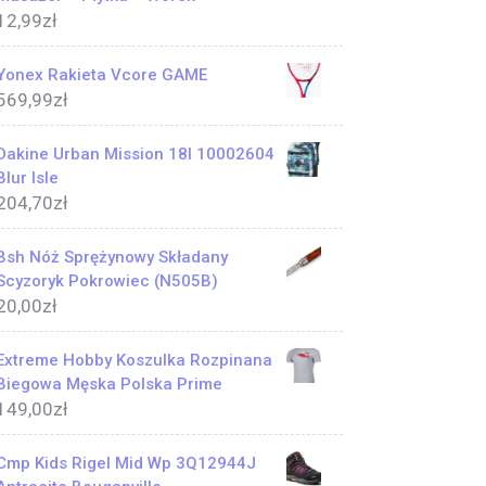
12,99
zł
Yonex Rakieta Vcore GAME
569,99
zł
Dakine Urban Mission 18l 10002604
Blur Isle
204,70
zł
Bsh Nóż Sprężynowy Składany
Scyzoryk Pokrowiec (N505B)
20,00
zł
Extreme Hobby Koszulka Rozpinana
Biegowa Męska Polska Prime
149,00
zł
Cmp Kids Rigel Mid Wp 3Q12944J