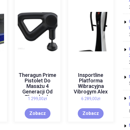
Theragun Prime
Insportline
Pistolet Do
Platforma
Masażu 4
Wibracyjna
Generacji Od
Vibrogym Alex
Therabody
1 299,00
zł
6 289,00
zł
Zobacz
Zobacz