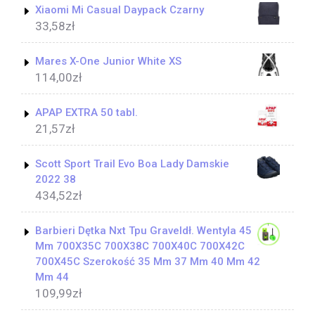
Xiaomi Mi Casual Daypack Czarny
33,58
zł
Mares X-One Junior White XS
114,00
zł
APAP EXTRA 50 tabl.
21,57
zł
Scott Sport Trail Evo Boa Lady Damskie
2022 38
434,52
zł
Barbieri Dętka Nxt Tpu Graveldł. Wentyla 45
Mm 700X35C 700X38C 700X40C 700X42C
700X45C Szerokość 35 Mm 37 Mm 40 Mm 42
Mm 44
109,99
zł