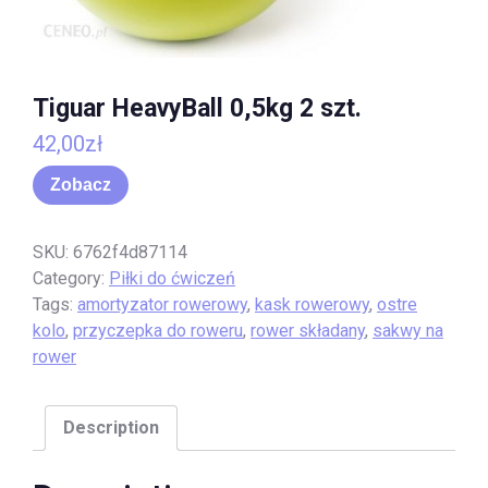
Tiguar HeavyBall 0,5kg 2 szt.
42,00
zł
Zobacz
SKU:
6762f4d87114
Category:
Piłki do ćwiczeń
Tags:
amortyzator rowerowy
,
kask rowerowy
,
ostre
kolo
,
przyczepka do roweru
,
rower składany
,
sakwy na
rower
Description