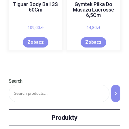
Tiguar Body Ball 3S
Gymtek Piłka Do
60Cm
Masażu Lacrosse
6,5Cm
109,00
zł
14,80
zł
Zobacz
Zobacz
Search
Produkty