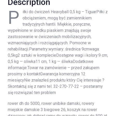
Description
P
iłki do ćwiczeń Heavyball 0,5 kg – TiguarPiłki z
obciążeniem, mogą być zamiennikiem
tradycyjnych hantli. Miękkie, poręczne,
wypełnione w środku piaskiem znajdują swoje
zastosowanie w ćwiczeniach mobilizacyjnych,
wzmacniających i rozciągających. Pomocne w
rehabilitacji.Parametry:wymiary: średnica 9cmwaga:
0,5kg2 sztuki w komplecieDostępne wagi i kolory:9 cm,
0,5 kg — oliwka11 cm, 1 kg — śliwkaDodatkowe
informacje:Towar na zamówienie – przed zakupem
prosimy o kontaktGwarancja komercyjna 12
miesięcyNie znalazłeś produktu który Cię interesuje ?
Skontaktuj się z nami tel. 32-270-77-22 – postaramy
się rozwiązać ten problem
rower dh do 5000, rower unibike damski, rowery
miejskie damskie 3 biegowe 26, koszyk na rower
dzieciecy, jak dobrać ramę do wzrostu, rower do 500 zł,