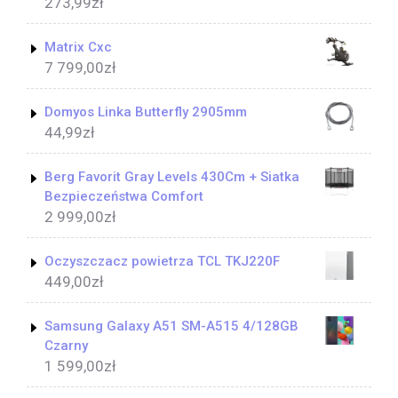
273,99
zł
Matrix Cxc
7 799,00
zł
Domyos Linka Butterfly 2905mm
44,99
zł
Berg Favorit Gray Levels 430Cm + Siatka
Bezpieczeństwa Comfort
2 999,00
zł
Oczyszczacz powietrza TCL TKJ220F
449,00
zł
Samsung Galaxy A51 SM-A515 4/128GB
Czarny
1 599,00
zł