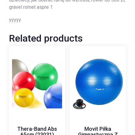
gravel romet aspre 1
yyyyy
Related products
Thera-Band Abs
Movit Piłka
65cm (23031)
Gimnastyczna Z