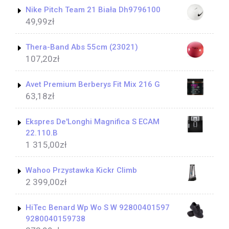
Nike Pitch Team 21 Biała Dh9796100
49,99
zł
Thera-Band Abs 55cm (23021)
107,20
zł
Avet Premium Berberys Fit Mix 216 G
63,18
zł
Ekspres De'Longhi Magnifica S ECAM
22.110.B
1 315,00
zł
Wahoo Przystawka Kickr Climb
2 399,00
zł
HiTec Benard Wp Wo S W 92800401597
9280040159738