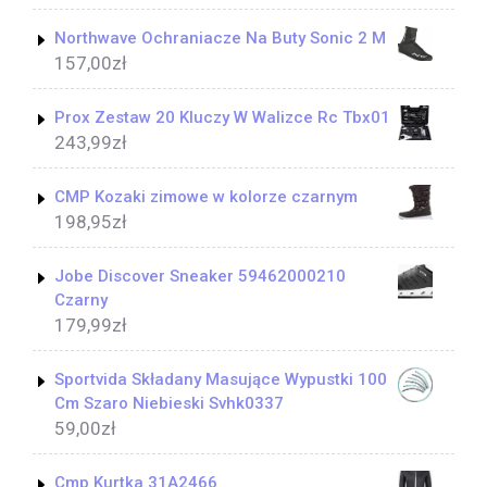
Northwave Ochraniacze Na Buty Sonic 2 M
157,00
zł
Prox Zestaw 20 Kluczy W Walizce Rc Tbx01
243,99
zł
CMP Kozaki zimowe w kolorze czarnym
198,95
zł
Jobe Discover Sneaker 59462000210
Czarny
179,99
zł
Sportvida Składany Masujące Wypustki 100
Cm Szaro Niebieski Svhk0337
59,00
zł
Cmp Kurtka 31A2466