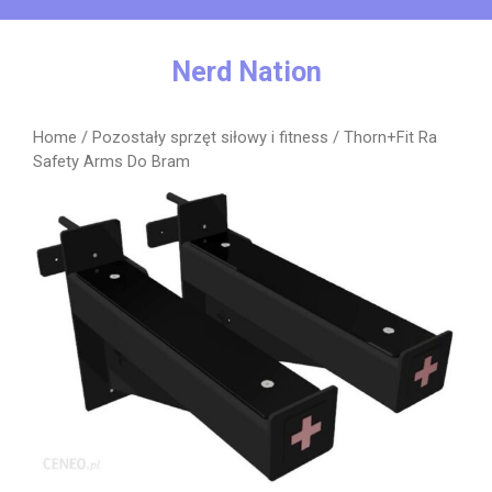
Skip
to
content
Nerd Nation
Home
/
Pozostały sprzęt siłowy i fitness
/ Thorn+Fit Ra
Safety Arms Do Bram