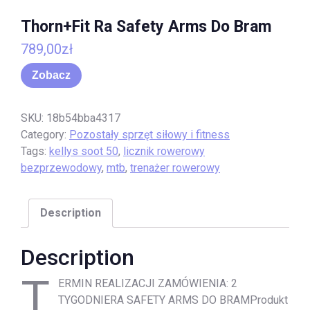
Thorn+Fit Ra Safety Arms Do Bram
789,00
zł
Zobacz
SKU:
18b54bba4317
Category:
Pozostały sprzęt siłowy i fitness
Tags:
kellys soot 50
,
licznik rowerowy
bezprzewodowy
,
mtb
,
trenażer rowerowy
Description
Description
T
ERMIN REALIZACJI ZAMÓWIENIA: 2
TYGODNIERA SAFETY ARMS DO BRAMProdukt