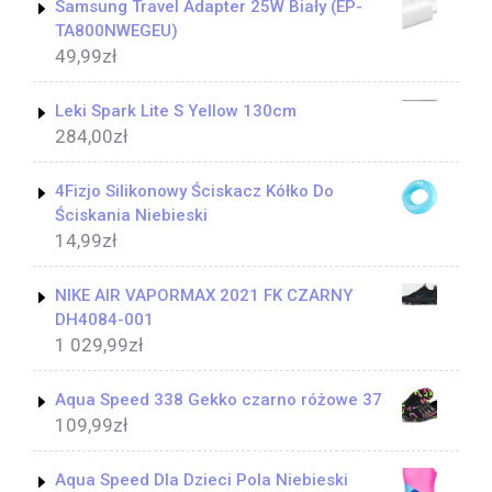
Samsung Travel Adapter 25W Biały (EP-
TA800NWEGEU)
49,99
zł
Leki Spark Lite S Yellow 130cm
284,00
zł
4Fizjo Silikonowy Ściskacz Kółko Do
Ściskania Niebieski
14,99
zł
NIKE AIR VAPORMAX 2021 FK CZARNY
DH4084-001
1 029,99
zł
Aqua Speed 338 Gekko czarno różowe 37
109,99
zł
Aqua Speed Dla Dzieci Pola Niebieski