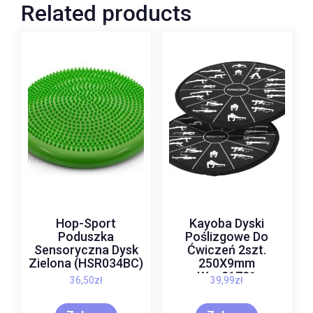
Related products
Hop-Sport
Kayoba Dyski
Poduszka
Poślizgowe Do
Sensoryczna Dysk
Ćwiczeń 2szt.
Zielona (HSR034BC)
250X9mm
Wpx21721
36,50
zł
39,99
zł