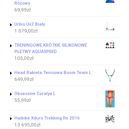
Różowy
69,99
zł
Urbis Ux2 Biały
1 079,00
zł
TRENINGOWE KRÓTKIE SILIKONOWE
PŁETWY AQUASPEED
105,00
zł
Head Rakieta Tenisowa Boom Team L
649,99
zł
Obsessive Coralya L
55,99
zł
Haibike Xduro Trekking Rx 2016
13 695,00
zł