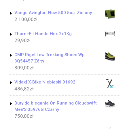
Vango Avington Flow 500 5os. Zielony
2 100,00
zł
Thorn+Fit Hantle Hex 2x1Kg
29,90
zł
CMP Rigel Low Trekking Shoes Wp
3Q54457 Żółty
309,00
zł
Vidaxl X-Bike Niebieski 91692
486,82
zł
Buty do biegania On Running Cloudswift
Men'S 35976G Czarny
750,00
zł