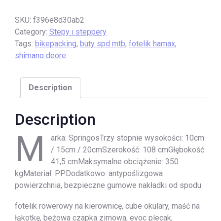
SKU:
f396e8d30ab2
Category:
Stepy i steppery
Tags:
bikepacking
,
buty spd mtb
,
fotelik hamax
,
shimano deore
Description
Description
M
arka: SpringosTrzy stopnie wysokości: 10cm
/ 15cm / 20cmSzerokość: 108 cmGłębokość:
41,5 cmMaksymalne obciążenie: 350
kgMateriał: PPDodatkowo: antypoślizgowa
powierzchnia, bezpieczne gumowe nakładki od spodu
fotelik rowerowy na kierownicę, cube okulary, maść na
łąkotkę, beżowa czapka zimowa, evoc plecak,