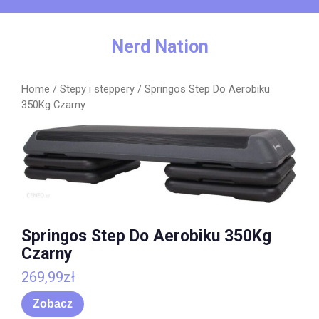
Skip
to
content
Nerd Nation
Home
/
Stepy i steppery
/ Springos Step Do Aerobiku
350Kg Czarny
Springos Step Do Aerobiku 350Kg
Czarny
269,99
zł
Zobacz