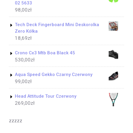
02 5633
98,00
zł
Tech Deck Fingerboard Mini Deskorolka
Zero Kółka
18,69
zł
Crono Cx3 Mtb Boa Black 45
530,00
zł
Aqua Speed Gekko Czarny Czerwony
99,00
zł
Head Attitude Tour Czerwony
269,00
zł
zzzzz