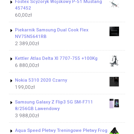
Fostex Scyzoryk Wojskowy P-51 Mustang
457452
60,00
zł
Piekarnik Samsung Dual Cook Flex
NV75N5641RB
2 389,00
zł
Kettler Atlas Delta Xl 7707-755 +100Kg
6 880,00
zł
Nokia 5310 2020 Czarny
199,00
zł
Samsung Galaxy Z Flip3 5G SM-F711
8/256GB Lawendowy
3 988,00
zł
Aqua Speed Płetwy Treningowe Płetwy Frog