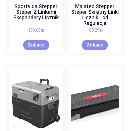
Sportvida Stepper
Malatec Stepper
Steper Z Linkami
Steper Skrętny Linki
Ekspandery Licznik
Licznik Lcd
Regulacja
180,00
zł
168,29
zł
Zobacz
Zobacz