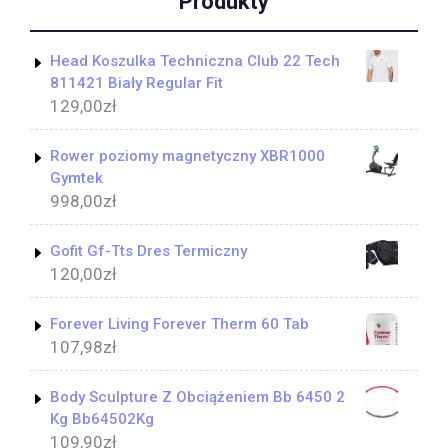
Produkty
Head Koszulka Techniczna Club 22 Tech
811421 Biały Regular Fit
129,00
zł
Rower poziomy magnetyczny XBR1000
Gymtek
998,00
zł
Gofit Gf-Tts Dres Termiczny
120,00
zł
Forever Living Forever Therm 60 Tab
107,98
zł
Body Sculpture Z Obciążeniem Bb 6450 2
Kg Bb64502Kg
109,90
zł