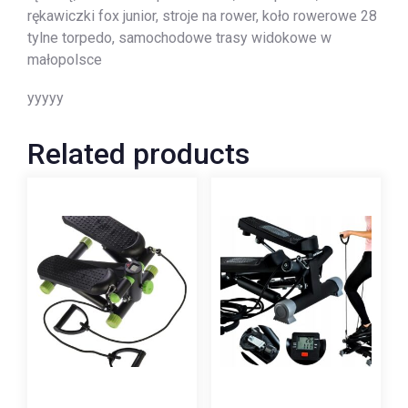
rękawiczki fox junior, stroje na rower, koło rowerowe 28
tylne torpedo, samochodowe trasy widokowe w
małopolsce
yyyyy
Related products