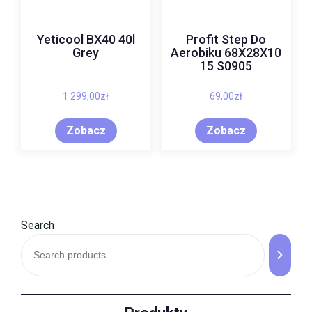
Yeticool BX40 40l
Profit Step Do
Grey
Aerobiku 68X28X10
15 S0905
1 299,00
zł
69,00
zł
Zobacz
Zobacz
Search