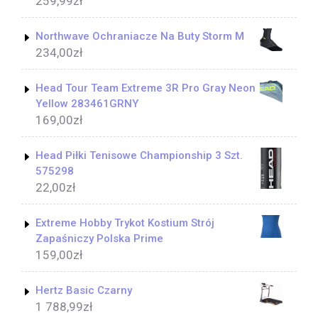
259,99
zł
Northwave Ochraniacze Na Buty Storm M
234,00
zł
Head Tour Team Extreme 3R Pro Gray Neon
Yellow 283461GRNY
169,00
zł
Head Piłki Tenisowe Championship 3 Szt.
575298
22,00
zł
Extreme Hobby Trykot Kostium Strój
Zapaśniczy Polska Prime
159,00
zł
Hertz Basic Czarny
1 788,99
zł