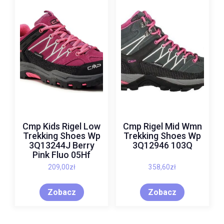
Cmp Kids Rigel Low
Cmp Rigel Mid Wmn
Trekking Shoes Wp
Trekking Shoes Wp
3Q13244J Berry
3Q12946 103Q
Pink Fluo 05Hf
209,00
zł
358,60
zł
Zobacz
Zobacz