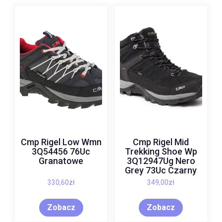
Cmp Rigel Low Wmn
Cmp Rigel Mid
3Q54456 76Uc
Trekking Shoe Wp
Granatowe
3Q12947Ug Nero
Grey 73Uc Czarny
330,60
zł
349,00
zł
Zobacz
Zobacz