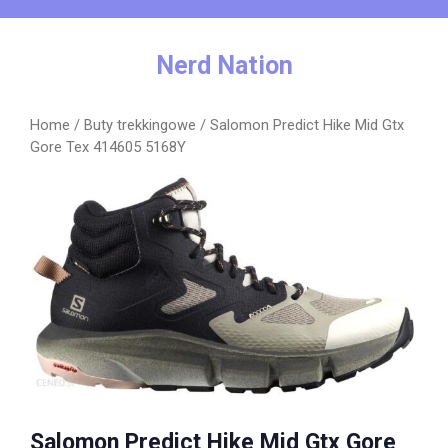
Skip
to
content
Nerd Nation
Home
/
Buty trekkingowe
/ Salomon Predict Hike Mid Gtx
Gore Tex 414605 5168Y
Salomon Predict Hike Mid Gtx Gore