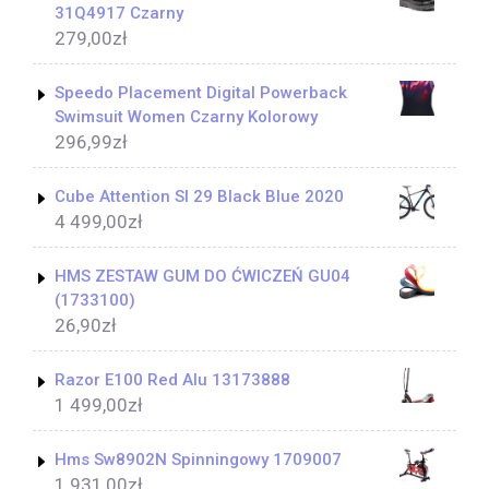
31Q4917 Czarny
279,00
zł
Speedo Placement Digital Powerback
Swimsuit Women Czarny Kolorowy
296,99
zł
Cube Attention Sl 29 Black Blue 2020
4 499,00
zł
HMS ZESTAW GUM DO ĆWICZEŃ GU04
(1733100)
26,90
zł
Razor E100 Red Alu 13173888
1 499,00
zł
Hms Sw8902N Spinningowy 1709007
1 931,00
zł