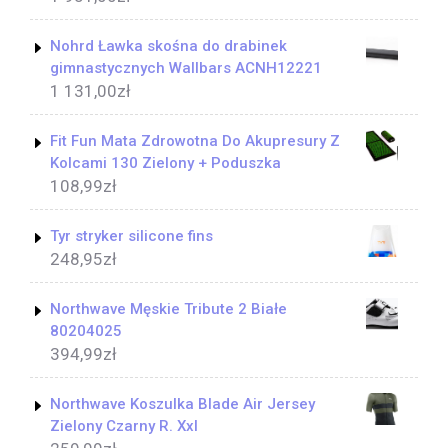
Nohrd Ławka skośna do drabinek
gimnastycznych Wallbars ACNH12221
1 131,00
zł
Fit Fun Mata Zdrowotna Do Akupresury Z
Kolcami 130 Zielony + Poduszka
108,99
zł
Tyr stryker silicone fins
248,95
zł
Northwave Męskie Tribute 2 Białe
80204025
394,99
zł
Northwave Koszulka Blade Air Jersey
Zielony Czarny R. Xxl