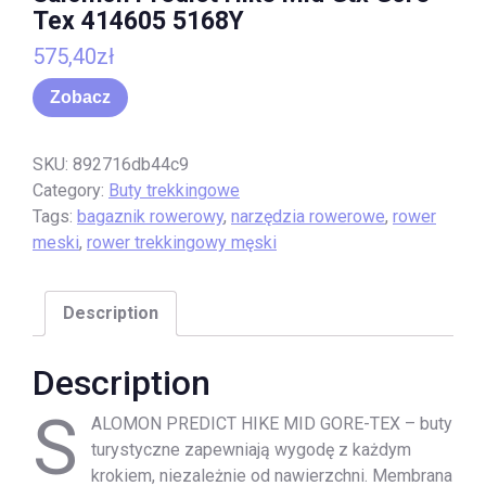
Tex 414605 5168Y
575,40
zł
Zobacz
SKU:
892716db44c9
Category:
Buty trekkingowe
Tags:
bagaznik rowerowy
,
narzędzia rowerowe
,
rower
meski
,
rower trekkingowy męski
Description
Description
S
ALOMON PREDICT HIKE MID GORE-TEX – buty
turystyczne zapewniają wygodę z każdym
krokiem, niezależnie od nawierzchni. Membrana