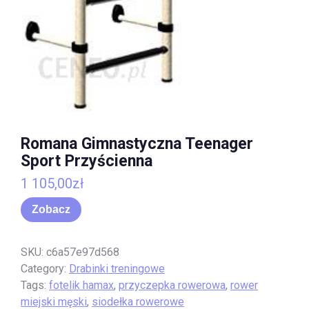
Romana Gimnastyczna Teenager
Sport Przyścienna
1 105,00
zł
Zobacz
SKU:
c6a57e97d568
Category:
Drabinki treningowe
Tags:
fotelik hamax
,
przyczepka rowerowa
,
rower
miejski męski
,
siodełka rowerowe