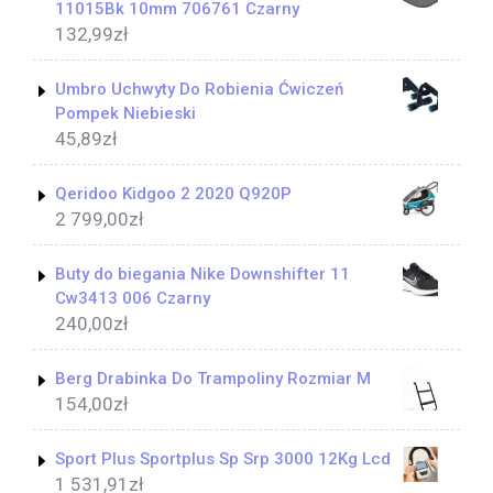
11015Bk 10mm 706761 Czarny
132,99
zł
Umbro Uchwyty Do Robienia Ćwiczeń
Pompek Niebieski
45,89
zł
Qeridoo Kidgoo 2 2020 Q920P
2 799,00
zł
Buty do biegania Nike Downshifter 11
Cw3413 006 Czarny
240,00
zł
Berg Drabinka Do Trampoliny Rozmiar M
154,00
zł
Sport Plus Sportplus Sp Srp 3000 12Kg Lcd
1 531,91
zł