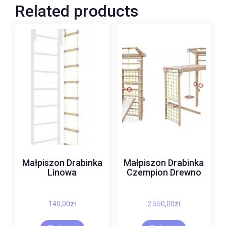
Related products
Małpiszon Drabinka
Małpiszon Drabinka
Linowa
Czempion Drewno
140,00
zł
2 550,00
zł