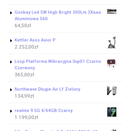
Goobay Led 5W High Bright 300Lm 3Xaaa
Aluminiowa 560
64,50
zł
Kettler Axos Avior P
2 252,00
zł
Loop Platforma Wibracyjna Svp01 Czarno
Czerwony
365,00
zł
Northwave Długie Air Lf Zielony
134,99
zł
realme 9 5G 4/64GB Czarny
1 199,00
zł