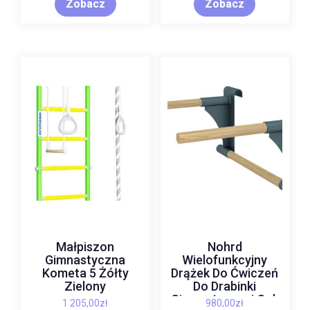
Zobacz
Zobacz
Małpiszon
Nohrd
Gimnastyczna
Wielofunkcyjny
Kometa 5 Żółty
Drążek Do Ćwiczeń
Zielony
Do Drabinki
Gimnastycznej Oak
1 205,00
zł
980,00
zł