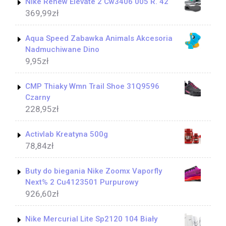
Nike Renew Elevate 2 Cw3406 005 R. 42
369,99
zł
Aqua Speed Zabawka Animals Akcesoria
Nadmuchiwane Dino
9,95
zł
CMP Thiaky Wmn Trail Shoe 31Q9596
Czarny
228,95
zł
Activlab Kreatyna 500g
78,84
zł
Buty do biegania Nike Zoomx Vaporfly
Next% 2 Cu4123501 Purpurowy
926,60
zł
Nike Mercurial Lite Sp2120 104 Biały