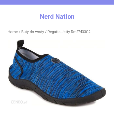
Skip
to
content
Nerd Nation
Home
/
Buty do wody
/ Regatta Jetty Rmf7433G2