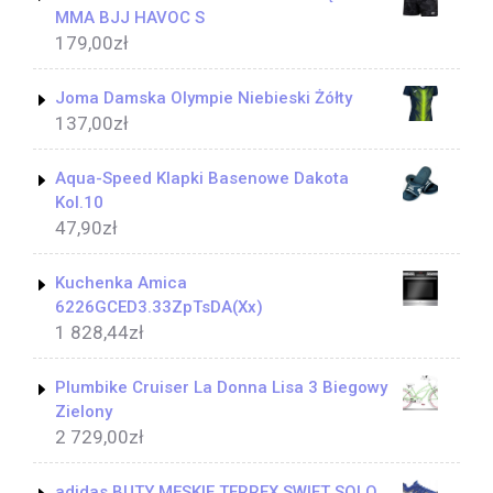
MMA BJJ HAVOC S
179,00
zł
Joma Damska Olympie Niebieski Żółty
137,00
zł
Aqua-Speed Klapki Basenowe Dakota
Kol.10
47,90
zł
Kuchenka Amica
6226GCED3.33ZpTsDA(Xx)
1 828,44
zł
Plumbike Cruiser La Donna Lisa 3 Biegowy
Zielony
2 729,00
zł
adidas BUTY MĘSKIE TERREX SWIFT SOLO