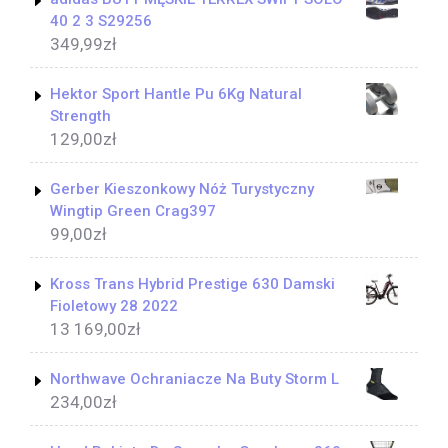
40 2 3 S29256
349,99
zł
Hektor Sport Hantle Pu 6Kg Natural
Strength
129,00
zł
Gerber Kieszonkowy Nóż Turystyczny
Wingtip Green Crag397
99,00
zł
Kross Trans Hybrid Prestige 630 Damski
Fioletowy 28 2022
13 169,00
zł
Northwave Ochraniacze Na Buty Storm L
234,00
zł