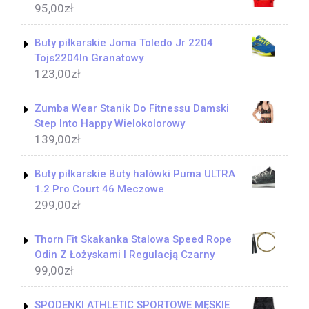
95,00
zł
Buty piłkarskie Joma Toledo Jr 2204
Tojs2204In Granatowy
123,00
zł
Zumba Wear Stanik Do Fitnessu Damski
Step Into Happy Wielokolorowy
139,00
zł
Buty piłkarskie Buty halówki Puma ULTRA
1.2 Pro Court 46 Meczowe
299,00
zł
Thorn Fit Skakanka Stalowa Speed Rope
Odin Z Łożyskami I Regulacją Czarny
99,00
zł
SPODENKI ATHLETIC SPORTOWE MĘSKIE