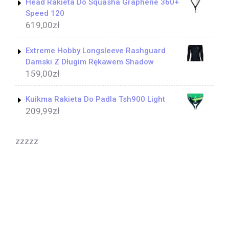
Head Rakieta Do Squasha Graphene 360+
Speed 120
619,00
zł
Extreme Hobby Longsleeve Rashguard
Damski Z Długim Rękawem Shadow
159,00
zł
Kuikma Rakieta Do Padla Tsh900 Light
209,99
zł
zzzzz