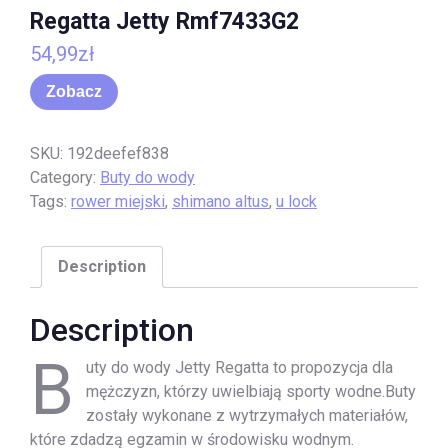
Regatta Jetty Rmf7433G2
54,99
zł
Zobacz
SKU:
192deefef838
Category:
Buty do wody
Tags:
rower miejski
,
shimano altus
,
u lock
Description
Description
B
uty do wody Jetty Regatta to propozycja dla
mężczyzn, którzy uwielbiają sporty wodne.Buty
zostały wykonane z wytrzymałych materiałów,
które zdadzą egzamin w środowisku wodnym.