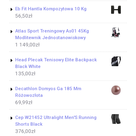
Eb Fit Hantla Kompozytowa 10 Kg
56,50
zł
Atlas Sport Treningowy As01 45Kg
Modlitewnik Jednostanowiskowy
1 149,00
zł
Head Plecak Tenisowy Elite Backpack
Black White
135,00
zł
Decathlon Domyos Ga 185 Mm
Różowozłota
69,99
zł
Cep W21452 Ultralight Men'S Running
Shorts Black
376,00
zł