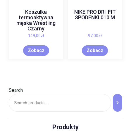
Koszulka
NIKE PRO DRI-FIT
termoaktywna
SPODENKI 010 M
męska Wrestling
Czarny
149,00
zł
97,00
zł
Zobacz
Zobacz
Search
Produkty