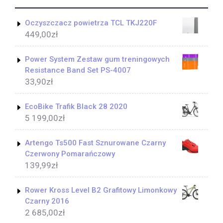
Oczyszczacz powietrza TCL TKJ220F
449,00
zł
Power System Zestaw gum treningowych
Resistance Band Set PS-4007
33,90
zł
EcoBike Trafik Black 28 2020
5 199,00
zł
Artengo Ts500 Fast Sznurowane Czarny
Czerwony Pomarańczowy
139,99
zł
Rower Kross Level B2 Grafitowy Limonkowy
Czarny 2016
2 685,00
zł