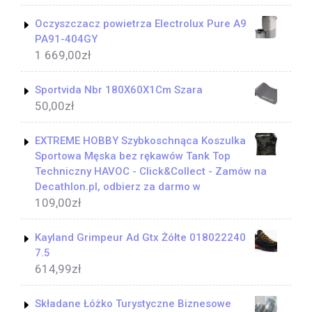
Oczyszczacz powietrza Electrolux Pure A9
PA91-404GY
1 669,00
zł
Sportvida Nbr 180X60X1Cm Szara
50,00
zł
EXTREME HOBBY Szybkoschnąca Koszulka
Sportowa Męska bez rękawów Tank Top
Techniczny HAVOC - Click&Collect - Zamów na
Decathlon.pl, odbierz za darmo w
109,00
zł
Kayland Grimpeur Ad Gtx Żółte 018022240
7.5
614,99
zł
Składane Łóżko Turystyczne Biznesowe