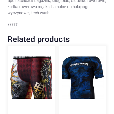
tipo hatchback bagażnik, knog plus, siodelko rowerowe,
kurtka rowerowa męska, hamulce do hulajnogi
wyczynowej, tech wash
yyyyy
Related products