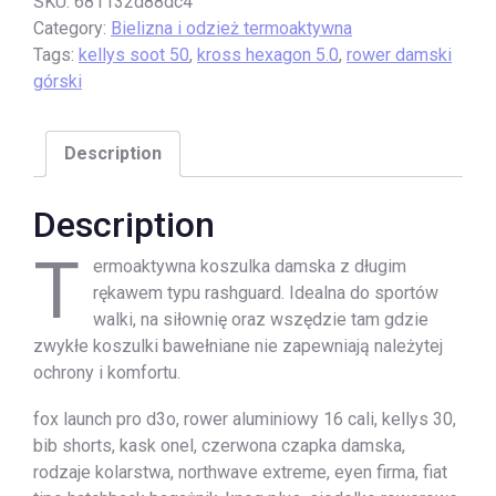
SKU:
681132d88dc4
Category:
Bielizna i odzież termoaktywna
Tags:
kellys soot 50
,
kross hexagon 5.0
,
rower damski
górski
Description
Description
T
ermoaktywna koszulka damska z długim
rękawem typu rashguard. Idealna do sportów
walki, na siłownię oraz wszędzie tam gdzie
zwykłe koszulki bawełniane nie zapewniają należytej
ochrony i komfortu.
fox launch pro d3o, rower aluminiowy 16 cali, kellys 30,
bib shorts, kask onel, czerwona czapka damska,
rodzaje kolarstwa, northwave extreme, eyen firma, fiat