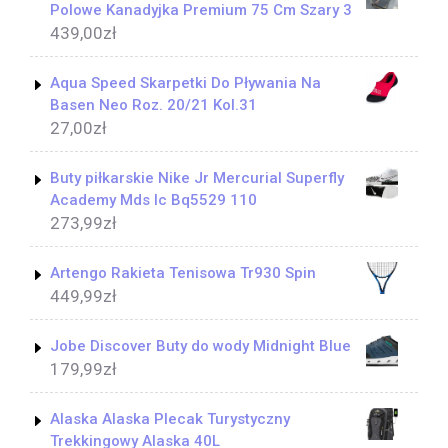
Polowe Kanadyjka Premium 75 Cm Szary 3
439,00
zł
Aqua Speed Skarpetki Do Pływania Na
Basen Neo Roz. 20/21 Kol.31
27,00
zł
Buty piłkarskie Nike Jr Mercurial Superfly
Academy Mds Ic Bq5529 110
273,99
zł
Artengo Rakieta Tenisowa Tr930 Spin
449,99
zł
Jobe Discover Buty do wody Midnight Blue
179,99
zł
Alaska Alaska Plecak Turystyczny
Trekkingowy Alaska 40L