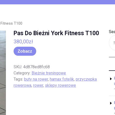
 Fitness T100
Sea
Pas Do Bieżni York Fitness T100
380,00
zł
Zobacz
SKU:
4d878ed8fc68
Category:
Bieżnie treningowe
Tags:
buty na rower
,
hamax fotelik
,
przyczepka
rowerowa
,
rower
,
sklepy rowerowe