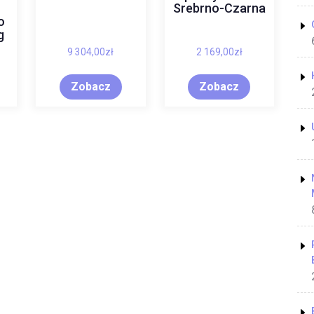
Srebrno-Czarna
o
g
9 304,00
zł
2 169,00
zł
Zobacz
Zobacz