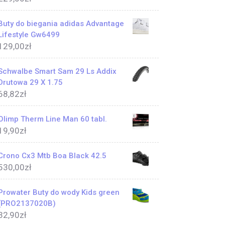
Buty do biegania adidas Advantage
Lifestyle Gw6499
129,00
zł
Schwalbe Smart Sam 29 Ls Addix
Drutowa 29 X 1.75
68,82
zł
Olimp Therm Line Man 60 tabl.
19,90
zł
Crono Cx3 Mtb Boa Black 42.5
530,00
zł
Prowater Buty do wody Kids green
(PRO2137020B)
32,90
zł