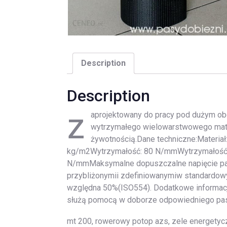
Description
Description
z
aprojektowany do pracy pod dużym ob
wytrzymałego wielowarstwowego mater
żywotnością.Dane techniczne:Materiał
kg/m2Wytrzymałość: 80 N/mmWytrzymałość 
N/mmMaksymalne dopuszczalne napięcie pa
przybliżonymii zdefiniowanymiw standardowy
względna 50%(ISO554). Dodatkowe informacj
służą pomocą w doborze odpowiedniego pa
mt 200, rowerowy potop azs, zele energetyczne