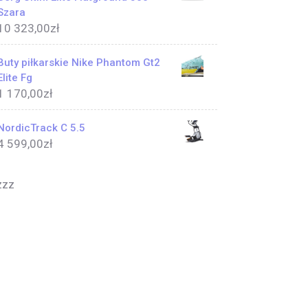
Szara
10 323,00
zł
Buty piłkarskie Nike Phantom Gt2
Elite Fg
1 170,00
zł
NordicTrack C 5.5
4 599,00
zł
zzz