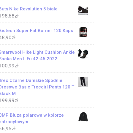
Buty Nike Revolution 5 biale
198,68
zł
Biotech Super Fat Burner 120 Kaps
48,90
zł
Smartwool Hike Light Cushion Ankle
Socks Men L Eu 42-45 2022
100,99
zł
Trec Czarne Damskie Spodnie
Dresowe Basic Trecgirl Pants 120 T
Black M
199,99
zł
CMP Bluza polarowa w kolorze
antracytowym
56,95
zł