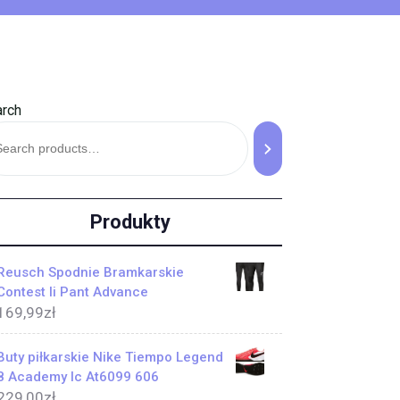
rch
Produkty
Reusch Spodnie Bramkarskie
Contest Ii Pant Advance
169,99
zł
Buty piłkarskie Nike Tiempo Legend
8 Academy Ic At6099 606
229,00
zł