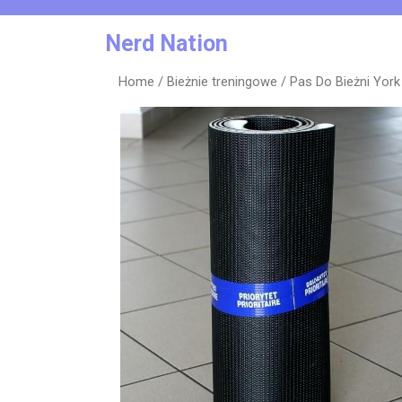
Skip
to
Nerd Nation
content
Home
/
Bieżnie treningowe
/ Pas Do Bieżni York