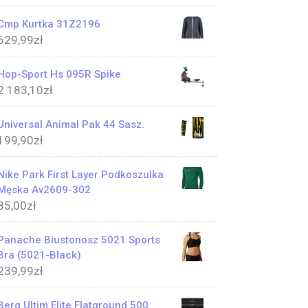
Cmp Kurtka 31Z2196
629,99
zł
Hop-Sport Hs 095R Spike
2 183,10
zł
Universal Animal Pak 44 Sasz.
199,90
zł
Nike Park First Layer Podkoszulka
Męska Av2609-302
85,00
zł
Panache Biustonosz 5021 Sports
Bra (5021-Black)
239,99
zł
Berg Ultim Elite Flatground 500