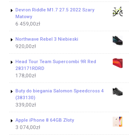
Devron Riddle M1.7 27.5 2022 Szary
Matowy
6 459,00
zł
Northwave Rebel 3 Niebieski
920,00
zł
Head Tour Team Supercombi 9R Red
283171RDRD
178,00
zł
Buty do biegania Salomon Speedcross 4
(383130)
339,00
zł
Apple iPhone 8 64GB Złoty
3 074,00
zł