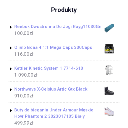
Produkty
Reebok Dwustronna Do Jogi Rayg11030Gn
100,00
zł
Olimp Bcaa 4:1:1 Mega Caps 300Caps
116,00
zł
Kettler Kinetic System 1 7714-610
1 090,00
zł
Northwave X-Celsius Artic Gtx Black
910,00
zł
Buty do biegania Under Armour Męskie
Hovr Phantom 2 3023017105 Biały
499,99
zł