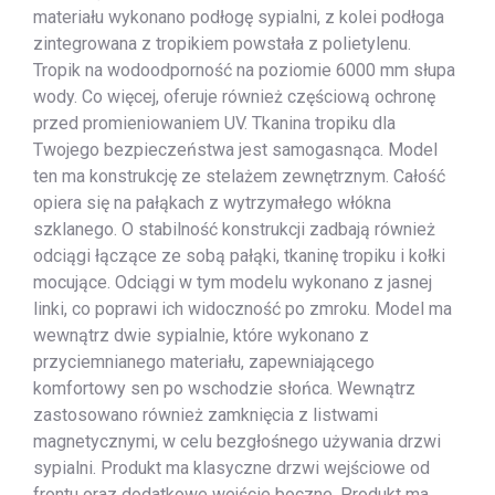
materiału wykonano podłogę sypialni, z kolei podłoga
zintegrowana z tropikiem powstała z polietylenu.
Tropik na wodoodporność na poziomie 6000 mm słupa
wody. Co więcej, oferuje również częściową ochronę
przed promieniowaniem UV. Tkanina tropiku dla
Twojego bezpieczeństwa jest samogasnąca. Model
ten ma konstrukcję ze stelażem zewnętrznym. Całość
opiera się na pałąkach z wytrzymałego włókna
szklanego. O stabilność konstrukcji zadbają również
odciągi łączące ze sobą pałąki, tkaninę tropiku i kołki
mocujące. Odciągi w tym modelu wykonano z jasnej
linki, co poprawi ich widoczność po zmroku. Model ma
wewnątrz dwie sypialnie, które wykonano z
przyciemnianego materiału, zapewniającego
komfortowy sen po wschodzie słońca. Wewnątrz
zastosowano również zamknięcia z listwami
magnetycznymi, w celu bezgłośnego używania drzwi
sypialni. Produkt ma klasyczne drzwi wejściowe od
frontu oraz dodatkowe wejście boczne. Produkt ma