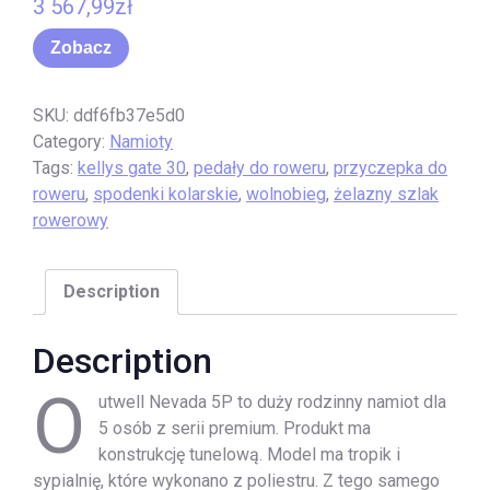
3 567,99
zł
Zobacz
SKU:
ddf6fb37e5d0
Category:
Namioty
Tags:
kellys gate 30
,
pedały do roweru
,
przyczepka do
roweru
,
spodenki kolarskie
,
wolnobieg
,
żelazny szlak
rowerowy
Description
Description
O
utwell Nevada 5P to duży rodzinny namiot dla
5 osób z serii premium. Produkt ma
konstrukcję tunelową. Model ma tropik i
sypialnię, które wykonano z poliestru. Z tego samego