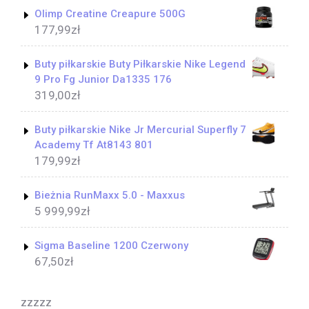
Olimp Creatine Creapure 500G
177,99
zł
Buty piłkarskie Buty Piłkarskie Nike Legend
9 Pro Fg Junior Da1335 176
319,00
zł
Buty piłkarskie Nike Jr Mercurial Superfly 7
Academy Tf At8143 801
179,99
zł
Bieżnia RunMaxx 5.0 - Maxxus
5 999,99
zł
Sigma Baseline 1200 Czerwony
67,50
zł
zzzzz