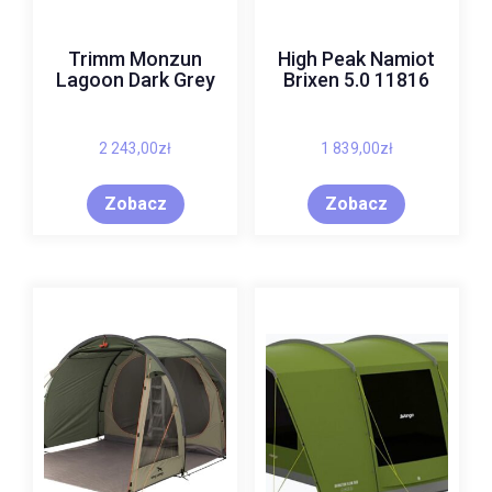
Trimm Monzun
High Peak Namiot
Lagoon Dark Grey
Brixen 5.0 11816
2 243,00
zł
1 839,00
zł
Zobacz
Zobacz