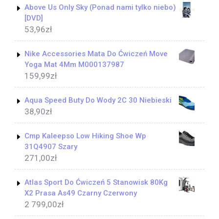
Above Us Only Sky (Ponad nami tylko niebo)
[DVD]
53,96
zł
Nike Accessories Mata Do Ćwiczeń Move
Yoga Mat 4Mm M000137987
159,99
zł
Aqua Speed Buty Do Wody 2C 30 Niebieski
38,90
zł
Cmp Kaleepso Low Hiking Shoe Wp
31Q4907 Szary
271,00
zł
Atlas Sport Do Ćwiczeń 5 Stanowisk 80Kg
X2 Prasa As49 Czarny Czerwony
2 799,00
zł