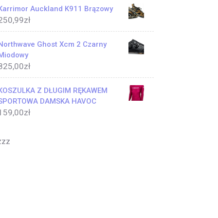
Karrimor Auckland K911 Brązowy
250,99
zł
Northwave Ghost Xcm 2 Czarny
Miodowy
825,00
zł
KOSZULKA Z DŁUGIM RĘKAWEM
SPORTOWA DAMSKA HAVOC
159,00
zł
zzz