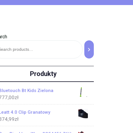
rch
Produkty
Bluetouch Bt Kids Zielona
777,00
zł
Leatt 4.0 Clip Granatowy
374,99
zł