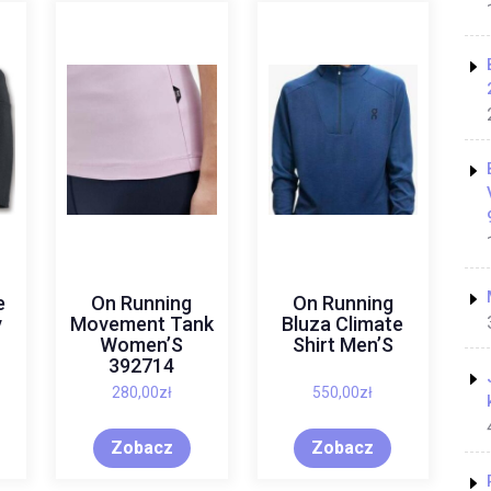
e
On Running
On Running
y
Movement Tank
Bluza Climate
Women’S
Shirt Men’S
392714
280,00
zł
550,00
zł
Zobacz
Zobacz