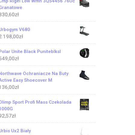
Cmp Rigel Low Wmn 3Q54456 76Uc
Granatowe
330,60
zł
Urbogym V680
2 198,00
zł
Polar Unite Black Puniteblksl
549,00
zł
Northwave Ochraniacze Na Buty
Active Easy Shoecover M
136,00
zł
Olimp Sport Profi Mass Czekolada
1000G
92,57
zł
Urbis Ux2 Biały