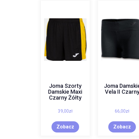
Joma Szorty
Joma Damski
Damskie Maxi
Vela II Czarn
Czarny Żółty
39,00
zł
66,00
zł
Zobacz
Zobacz