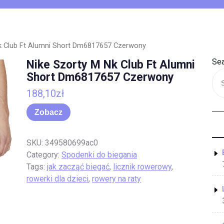
k Club Ft Alumni Short Dm6817657 Czerwony
Sea
Nike Szorty M Nk Club Ft Alumni
Short Dm6817657 Czerwony
188,10
zł
Zobacz
SKU:
349580699ac0
Category:
Spodenki do biegania
Tags:
jak zacząć biegać
,
licznik rowerowy
,
rowerki dla dzieci
,
rowery na raty