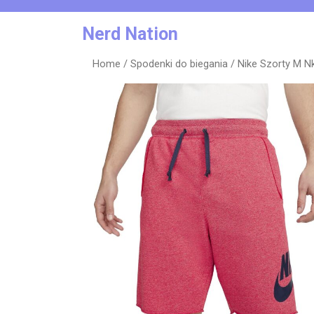
Skip
to
Nerd Nation
content
Home
/
Spodenki do biegania
/ Nike Szorty M N