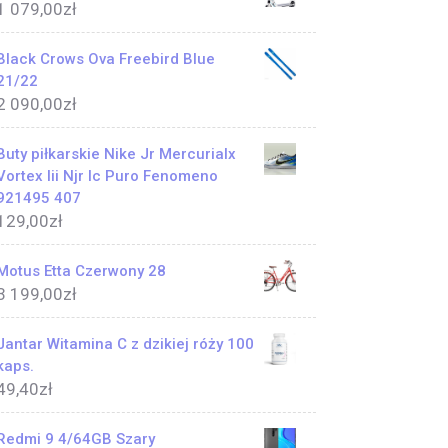
1 079,00
zł
Black Crows Ova Freebird Blue
21/22
2 090,00
zł
Buty piłkarskie Nike Jr Mercurialx
Vortex Iii Njr Ic Puro Fenomeno
921495 407
129,00
zł
Motus Etta Czerwony 28
3 199,00
zł
Jantar Witamina C z dzikiej róży 100
kaps.
49,40
zł
Redmi 9 4/64GB Szary