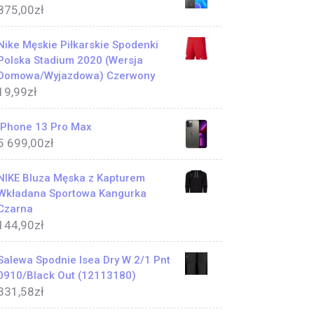
875,00
zł
Nike Męskie Piłkarskie Spodenki
Polska Stadium 2020 (Wersja
Domowa/Wyjazdowa) Czerwony
19,99
zł
iPhone 13 Pro Max
5 699,00
zł
NIKE Bluza Męska z Kapturem
Wkładana Sportowa Kangurka
Czarna
144,90
zł
Salewa Spodnie Isea Dry W 2/1 Pnt
0910/Black Out (12113180)
331,58
zł