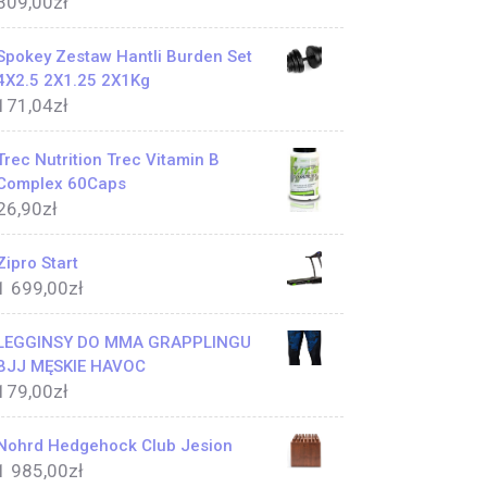
309,00
zł
Spokey Zestaw Hantli Burden Set
4X2.5 2X1.25 2X1Kg
171,04
zł
Trec Nutrition Trec Vitamin B
Complex 60Caps
26,90
zł
Zipro Start
1 699,00
zł
LEGGINSY DO MMA GRAPPLINGU
BJJ MĘSKIE HAVOC
179,00
zł
Nohrd Hedgehock Club Jesion
1 985,00
zł