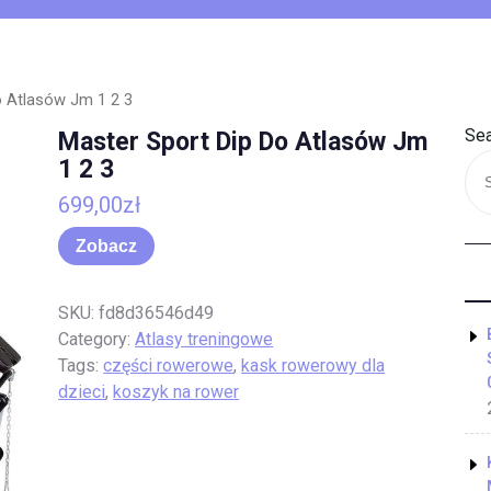
o Atlasów Jm 1 2 3
Sea
Master Sport Dip Do Atlasów Jm
1 2 3
699,00
zł
Zobacz
SKU:
fd8d36546d49
Category:
Atlasy treningowe
Tags:
części rowerowe
,
kask rowerowy dla
dzieci
,
koszyk na rower