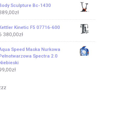
Body Sculpture Bc-1430
389,00
zł
Kettler Kinetic F5 07716-600
6 380,00
zł
Aqua Speed Maska Nurkowa
Pełnotwarzowa Spectra 2.0
Niebieski
99,00
zł
zzz