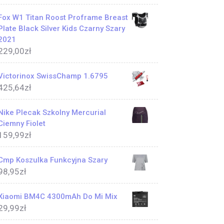
Fox W1 Titan Roost Proframe Breast
Plate Black Silver Kids Czarny Szary
2021
229,00
zł
Victorinox SwissChamp 1.6795
425,64
zł
Nike Plecak Szkolny Mercurial
Ciemny Fiolet
159,99
zł
Cmp Koszulka Funkcyjna Szary
98,95
zł
Xiaomi BM4C 4300mAh Do Mi Mix
29,99
zł