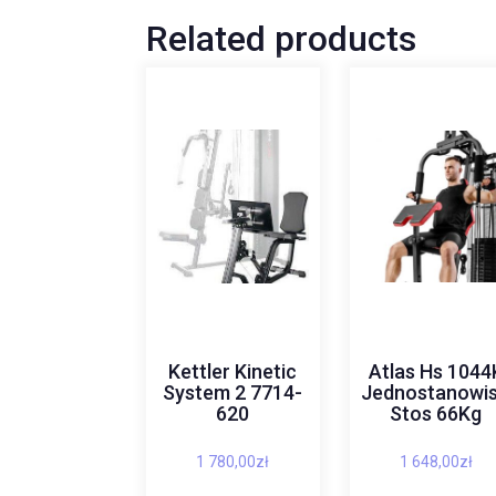
Related products
Kettler Kinetic
Atlas Hs 1044
System 2 7714-
Jednostanowi
620
Stos 66Kg
1 780,00
zł
1 648,00
zł