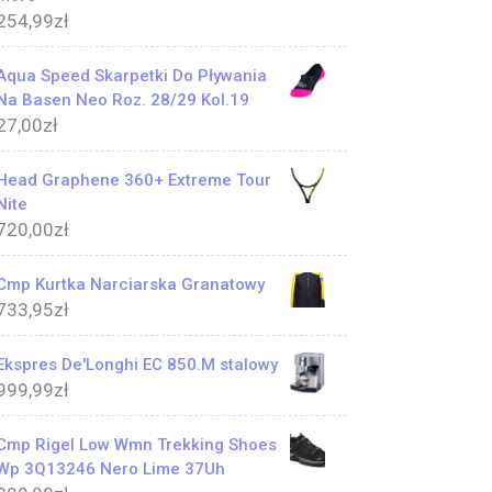
254,99
zł
Aqua Speed Skarpetki Do Pływania
Na Basen Neo Roz. 28/29 Kol.19
27,00
zł
Head Graphene 360+ Extreme Tour
Nite
720,00
zł
Cmp Kurtka Narciarska Granatowy
733,95
zł
Ekspres De'Longhi EC 850.M stalowy
999,99
zł
Cmp Rigel Low Wmn Trekking Shoes
Wp 3Q13246 Nero Lime 37Uh