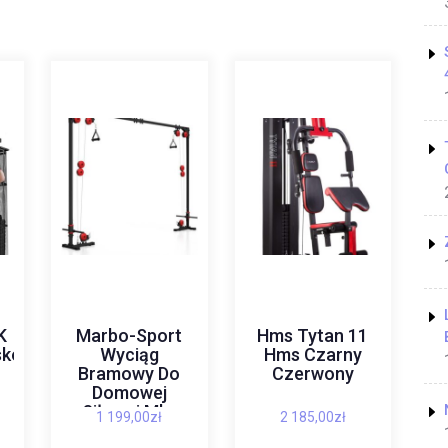
K
Marbo-Sport
Hms Tytan 11
skowy
Wyciąg
Hms Czarny
Bramowy Do
Czerwony
Domowej
Siłowni Mh-
1 199,00
zł
2 185,00
zł
W103 Sport