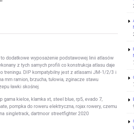
 to dodatkowe wyposażenie podstawowej linii atlasów
nany z tych samych profili co konstrukcja atlasu daje
treningu. DIP kompatybilny jest z atlasami JM-1/2/3 i
 mm ramion, brzucha, tułowia, zginacze stawu
epu ławki skośnej.
 gama kielce, klamka xt, steel blue, rp5, evado 7,
mate, pompka do roweru elektryczna, rojax rowery, czemu
na singletrack, dartmoor streetfighter 2020