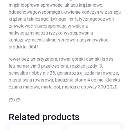
mięśnipoprawa sprawności układu krążeniowo-
oddechowegowspomaga ukrwienie kończyn w zasięgu
krążenia tętniczego, żylnego, limfatycznegopozwoli
zniwelować skurczepomaga w walce z
nadwagązmniejsza ryzyko występowania
kontuzjiwzmacnia układ sercowo-naczyniowykod
produktu: 9641
rower bez amortyzatora, rower górski damski kross
lea, numer vin 0 przekreslone, rozkład jazdy l3,
schwalbe nobby nic 26, gonartroza a jazda na rowerze,
piasta tylna rowerowa, bagażnik storm 4 opinie, klamka
czarna matowa, marta pol, merida crossway 300 2020
yyyyy
Related products