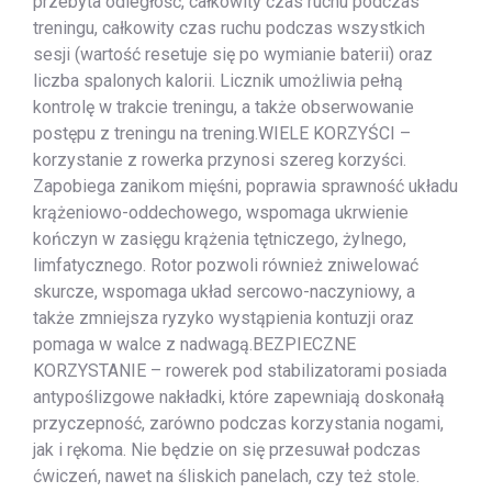
przebyta odległość, całkowity czas ruchu podczas
treningu, całkowity czas ruchu podczas wszystkich
sesji (wartość resetuje się po wymianie baterii) oraz
liczba spalonych kalorii. Licznik umożliwia pełną
kontrolę w trakcie treningu, a także obserwowanie
postępu z treningu na trening.WIELE KORZYŚCI –
korzystanie z rowerka przynosi szereg korzyści.
Zapobiega zanikom mięśni, poprawia sprawność układu
krążeniowo-oddechowego, wspomaga ukrwienie
kończyn w zasięgu krążenia tętniczego, żylnego,
limfatycznego. Rotor pozwoli również zniwelować
skurcze, wspomaga układ sercowo-naczyniowy, a
także zmniejsza ryzyko wystąpienia kontuzji oraz
pomaga w walce z nadwagą.BEZPIECZNE
KORZYSTANIE – rowerek pod stabilizatorami posiada
antypoślizgowe nakładki, które zapewniają doskonałą
przyczepność, zarówno podczas korzystania nogami,
jak i rękoma. Nie będzie on się przesuwał podczas
ćwiczeń, nawet na śliskich panelach, czy też stole.