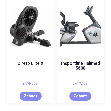
Direto Elite X
Insportline Halimed
5608
2 599,00
zł
5 619,00
zł
Zobacz
Zobacz