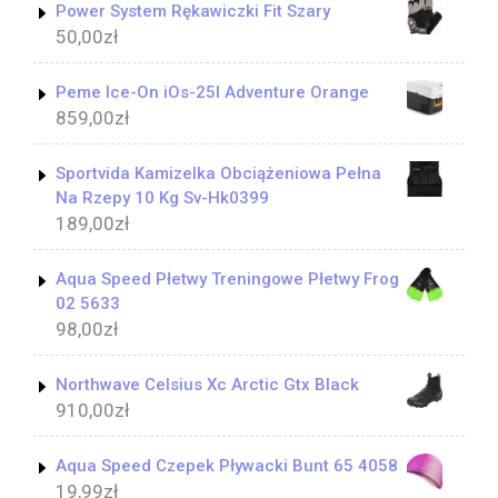
Power System Rękawiczki Fit Szary
50,00
zł
Peme Ice-On iOs-25l Adventure Orange
859,00
zł
Sportvida Kamizelka Obciążeniowa Pełna
Na Rzepy 10 Kg Sv-Hk0399
189,00
zł
Aqua Speed Płetwy Treningowe Płetwy Frog
02 5633
98,00
zł
Northwave Celsius Xc Arctic Gtx Black
910,00
zł
Aqua Speed Czepek Pływacki Bunt 65 4058
19,99
zł