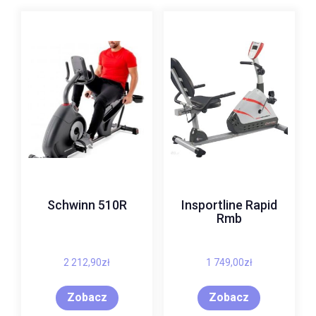
Schwinn 510R
Insportline Rapid
Rmb
2 212,90
zł
1 749,00
zł
Zobacz
Zobacz