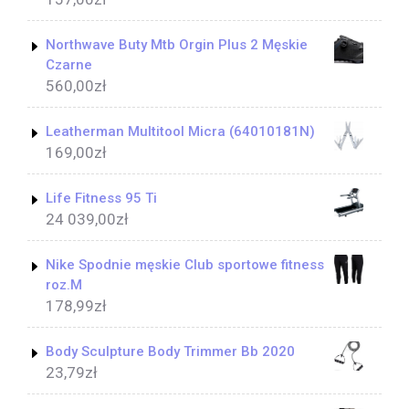
Northwave Buty Mtb Orgin Plus 2 Męskie
Czarne
560,00
zł
Leatherman Multitool Micra (64010181N)
169,00
zł
Life Fitness 95 Ti
24 039,00
zł
Nike Spodnie męskie Club sportowe fitness
roz.M
178,99
zł
Body Sculpture Body Trimmer Bb 2020
23,79
zł