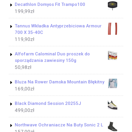
Decathlon Domyos Fit Trampo100
199,99
zł
Tannus Wkładka Antyprzebiciowa Armour
700 X 35-40C
119,90
zł
Alfofarm Calominal Duo proszek do
sporządzania zawiesiny 150g
50,98
zł
Bluza Na Rower Damska Mountain Błękitny
169,00
zł
Black Diamond Session 20255J
499,00
zł
Northwave Ochraniacze Na Buty Sonic 2 L
157,00
zł