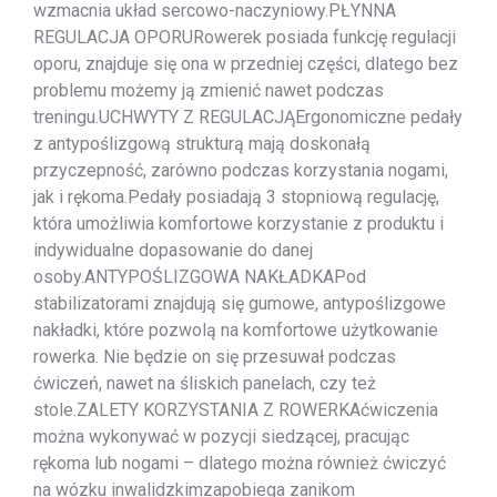
wzmacnia układ sercowo-naczyniowy.PŁYNNA
REGULACJA OPORURowerek posiada funkcję regulacji
oporu, znajduje się ona w przedniej części, dlatego bez
problemu możemy ją zmienić nawet podczas
treningu.UCHWYTY Z REGULACJĄErgonomiczne pedały
z antypoślizgową strukturą mają doskonałą
przyczepność, zarówno podczas korzystania nogami,
jak i rękoma.Pedały posiadają 3 stopniową regulację,
która umożliwia komfortowe korzystanie z produktu i
indywidualne dopasowanie do danej
osoby.ANTYPOŚLIZGOWA NAKŁADKAPod
stabilizatorami znajdują się gumowe, antypoślizgowe
nakładki, które pozwolą na komfortowe użytkowanie
rowerka. Nie będzie on się przesuwał podczas
ćwiczeń, nawet na śliskich panelach, czy też
stole.ZALETY KORZYSTANIA Z ROWERKAćwiczenia
można wykonywać w pozycji siedzącej, pracując
rękoma lub nogami – dlatego można również ćwiczyć
na wózku inwalidzkimzapobiega zanikom