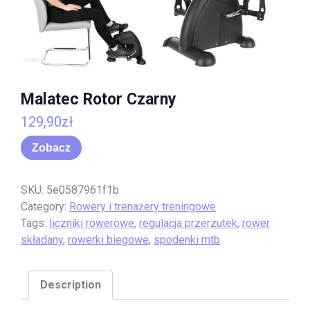
Malatec Rotor Czarny
129,90
zł
Zobacz
SKU:
5e0587961f1b
Category:
Rowery i trenażery treningowe
Tags:
liczniki rowerowe
,
regulacja przerzutek
,
rower
składany
,
rowerki biegowe
,
spodenki mtb
Description