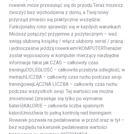
rowerek może przesunąć się do przodu.Teraz możesz
ćwiczyć bez wychodzenia z domu, a Twój nowy
przyrząd zmieści się praktycznie wszędzie.
Funkcjonalny rotor sprawdzi się w każdych warunkach.
Możesz połączyć przyjemne z pożytecznym – weź
swoją ulubioną książkę / włącz ulubiony serial / pracuj
i jednocześnie jeździj rowerkiem!KOMPUTERTrenażer
został wyposażony w komputer mierzący niezbędne
informacje takie jak:CZAS – całkowity czas
treninguODLEGŁOŚĆ – całkowita przebyta odległość, w
metrachLICZBA – całkowity czas ruchu podczas sesji
treningowejŁĄCZNA LICZBA – całkowity czas ruchu
podczas wszystkich sesji. Tej wartości nie można
zresetować (zresetuje się tylko po wymianie
baterii)KALORIE – całkowita liczba spalonych
kaloriiUmożliwia to pełną kontrolę nad treningiem.
Rowerek pozwala na pedałowanie w przód oraz w tył –
bez względu na kierunek pedałowania wartości