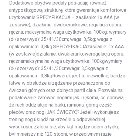
Dodatkowo obydwa pedały posiadają również
antypoślizgową strukturę, która gwarantuje komfortowe
użytkowanie.SPECYFIKACJA – zasilanie: 1x AAA (w
zestawie); działanie: dwukierunkowe; regulacja oporu:
ręczna; maksymalna waga użytkownika: 100kg; wymiary
(dł/szer/wys): 35/41/30cm; waga: 3,5kg; waga z
opakowaniem: 3,8kg.SPECYFIKACJAzasilanie: 1x AAA
(w zestawie)działanie: dwukierunkoweregulacja oporu:
ręcznamaksymalna waga użytkownika: 100kgwymiary
(dł/szer/wys): 35/41/30cmwaga: 3,5kgwaga z
opakowaniem: 3,8kgRowerek jest to niewielkie, bardzo
łatwe w obsłudze urządzenie przeznaczone do
ćwiczeń górnych oraz dolnych partii ciała. Pozwala na
pedałowanie zarówno nogami jak i rękoma, co sprawia,
że ruch oddziałuje na barki, ramiona, górną część
pleców oraz nogi.JAK ĆWICZYĆ?Jeżeli wykonujesz
trening nóg usiądź na krześle o odpowiedniej
wysokości. Zaleca się, aby kąt między udem a łydką
był mniejszy niż 120 stopni, w przeciwnym razie