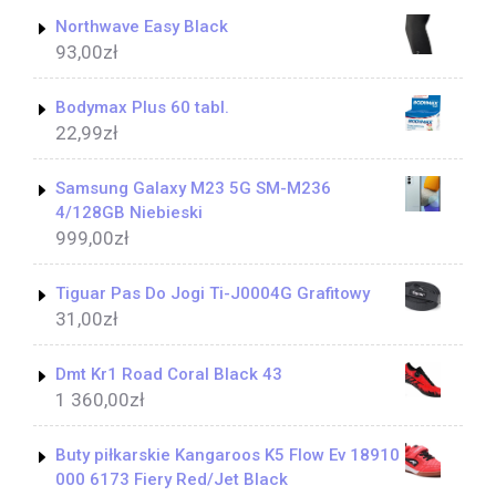
Northwave Easy Black
93,00
zł
Bodymax Plus 60 tabl.
22,99
zł
Samsung Galaxy M23 5G SM-M236
4/128GB Niebieski
999,00
zł
Tiguar Pas Do Jogi Ti-J0004G Grafitowy
31,00
zł
Dmt Kr1 Road Coral Black 43
1 360,00
zł
Buty piłkarskie Kangaroos K5 Flow Ev 18910
000 6173 Fiery Red/Jet Black