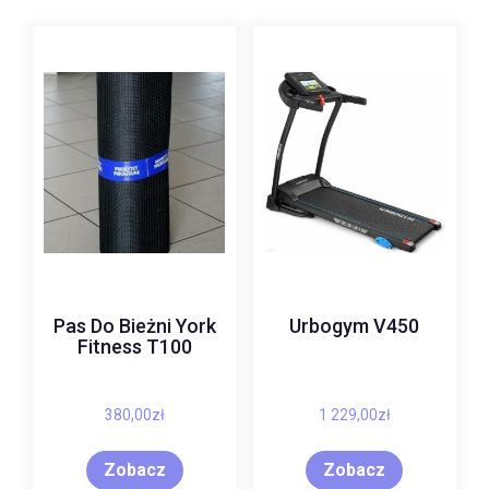
Pas Do Bieżni York
Urbogym V450
Fitness T100
380,00
zł
1 229,00
zł
Zobacz
Zobacz