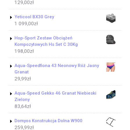
129,00
zł
Yeticool BX30 Grey
1 099,00
zł
Hop-Sport Zestaw Obciążeń
Kompozytowych Hs Set C 30Kg
198,00
zł
Aqua-Speedfiona 43 Neonowy Róż Jasny
Granat
29,99
zł
Aqua-Speed Gekko 46 Granat Niebieski
Zielony
83,64
zł
Domyos Konstrukcja Dolna W900
259,99
zł