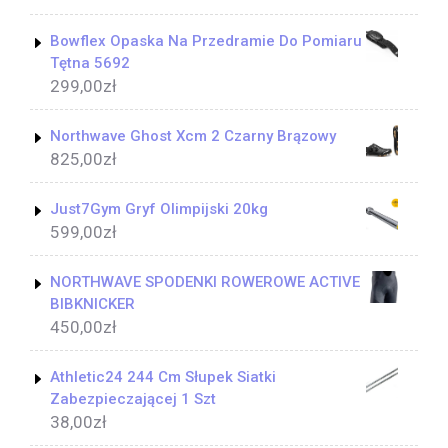
Bowflex Opaska Na Przedramie Do Pomiaru
Tętna 5692
299,00
zł
Northwave Ghost Xcm 2 Czarny Brązowy
825,00
zł
Just7Gym Gryf Olimpijski 20kg
599,00
zł
NORTHWAVE SPODENKI ROWEROWE ACTIVE
BIBKNICKER
450,00
zł
Athletic24 244 Cm Słupek Siatki
Zabezpieczającej 1 Szt
38,00
zł