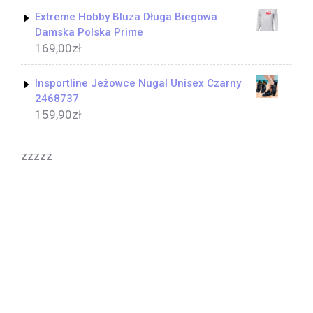
Extreme Hobby Bluza Długa Biegowa
Damska Polska Prime
169,00
zł
Insportline Jeżowce Nugal Unisex Czarny
2468737
159,90
zł
zzzzz
Yoga Coach WordPress Theme