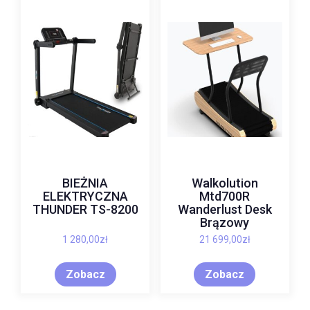
BIEŻNIA
Walkolution
ELEKTRYCZNA
Mtd700R
THUNDER TS-8200
Wanderlust Desk
Brązowy
1 280,00
zł
21 699,00
zł
Zobacz
Zobacz