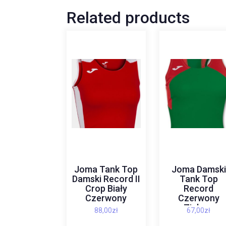
Related products
Joma Tank Top
Joma Damski
Damski Record II
Tank Top
Crop Biały
Record
Czerwony
Czerwony
Zielony
88,00
zł
67,00
zł