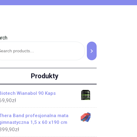
rch
Produkty
Biotech Wianabol 90 Kaps
69,90
zł
Thera Band profesjonalna mata
gimnastyczna 1,5 x 60 x190 cm
399,90
zł