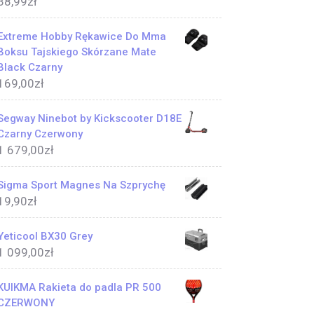
38,99
zł
Extreme Hobby Rękawice Do Mma
Boksu Tajskiego Skórzane Mate
Black Czarny
169,00
zł
Segway Ninebot by Kickscooter D18E
Czarny Czerwony
1 679,00
zł
Sigma Sport Magnes Na Szprychę
19,90
zł
Yeticool BX30 Grey
1 099,00
zł
KUIKMA Rakieta do padla PR 500
CZERWONY