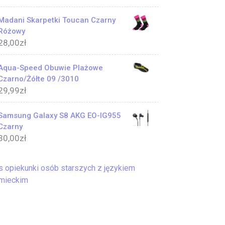
Madani Skarpetki Toucan Czarny
Różowy
28,00
zł
Aqua-Speed Obuwie Plażowe
Czarno/Żółte 09 /3010
29,99
zł
Samsung Galaxy S8 AKG EO-IG955
Czarny
30,00
zł
s opiekunki osób starszych z językiem
mieckim