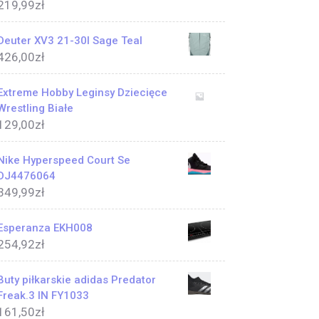
219,99
zł
Deuter XV3 21-30l Sage Teal
426,00
zł
Extreme Hobby Leginsy Dziecięce
Wrestling Białe
129,00
zł
Nike Hyperspeed Court Se
DJ4476064
349,99
zł
Esperanza EKH008
254,92
zł
Buty piłkarskie adidas Predator
Freak.3 IN FY1033
161,50
zł