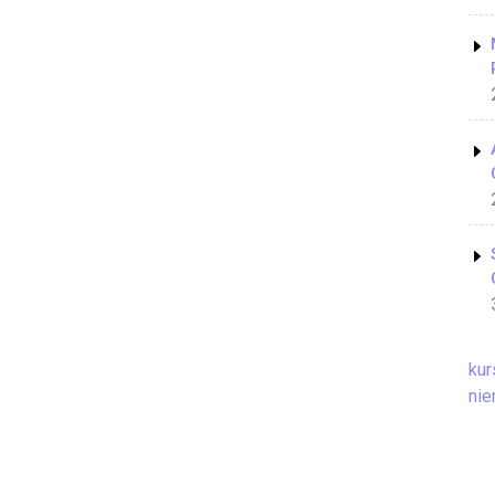
kur
nie