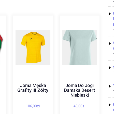
Joma Męska
Joma Do Jogi
Grafity III Żółty
Damska Desert
Niebieski
106,00
zł
40,00
zł