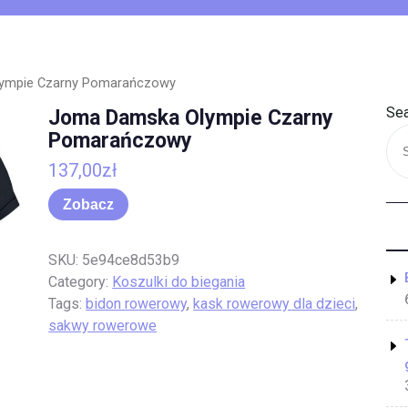
ympie Czarny Pomarańczowy
Sea
Joma Damska Olympie Czarny
Pomarańczowy
137,00
zł
Zobacz
SKU:
5e94ce8d53b9
Category:
Koszulki do biegania
Tags:
bidon rowerowy
,
kask rowerowy dla dzieci
,
sakwy rowerowe