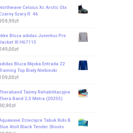
Northwave Celsius Xc Arctic Gtx
Czarny Szary R. 46
959,99
zł
Nike Bluza adidas Juventus Pre
Jacket Xl H67115
249,00
zł
adidas Bluza Męska Entrada 22
Training Top Biały Niebieski
109,00
zł
Theraband Taśmy Rehabilitacyjne
Thera Band 2,5 Metra (20255)
30,90
zł
Aquawave Dziecięce Tabuk Kids B
Blue Atoll Black Tender Shoots