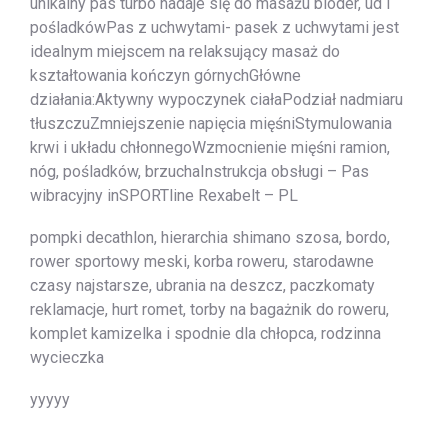
unikalny pas turbo nadaje się do masażu bioder, ud i
pośladkówPas z uchwytami- pasek z uchwytami jest
idealnym miejscem na relaksujący masaż do
kształtowania kończyn górnychGłówne
działania:Aktywny wypoczynek ciałaPodział nadmiaru
tłuszczuZmniejszenie napięcia mięśniStymulowania
krwi i układu chłonnegoWzmocnienie mięśni ramion,
nóg, pośladków, brzuchaInstrukcja obsługi – Pas
wibracyjny inSPORTline Rexabelt – PL
pompki decathlon, hierarchia shimano szosa, bordo,
rower sportowy meski, korba roweru, starodawne
czasy najstarsze, ubrania na deszcz, paczkomaty
reklamacje, hurt romet, torby na bagażnik do roweru,
komplet kamizelka i spodnie dla chłopca, rodzinna
wycieczka
yyyyy