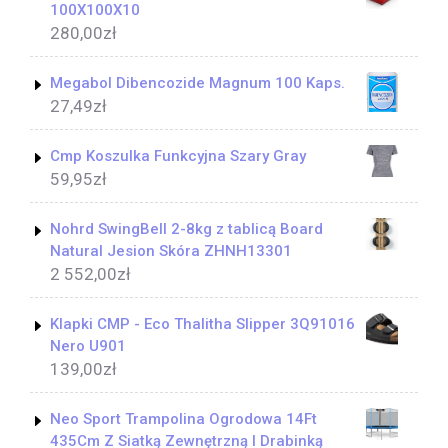
100X100X10
280,00
zł
Megabol Dibencozide Magnum 100 Kaps.
27,49
zł
Cmp Koszulka Funkcyjna Szary Gray
59,95
zł
Nohrd SwingBell 2-8kg z tablicą Board
Natural Jesion Skóra ZHNH13301
2 552,00
zł
Klapki CMP - Eco Thalitha Slipper 3Q91016
Nero U901
139,00
zł
Neo Sport Trampolina Ogrodowa 14Ft
435Cm Z Siatką Zewnętrzną I Drabinką