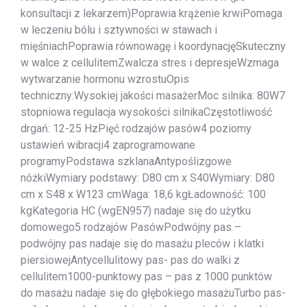
konsultacji z lekarzem)Poprawia krążenie krwiPomaga
w leczeniu bólu i sztywności w stawach i
mięśniachPoprawia równowagę i koordynacjęSkuteczny
w walce z cellulitemZwalcza stres i depresjeWzmaga
wytwarzanie hormonu wzrostuOpis
techniczny:Wysokiej jakości masażerMoc silnika: 80W7
stopniowa regulacja wysokości silnikaCzęstotliwość
drgań: 12-25 HzPięć rodzajów pasów4 poziomy
ustawień wibracji4 zaprogramowane
programyPodstawa szklanaAntypoślizgowe
nóżkiWymiary podstawy: D80 cm x S40Wymiary: D80
cm x S48 x W123 cmWaga: 18,6 kgŁadowność: 100
kgKategoria HC (wgEN957) nadaje się do użytku
domowego5 rodzajów PasówPodwójny pas –
podwójny pas nadaje się do masażu pleców i klatki
piersiowejAntycellulitowy pas- pas do walki z
cellulitem1000-punktowy pas – pas z 1000 punktów
do masażu nadaje się do głębokiego masażuTurbo pas-