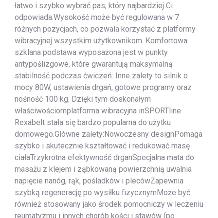
łatwo i szybko wybrać pas, który najbardziej Ci
odpowiada.Wysokość może być regulowana w 7
różnych pozycjach, co pozwala korzystać z platformy
wibracyjnej wszystkim użytkownikom. Komfortowa
szklana podstawa wyposażona jest w punkty
antypoślizgowe, które gwarantują maksymalną
stabilność podczas ćwiczeń. Inne zalety to silnik o
mocy 80W, ustawienia drgań, gotowe programy oraz
nośność 100 kg. Dzięki tym doskonałym
właściwościomplatforma wibracyjna inSPORTline
Rexabelt stała się bardzo popularna do użytku
domowego.Główne zalety:Nowoczesny designPomaga
szybko i skutecznie kształtować i redukować masę
ciałaTrzykrotna efektywność drganSpecjalna mata do
masażu z klejem i ząbkowaną powierzchnią uwalnia
napięcie nanóg, rąk, pośladków i plecówZapewnia
szybką regenerację po wysiłku fizycznymMoże być
również stosowany jako środek pomocniczy w leczeniu
reumatyzmu i innych chorób kości i stawów (po