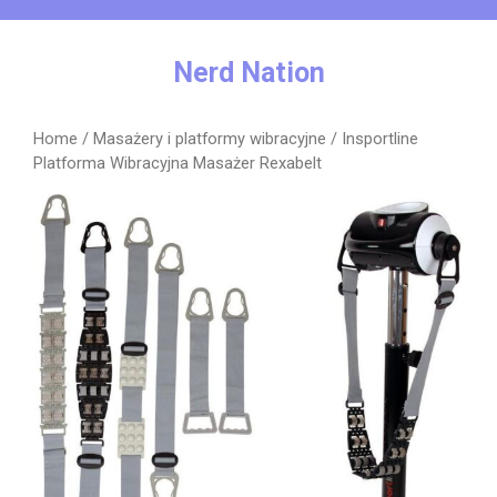
Skip
to
content
Nerd Nation
Home
/
Masażery i platformy wibracyjne
/ Insportline
Platforma Wibracyjna Masażer Rexabelt