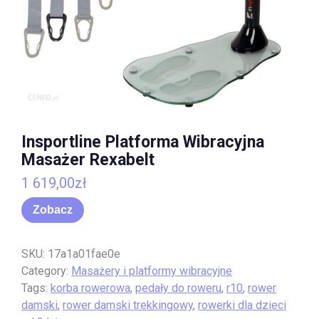
Insportline Platforma Wibracyjna
Masażer Rexabelt
1 619,00
zł
Zobacz
SKU:
17a1a01fae0e
Category:
Masażery i platformy wibracyjne
Tags:
korba rowerowa
,
pedały do roweru
,
r10
,
rower
damski
,
rower damski trekkingowy
,
rowerki dla dzieci