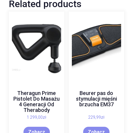
Related products
Theragun Prime
Beurer pas do
Pistolet Do Masażu
stymulacji mięśni
4 Generacji Od
brzucha EM37
Therabody
1 299,00
zł
229,99
zł
Zobacz
Zobacz