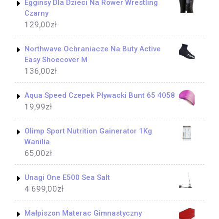
Egginsy Dla Dzieci Na Rower Wrestling
Czarny
129,00
zł
Northwave Ochraniacze Na Buty Active
Easy Shoecover M
136,00
zł
Aqua Speed Czepek Pływacki Bunt 65 4058
19,99
zł
Olimp Sport Nutrition Gainerator 1Kg
Wanilia
65,00
zł
Unagi One E500 Sea Salt
4 699,00
zł
Małpiszon Materac Gimnastyczny