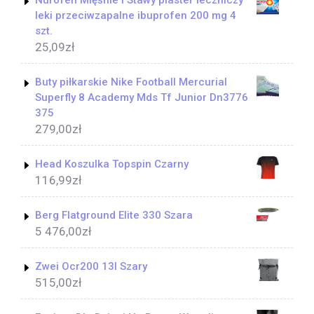
leki przeciwzapalne ibuprofen 200 mg 4
szt.
25,09
zł
Buty piłkarskie Nike Football Mercurial
Superfly 8 Academy Mds Tf Junior Dn3776
375
279,00
zł
Head Koszulka Topspin Czarny
116,99
zł
Berg Flatground Elite 330 Szara
5 476,00
zł
Zwei Ocr200 13l Szary
515,00
zł