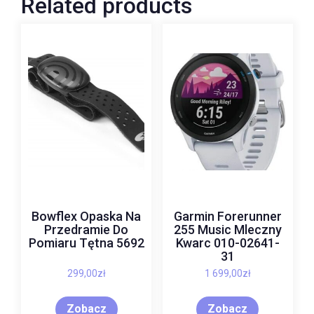
Related products
Bowflex Opaska Na
Garmin Forerunner
Przedramie Do
255 Music Mleczny
Pomiaru Tętna 5692
Kwarc 010-02641-
31
299,00
zł
1 699,00
zł
Zobacz
Zobacz