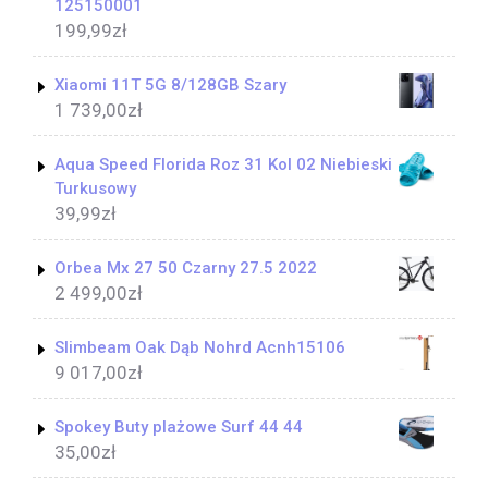
125150001
199,99
zł
Xiaomi 11T 5G 8/128GB Szary
1 739,00
zł
Aqua Speed Florida Roz 31 Kol 02 Niebieski
Turkusowy
39,99
zł
Orbea Mx 27 50 Czarny 27.5 2022
2 499,00
zł
Slimbeam Oak Dąb Nohrd Acnh15106
9 017,00
zł
Spokey Buty plażowe Surf 44 44
35,00
zł