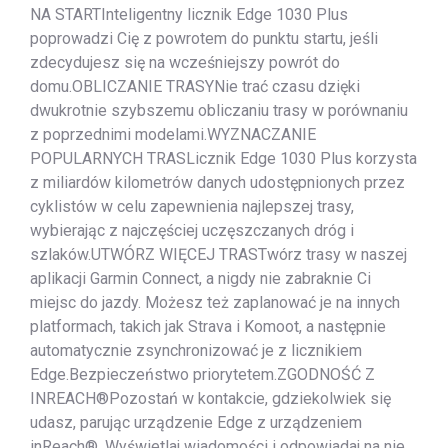
NA STARTInteligentny licznik Edge 1030 Plus
poprowadzi Cię z powrotem do punktu startu, jeśli
zdecydujesz się na wcześniejszy powrót do
domu.OBLICZANIE TRASYNie trać czasu dzięki
dwukrotnie szybszemu obliczaniu trasy w porównaniu
z poprzednimi modelami.WYZNACZANIE
POPULARNYCH TRASLicznik Edge 1030 Plus korzysta
z miliardów kilometrów danych udostępnionych przez
cyklistów w celu zapewnienia najlepszej trasy,
wybierając z najczęściej uczęszczanych dróg i
szlaków.UTWÓRZ WIĘCEJ TRASTwórz trasy w naszej
aplikacji Garmin Connect, a nigdy nie zabraknie Ci
miejsc do jazdy. Możesz też zaplanować je na innych
platformach, takich jak Strava i Komoot, a następnie
automatycznie zsynchronizować je z licznikiem
Edge.Bezpieczeństwo priorytetem.ZGODNOŚĆ Z
INREACH®Pozostań w kontakcie, gdziekolwiek się
udasz, parując urządzenie Edge z urządzeniem
inReach®. Wyświetlaj wiadomości i odpowiadaj na nie,