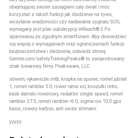
obejmującej swoim zasięgiem cały świat i móc
korzystać z takich funkcji jak śledzenie na żywo,
wysyłanie wiadomości czy nadawanie sygnału SOS,
wymagany jest plan subskrypcji inReach®.5 Po
sparowaniu ze zgodnym smartfonem. Aby dowiedzieć
się więcej o wymaganiach oraz ograniczeniach funkcji
bezpieczeństwa i śledzenia, odwiedź stronę
Garmin.com/safetyTrainingPeaks® to zarejestrowany
znak towarowy firmy Peaksware, LLC.
streem, rękawiczki mtb, kropka na oponie, romet jubilat
1, romet rambler 5.0, rower rama xxl, koszulki retro,
kask damski rowerowy, reduktor single speed, romet
rambler 27.5, romet rambler r6 0, sigma rox 10.0 gps
basic, rowery karbon, anti seize shimano
yyyyy