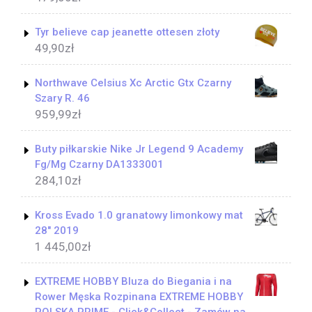
Tyr believe cap jeanette ottesen złoty
49,90
zł
Northwave Celsius Xc Arctic Gtx Czarny
Szary R. 46
959,99
zł
Buty piłkarskie Nike Jr Legend 9 Academy
Fg/Mg Czarny DA1333001
284,10
zł
Kross Evado 1.0 granatowy limonkowy mat
28" 2019
1 445,00
zł
EXTREME HOBBY Bluza do Biegania i na
Rower Męska Rozpinana EXTREME HOBBY