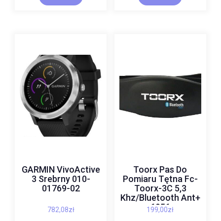
GARMIN VivoActive
Toorx Pas Do
3 Srebrny 010-
Pomiaru Tętna Fc-
01769-02
Toorx-3C 5,3
Khz/Bluetooth Ant+
6056
782,08
zł
199,00
zł