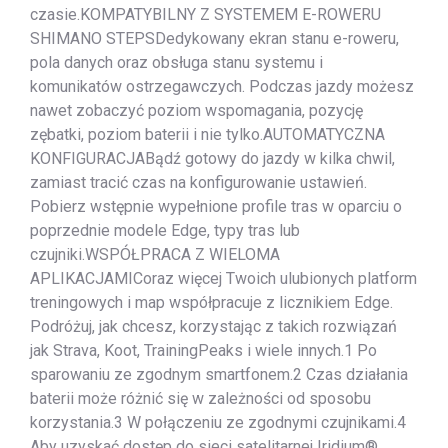
czasie.KOMPATYBILNY Z SYSTEMEM E-ROWERU
SHIMANO STEPSDedykowany ekran stanu e-roweru,
pola danych oraz obsługa stanu systemu i
komunikatów ostrzegawczych. Podczas jazdy możesz
nawet zobaczyć poziom wspomagania, pozycję
zębatki, poziom baterii i nie tylko.AUTOMATYCZNA
KONFIGURACJABądź gotowy do jazdy w kilka chwil,
zamiast tracić czas na konfigurowanie ustawień.
Pobierz wstępnie wypełnione profile tras w oparciu o
poprzednie modele Edge, typy tras lub
czujniki.WSPÓŁPRACA Z WIELOMA
APLIKACJAMICoraz więcej Twoich ulubionych platform
treningowych i map współpracuje z licznikiem Edge.
Podróżuj, jak chcesz, korzystając z takich rozwiązań
jak Strava, Koot, TrainingPeaks i wiele innych.1 Po
sparowaniu ze zgodnym smartfonem.2 Czas działania
baterii może różnić się w zależności od sposobu
korzystania.3 W połączeniu ze zgodnymi czujnikami.4
Aby uzyskać dostęp do sieci satelitarnej Iridium®