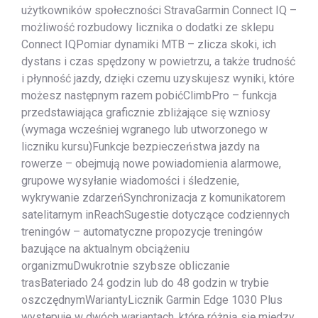
użytkowników społeczności StravaGarmin Connect IQ –
możliwość rozbudowy licznika o dodatki ze sklepu
Connect IQPomiar dynamiki MTB – zlicza skoki, ich
dystans i czas spędzony w powietrzu, a także trudność
i płynność jazdy, dzięki czemu uzyskujesz wyniki, które
możesz następnym razem pobićClimbPro – funkcja
przedstawiająca graficznie zbliżające się wzniosy
(wymaga wcześniej wgranego lub utworzonego w
liczniku kursu)Funkcje bezpieczeństwa jazdy na
rowerze – obejmują nowe powiadomienia alarmowe,
grupowe wysyłanie wiadomości i śledzenie,
wykrywanie zdarzeńSynchronizacja z komunikatorem
satelitarnym inReachSugestie dotyczące codziennych
treningów – automatyczne propozycje treningów
bazujące na aktualnym obciążeniu
organizmuDwukrotnie szybsze obliczanie
trasBateriado 24 godzin lub do 48 godzin w trybie
oszczędnymWariantyLicznik Garmin Edge 1030 Plus
występuje w dwóch wariantach, które różnią się między