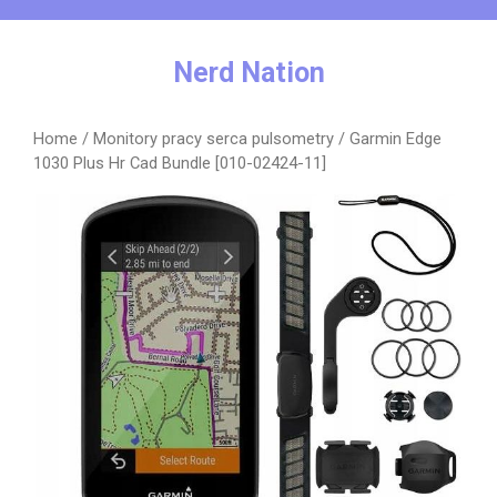
Skip
to
content
Nerd Nation
Home
/
Monitory pracy serca pulsometry
/ Garmin Edge
1030 Plus Hr Cad Bundle [010-02424-11]