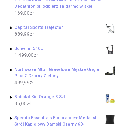
POLSKA PRIME - Click&Collect - Zamów na
Decathlon.pl, odbierz za darmo w skle
169,00
zł
Capital Sports Trajector
889,99
zł
Schwinn 510U
1 499,00
zł
Northwave Mtb I Gravelowe Męskie Origin
Plus 2 Czarny Zielony
499,99
zł
Babolat Kid Orange 3 Szt
35,00
zł
Speedo Essentials Endurance+ Medalist
Strój Kąpielowy Damski Czarny 68-