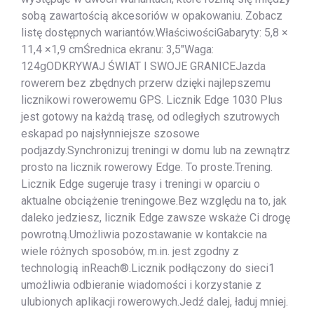
sobą zawartością akcesoriów w opakowaniu. Zobacz
listę dostępnych wariantów.WłaściwościGabaryty: 5,8 ×
11,4 ×1,9 cmŚrednica ekranu: 3,5″Waga:
124gODKRYWAJ ŚWIAT I SWOJE GRANICEJazda
rowerem bez zbędnych przerw dzięki najlepszemu
licznikowi rowerowemu GPS. Licznik Edge 1030 Plus
jest gotowy na każdą trasę, od odległych szutrowych
eskapad po najsłynniejsze szosowe
podjazdy.Synchronizuj treningi w domu lub na zewnątrz
prosto na licznik rowerowy Edge. To proste.Trening.
Licznik Edge sugeruje trasy i treningi w oparciu o
aktualne obciążenie treningowe.Bez względu na to, jak
daleko jedziesz, licznik Edge zawsze wskaże Ci drogę
powrotną.Umożliwia pozostawanie w kontakcie na
wiele różnych sposobów, m.in. jest zgodny z
technologią inReach®.Licznik podłączony do sieci1
umożliwia odbieranie wiadomości i korzystanie z
ulubionych aplikacji rowerowych.Jedź dalej, ładuj mniej.