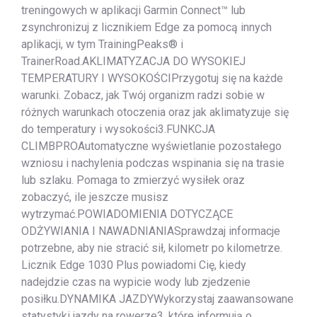
treningowych w aplikacji Garmin Connect™ lub
zsynchronizuj z licznikiem Edge za pomocą innych
aplikacji, w tym TrainingPeaks® i
TrainerRoad.AKLIMATYZACJA DO WYSOKIEJ
TEMPERATURY I WYSOKOŚCIPrzygotuj się na każde
warunki. Zobacz, jak Twój organizm radzi sobie w
różnych warunkach otoczenia oraz jak aklimatyzuje się
do temperatury i wysokości3.FUNKCJA
CLIMBPROAutomatyczne wyświetlanie pozostałego
wzniosu i nachylenia podczas wspinania się na trasie
lub szlaku. Pomaga to zmierzyć wysiłek oraz
zobaczyć, ile jeszcze musisz
wytrzymać.POWIADOMIENIA DOTYCZĄCE
ODŻYWIANIA I NAWADNIANIASprawdzaj informacje
potrzebne, aby nie stracić sił, kilometr po kilometrze.
Licznik Edge 1030 Plus powiadomi Cię, kiedy
nadejdzie czas na wypicie wody lub zjedzenie
posiłku.DYNAMIKA JAZDYWykorzystaj zaawansowane
statystyki jazdy na rowerze3, które informują o