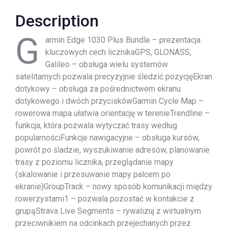
Description
G
armin Edge 1030 Plus Bundle – prezentacja
kluczowych cech licznikaGPS, GLONASS,
Galileo – obsługa wielu systemów
satelitarnych pozwala precyzyjnie śledzić pozycjęEkran
dotykowy – obsługa za pośrednictwem ekranu
dotykowego i dwóch przyciskówGarmin Cycle Map –
rowerowa mapa ułatwia orientację w terenieTrendline –
funkcja, która pozwala wytyczać trasy według
popularnościFunkcje nawigacyjne – obsługa kursów,
powrót po śladzie, wyszukiwanie adresów, planowanie
trasy z poziomu licznika, przeglądanie mapy
(skalowanie i przesuwanie mapy palcem po
ekranie)GroupTrack – nowy sposób komunikacji między
rowerzystami1 – pozwala pozostać w kontakcie z
grupąStrava Live Segments – rywalizuj z wirtualnym
przeciwnikiem na odcinkach przejechanych przez