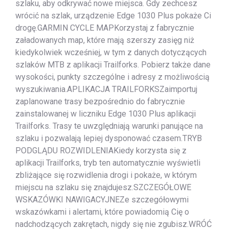
szlaku, aby odkrywać nowe miejsca. Gdy zechcesz
wrócić na szlak, urządzenie Edge 1030 Plus pokaże Ci
drogę.GARMIN CYCLE MAPKorzystaj z fabrycznie
załadowanych map, które mają szerszy zasięg niż
kiedykolwiek wcześniej, w tym z danych dotyczących
szlaków MTB z aplikacji Trailforks. Pobierz także dane
wysokości, punkty szczególne i adresy z możliwością
wyszukiwania.APLIKACJA TRAILFORKSZaimportuj
zaplanowane trasy bezpośrednio do fabrycznie
zainstalowanej w liczniku Edge 1030 Plus aplikacji
Trailforks. Trasy te uwzględniają warunki panujące na
szlaku i pozwalają lepiej dysponować czasem.TRYB
PODGLĄDU ROZWIDLENIAKiedy korzysta się z
aplikacji Trailforks, tryb ten automatycznie wyświetli
zbliżające się rozwidlenia drogi i pokaże, w którym
miejscu na szlaku się znajdujesz.SZCZEGÓŁOWE
WSKAZÓWKI NAWIGACYJNEZe szczegółowymi
wskazówkami i alertami, które powiadomią Cię o
nadchodzących zakrętach, nigdy się nie zgubisz.WRÓĆ