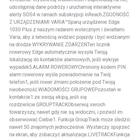
udostępniaj dane podróży i uruchamiaj interaktywne
alerty SOS4 w ramach subskrypcji inReach.ZGODNOŚĆ
Z URZĄDZENIAMI VARIA™Sparuj urządzenie Edge
1030 Plus z naszym radarem wstecznym i światłami
Varia, aby z łatwością widzieć pojazdy i być widzianym
na drodze.WYKRYWANIE ZDARZEŃTen licznik
rowerowy Edge automatycznie wysyła Twoją
lokalizację do kontaktów alarmowych, jeśli wykryje
wypadek5.ALARM ROWEROWYChroniony kodem PIN
alarm rowerowy wyśle powiadomienie na Twój
telefon1, jeśli rower zmieni położenie pod Twoją
nieobecność.WIADOMOŚCI GRUPOWEPozostań w
kontakcie1 ze swoją ekipą, jeśli się
rozdzielicie.GROUPTRACKObserwuj swoich
towarzyszy, nawet gdy nie są widoczni, i pozwól im
obserwować Ciebie1. Funkcja GroupTrack może śledzić
nawet 50 znajomych jednocześnie. Wystarczy spojrzeć
na ekran, aby zobaczyć aktualizacje.LIVETRACKFunkcja