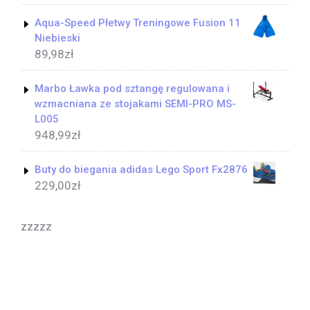
Aqua-Speed Płetwy Treningowe Fusion 11
Niebieski
89,98
zł
Marbo Ławka pod sztangę regulowana i
wzmacniana ze stojakami SEMI-PRO MS-
L005
948,99
zł
Buty do biegania adidas Lego Sport Fx2876
229,00
zł
zzzzz