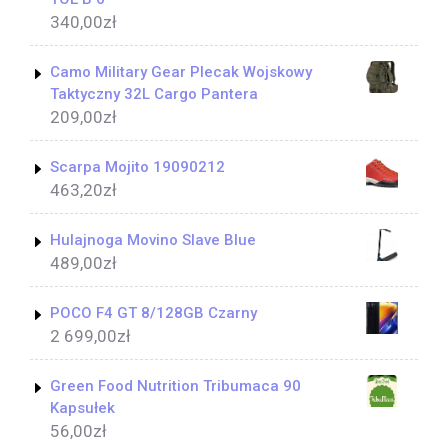
340,00
zł
Camo Military Gear Plecak Wojskowy
Taktyczny 32L Cargo Pantera
209,00
zł
Scarpa Mojito 19090212
463,20
zł
Hulajnoga Movino Slave Blue
489,00
zł
POCO F4 GT 8/128GB Czarny
2 699,00
zł
Green Food Nutrition Tribumaca 90
Kapsułek
56,00
zł