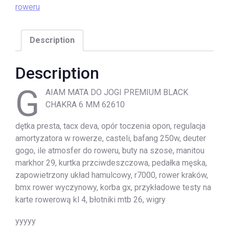
roweru
Description
Description
G
AIAM MATA DO JOGI PREMIUM BLACK
CHAKRA 6 MM 62610
dętka presta, tacx deva, opór toczenia opon, regulacja
amortyzatora w rowerze, casteli, bafang 250w, deuter
gogo, ile atmosfer do roweru, buty na szose, manitou
markhor 29, kurtka przciwdeszczowa, pedałka męska,
zapowietrzony układ hamulcowy, r7000, rower kraków,
bmx rower wyczynowy, korba gx, przykładowe testy na
karte rowerową kl 4, błotniki mtb 26, wigry
yyyyy