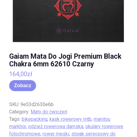
Gaiam Mata Do Jogi Premium Black
Chakra 6mm 62610 Czarny
164,00
zł
Zobacz
SKU:
9e53d2630e6b
Category:
Maty do ćwiczeń
Tags:
bikepacking
,
kask rowerowy mtb
,
manitou
markhor
,
odzież rowerowa damska
,
okulary rowerowe
fotochromowe
,
rower meski
,
stojak serwisowy do