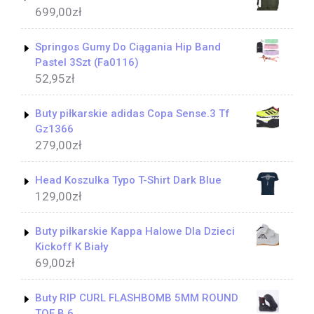
699,00
zł
Springos Gumy Do Ciągania Hip Band
Pastel 3Szt (Fa0116)
52,95
zł
Buty piłkarskie adidas Copa Sense.3 Tf
Gz1366
279,00
zł
Head Koszulka Typo T-Shirt Dark Blue
129,00
zł
Buty piłkarskie Kappa Halowe Dla Dzieci
Kickoff K Biały
69,00
zł
Buty RIP CURL FLASHBOMB 5MM ROUND
TOE B 6