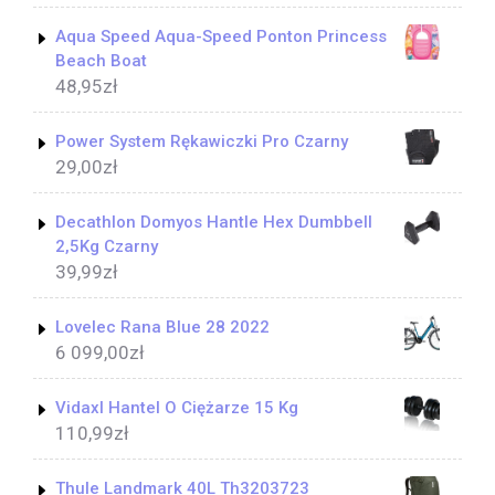
Aqua Speed Aqua-Speed Ponton Princess
Beach Boat
48,95
zł
Power System Rękawiczki Pro Czarny
29,00
zł
Decathlon Domyos Hantle Hex Dumbbell
2,5Kg Czarny
39,99
zł
Lovelec Rana Blue 28 2022
6 099,00
zł
Vidaxl Hantel O Ciężarze 15 Kg
110,99
zł
Thule Landmark 40L Th3203723