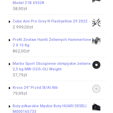
Model 21B 69328
38,90
zł
Cube Aim Pro Grey N Flashyellow 29 2022
2 999,00
zł
Profit Zestaw Hantli Żeliwnych Hammertone
2 X 15 Kg
862,00
zł
Marbo Sport Obciążenie olimpijskie żeliwne
2,5 kg MW-O2i5-OLI Weight
37,79
zł
Kross 24" Przód St/Al Atb
79,99
zł
Buty piłkarskie Męskie Buty HUARI DESELI
M000165733