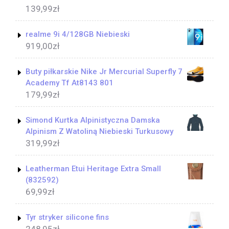
139,99
zł
realme 9i 4/128GB Niebieski
919,00
zł
Buty piłkarskie Nike Jr Mercurial Superfly 7
Academy Tf At8143 801
179,99
zł
Simond Kurtka Alpinistyczna Damska
Alpinism Z Watoliną Niebieski Turkusowy
319,99
zł
Leatherman Etui Heritage Extra Small
(832592)
69,99
zł
Tyr stryker silicone fins