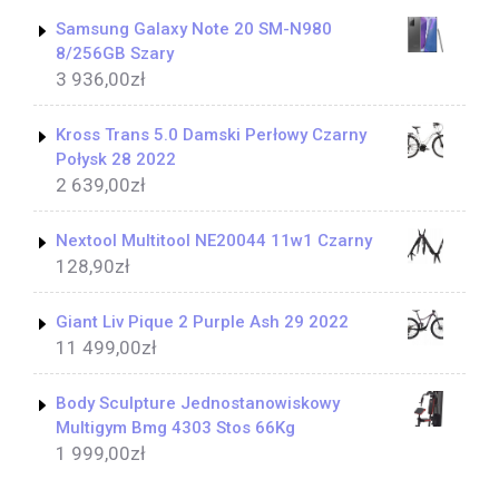
Samsung Galaxy Note 20 SM-N980
8/256GB Szary
3 936,00
zł
Kross Trans 5.0 Damski Perłowy Czarny
Połysk 28 2022
2 639,00
zł
Nextool Multitool NE20044 11w1 Czarny
128,90
zł
Giant Liv Pique 2 Purple Ash 29 2022
11 499,00
zł
Body Sculpture Jednostanowiskowy
Multigym Bmg 4303 Stos 66Kg
1 999,00
zł