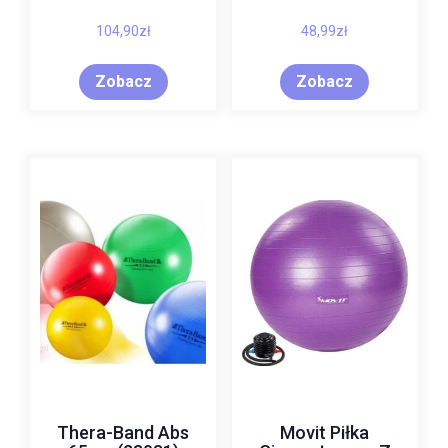
104,90
zł
48,99
zł
Zobacz
Zobacz
Thera-Band Abs
Movit Piłka