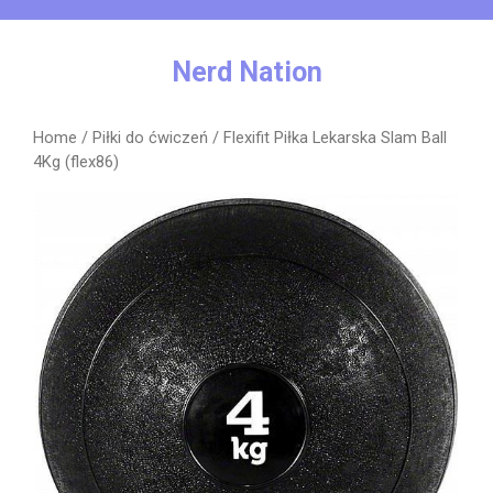
Skip
to
content
Nerd Nation
Home
/
Piłki do ćwiczeń
/ Flexifit Piłka Lekarska Slam Ball
4Kg (flex86)