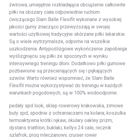
żwirowa, umiejętnie rozkładająca obciążenie całkowite
piłki na obszary ciała odpowiednie ruchom
ćwiczącego.Slam Balle Flexifit wykonane z wysokiej
jakości gumy znacząco przewyższają w swojej
wartości użytkowej tradycyjne skórzane piłki lekarskie.
Są o wiele wytrzymalsze, odporne na wszelkie
uszkodzenia. Antypoślizgowe wykończenie zapobiega
wyślizgnięciu się piłki ze spoconych w wyniku
intensywnego treningu dłoni. Dodatkowo piłki gumowe
pozbawione są przecierających się i pękających
szwów. Warto również wspomnieć, że Slam Balle
Flexifit można wykorzystywać do treningu w każdych
warunkach pogodowych, są w 100% wodoodporne.
pedały spd look, sklep rowerowy krakowska, zimowe
buty spd, spodnie z ochraniaczami na kolana, koszulka
termoaktywna krótki rękaw, okulary oakley prizm,
dystans triathlon, bukłaki, kellys 24 cale, recznik
szlafrok, prog mleczanowy, cruiser rower