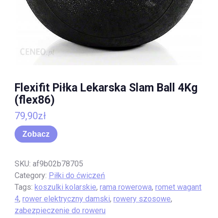
Flexifit Piłka Lekarska Slam Ball 4Kg
(flex86)
79,90
zł
Zobacz
SKU:
af9b02b78705
Category:
Piłki do ćwiczeń
Tags:
koszulki kolarskie
,
rama rowerowa
,
romet wagant
4
,
rower elektryczny damski
,
rowery szosowe
,
zabezpieczenie do roweru