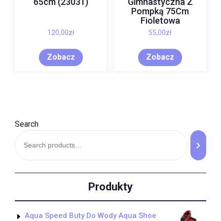
65cm (23031)
Gimnastyczna Z
Pompką 75Cm
Fioletowa
120,00
zł
55,00
zł
Zobacz
Zobacz
Search
Produkty
Aqua Speed Buty Do Wody Aqua Shoe