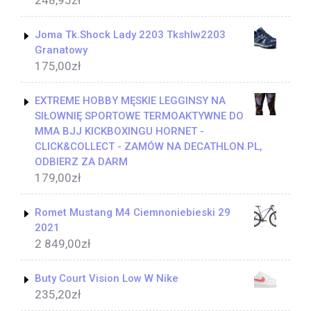
248,95
zł
Joma Tk.Shock Lady 2203 Tkshlw2203
Granatowy
175,00
zł
EXTREME HOBBY MĘSKIE LEGGINSY NA
SIŁOWNIĘ SPORTOWE TERMOAKTYWNE DO
MMA BJJ KICKBOXINGU HORNET -
CLICK&COLLECT - ZAMÓW NA DECATHLON.PL,
ODBIERZ ZA DARM
179,00
zł
Romet Mustang M4 Ciemnoniebieski 29
2021
2 849,00
zł
Buty Court Vision Low W Nike
235,20
zł