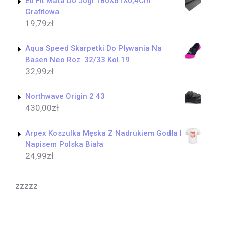
Eb Fit Mata Do Jogi 180X61X0,4Cm
Grafitowa
19,79
zł
Aqua Speed Skarpetki Do Pływania Na
Basen Neo Roz. 32/33 Kol.19
32,99
zł
Northwave Origin 2 43
430,00
zł
Arpex Koszulka Męska Z Nadrukiem Godła I
Napisem Polska Biała
24,99
zł
zzzzz