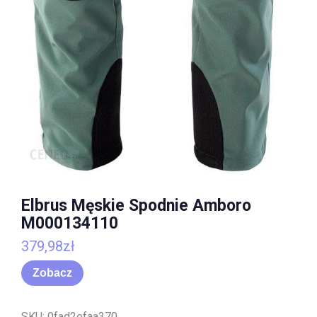
Elbrus Męskie Spodnie Amboro
M000134110
379,98
zł
Zobacz
SKU:
0fad2efaa370