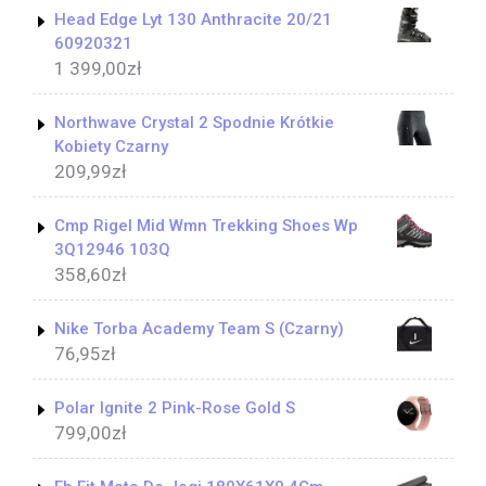
Head Edge Lyt 130 Anthracite 20/21
60920321
1 399,00
zł
Northwave Crystal 2 Spodnie Krótkie
Kobiety Czarny
209,99
zł
Cmp Rigel Mid Wmn Trekking Shoes Wp
3Q12946 103Q
358,60
zł
Nike Torba Academy Team S (Czarny)
76,95
zł
Polar Ignite 2 Pink-Rose Gold S
799,00
zł