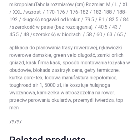
mikropolaruTabela rozmiarów (cm):Rozmiar: M / L / XL
/ XXL /wzrost: / 170-176 / 176-182 / 182-188 / 188-
192 / długość nogawki od kroku: / 79.5 / 81 / 82.5 / 84
/szerokość w pasie (bez rozciągania): / 40.5 / 43 /
45.5 / 48 /szerokość w biodrach: / 58 / 60 / 63 / 65 /
aplikacja do planowania trasy rowerowej, rękawiczki
rowerowe damskie, green velo długość, zamki orlich
gniazd, kask firma kask, sposób montowania łożyska w
obudowie, blokada zastrzyk cena, getry termiczne,
kurtka gore-tex, lodowa manufaktura niepołomice,
toughroad slr 1, 5000 zł, ile kosztuje hulajnoga
wyczynowa, kamizelka wiatroszczelna na rower,
przeciw parowaniu okularów, przemyśl twierdza, top
men
yyyyy
Related products