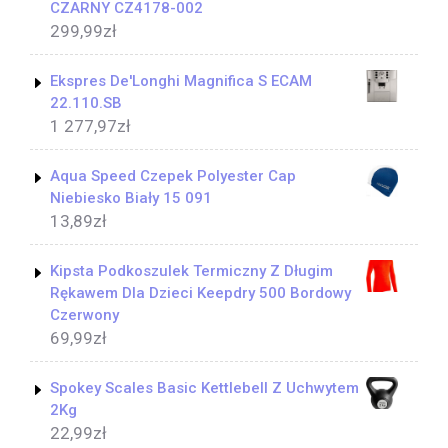
CZARNY CZ4178-002
299,99
zł
Ekspres De'Longhi Magnifica S ECAM
22.110.SB
1 277,97
zł
Aqua Speed Czepek Polyester Cap
Niebiesko Biały 15 091
13,89
zł
Kipsta Podkoszulek Termiczny Z Długim
Rękawem Dla Dzieci Keepdry 500 Bordowy
Czerwony
69,99
zł
Spokey Scales Basic Kettlebell Z Uchwytem
2Kg
22,99
zł