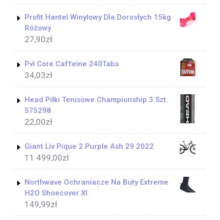
Profit Hantel Winylowy Dla Dorosłych 15kg
Różowy
27,90
zł
Pvl Core Caffeine 240Tabs
34,03
zł
Head Piłki Tenisowe Championship 3 Szt.
575298
22,00
zł
Giant Liv Pique 2 Purple Ash 29 2022
11 499,00
zł
Northwave Ochraniacze Na Buty Extreme
H2O Shoecover Xl
149,99
zł