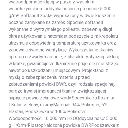
wiatroodporność idącą w parze z wysokim
współczynnikiem oddychalności na poziomie 5 000
g/m². Softshell został wyposażony w dwie kieszenie
boczne zamykane na zamek. Spodnie softshell
wykonane z wytrzymałego poliestru zapewnią długi
okres użytkowania, natomiast podszycie z mikropolaru
utrzymuje odpowiednią temperaturę użytkownika oraz
zapewnia świetną wentylację. Wykorzystanie tkaniny
rip stop o zwartym splocie, z charakterystyczną fakturą
w kratkę, gwarantuje że tkanina nie pruje się i nie strzępi
nawet po uszkodzeniu miejscowym. Projektanci z
myślą o zabezpieczeniu materiału przed
zabrudzeniami powłoki DWR, czyli rodzaju specjalnej,
bardzo trwałej impregnacji tkaniny, zwiększającej
napięcie powierzchniowe wody.Specyfikacja:Rozmiar:
LKolor: zielony, czarnyMateriał: 94% Poliester, 6%
Elastan, Podszewka w 100% Poliester
Wodoodporność: 10 000 mm H2OOddychalność: 5 000
g H²O/m²RipstopNałożona powłoka DWRPodszewka z