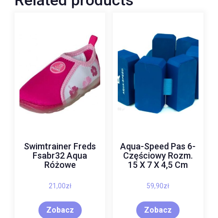
Swimtrainer Freds
Aqua-Speed Pas 6-
Fsabr32 Aqua
Częściowy Rozm.
Różowe
15 X 7 X 4,5 Cm
21,00
zł
59,90
zł
Zobacz
Zobacz