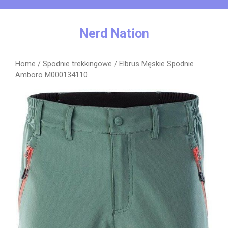
Skip
to
content
Nerd Nation
Home
/
Spodnie trekkingowe
/ Elbrus Męskie Spodnie
Amboro M000134110