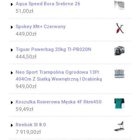
Aqua Speed Bora Srebrne 26
51,00
zł
Spokey Xfit+ Czerwony
449,00
zł
Tiguar Powerbag 20kg TI-PB020N
444,50
zł
Neo Sport Trampolina Ogrodowa 13Ft
404Cm Z Siatką Wewnętrzną I Drabinką
949,00
zł
Koszulka Rowerowa Męska 4F Rkm450
59,49
zł
Reebok Sl 8.0
7 919,00
zł