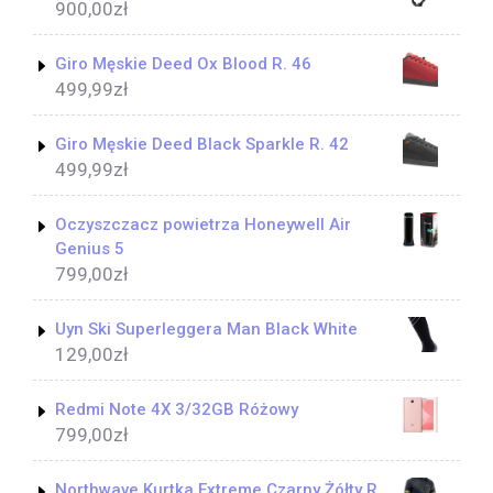
900,00
zł
Giro Męskie Deed Ox Blood R. 46
499,99
zł
Giro Męskie Deed Black Sparkle R. 42
499,99
zł
Oczyszczacz powietrza Honeywell Air
Genius 5
799,00
zł
Uyn Ski Superleggera Man Black White
129,00
zł
Redmi Note 4X 3/32GB Różowy
799,00
zł
Northwave Kurtka Extreme Czarny Żółty R.