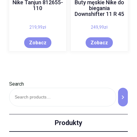
Nike Tanjun 812655-
Buty męskie Nike do
110
biegania
Downshifter 11 R 45
219,99
zł
249,99
zł
Zobacz
Zobacz
Search
Produkty