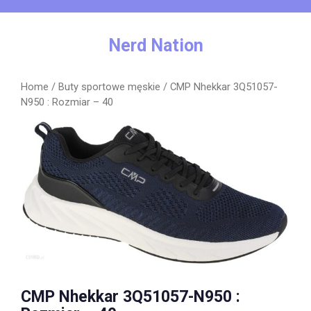
Skip
to
content
Nerd Nation
Home
/
Buty sportowe męskie
/ CMP Nhekkar 3Q51057-
N950 : Rozmiar – 40
CMP Nhekkar 3Q51057-N950 :