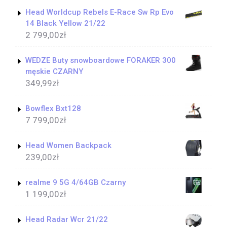
Head Worldcup Rebels E-Race Sw Rp Evo
14 Black Yellow 21/22
2 799,00
zł
WEDZE Buty snowboardowe FORAKER 300
męskie CZARNY
349,99
zł
Bowflex Bxt128
7 799,00
zł
Head Women Backpack
239,00
zł
realme 9 5G 4/64GB Czarny
1 199,00
zł
Head Radar Wcr 21/22