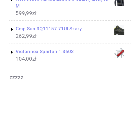
M
599,99
zł
Cmp Sun 3Q11157 71Ul Szary
262,99
zł
Victorinox Spartan 1.3603
104,00
zł
zzzzz