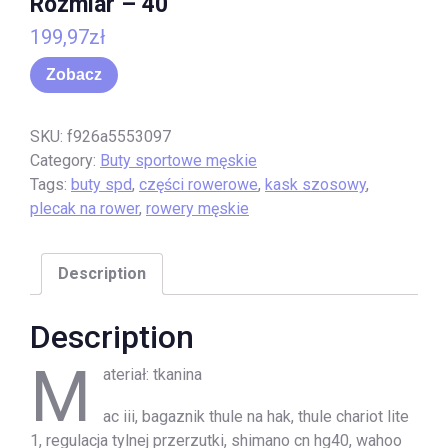
Rozmiar – 40
199,97
zł
Zobacz
SKU:
f926a5553097
Category:
Buty sportowe męskie
Tags:
buty spd
,
części rowerowe
,
kask szosowy
,
plecak na rower
,
rowery męskie
Description
Description
M
ateriał: tkanina
ac iii, bagaznik thule na hak, thule chariot lite
1, regulacja tylnej przerzutki, shimano cn hg40, wahoo