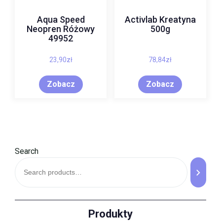
Aqua Speed
Activlab Kreatyna
Neopren Różowy
500g
49952
23,90
zł
78,84
zł
Zobacz
Zobacz
Search
Produkty