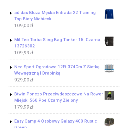
adidas Bluza Męska Entrada 22 Training
Top Biały Niebieski
109,00
zł
Mil Tec Torba Sling Bag Tanker 15l Czarna
13726302
109,99
zł
Neo Sport Ogrodowa 12Ft 374Cm Z Siatką
Wewnętrzną I Drabinką
929,00
zł
Btwin Ponczo Przeciwdeszczowe Na Rower
Miejski 560 Ppe Czarny Zielony
179,99
zł
Easy Camp 4 Osobowy Galaxy 400 Rustic
Green