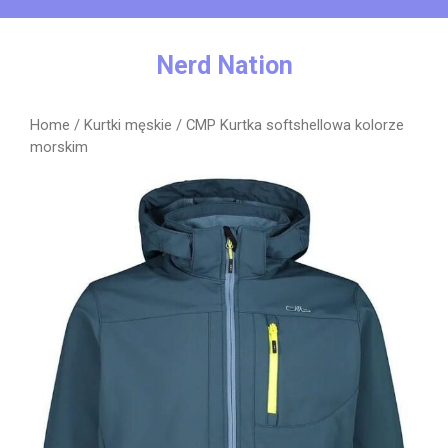
Skip
to
content
Nerd Nation
Home
/
Kurtki męskie
/ CMP Kurtka softshellowa kolorze
morskim