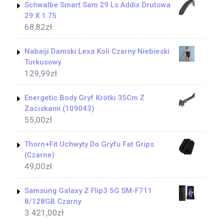
Schwalbe Smart Sam 29 Ls Addix Drutowa
29 X 1.75
68,82
zł
Nabaiji Damski Lexa Koli Czarny Niebieski
Turkusowy
129,99
zł
Energetic Body Gryf Krótki 35Cm Z
Zaciskami (109043)
55,00
zł
Thorn+Fit Uchwyty Do Gryfu Fat Grips
(Czarne)
49,00
zł
Samsung Galaxy Z Flip3 5G SM-F711
8/128GB Czarny
3 421,00
zł