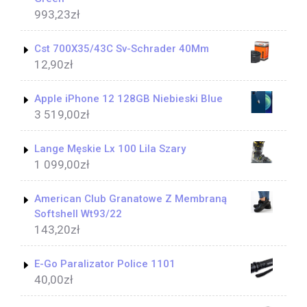
993,23
zł
Cst 700X35/43C Sv-Schrader 40Mm
12,90
zł
Apple iPhone 12 128GB Niebieski Blue
3 519,00
zł
Lange Męskie Lx 100 Lila Szary
1 099,00
zł
American Club Granatowe Z Membraną
Softshell Wt93/22
143,20
zł
E-Go Paralizator Police 1101
40,00
zł