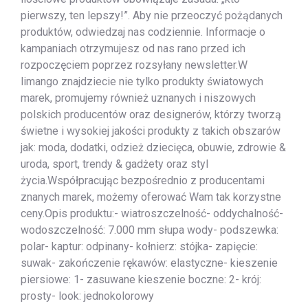
pierwszy, ten lepszy!”. Aby nie przeoczyć pożądanych
produktów, odwiedzaj nas codziennie. Informacje o
kampaniach otrzymujesz od nas rano przed ich
rozpoczęciem poprzez rozsyłany newsletter.W
limango znajdziecie nie tylko produkty światowych
marek, promujemy również uznanych i niszowych
polskich producentów oraz designerów, którzy tworzą
świetne i wysokiej jakości produkty z takich obszarów
jak: moda, dodatki, odzież dziecięca, obuwie, zdrowie &
uroda, sport, trendy & gadżety oraz styl
życia.Współpracując bezpośrednio z producentami
znanych marek, możemy oferować Wam tak korzystne
ceny.Opis produktu:- wiatroszczelność- oddychalność-
wodoszczelność: 7.000 mm słupa wody- podszewka:
polar- kaptur: odpinany- kołnierz: stójka- zapięcie:
suwak- zakończenie rękawów: elastyczne- kieszenie
piersiowe: 1- zasuwane kieszenie boczne: 2- krój:
prosty- look: jednokolorowy