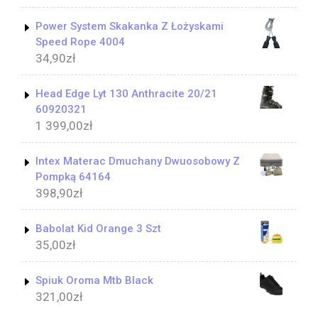
Power System Skakanka Z Łożyskami
Speed Rope 4004
34,90
zł
Head Edge Lyt 130 Anthracite 20/21
60920321
1 399,00
zł
Intex Materac Dmuchany Dwuosobowy Z
Pompką 64164
398,90
zł
Babolat Kid Orange 3 Szt
35,00
zł
Spiuk Oroma Mtb Black
321,00
zł