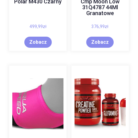
Polar M430 Czarny
Cmp Moon Low
31Q4787 44Ml
Granatowe
499,99
zł
376,99
zł
Zobacz
Zobacz