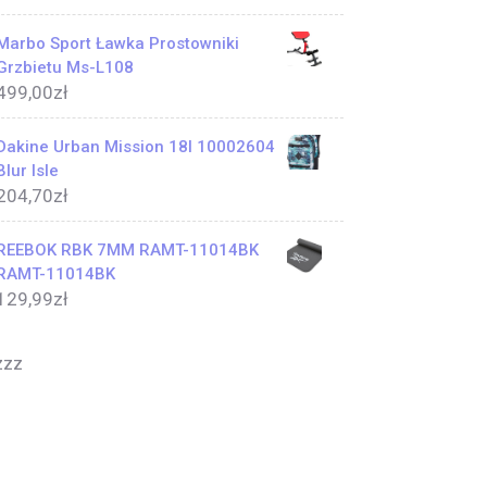
Marbo Sport Ławka Prostowniki
Grzbietu Ms-L108
499,00
zł
Dakine Urban Mission 18l 10002604
Blur Isle
204,70
zł
REEBOK RBK 7MM RAMT-11014BK
RAMT-11014BK
129,99
zł
zzz