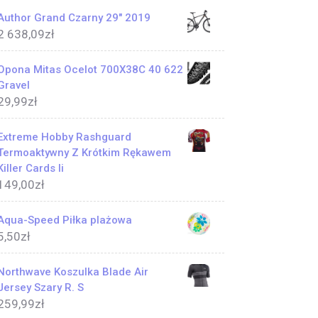
Author Grand Czarny 29" 2019
2 638,09
zł
Opona Mitas Ocelot 700X38C 40 622
Gravel
29,99
zł
Extreme Hobby Rashguard
Termoaktywny Z Krótkim Rękawem
Killer Cards Ii
149,00
zł
Aqua-Speed Piłka plażowa
5,50
zł
Northwave Koszulka Blade Air
Jersey Szary R. S
259,99
zł