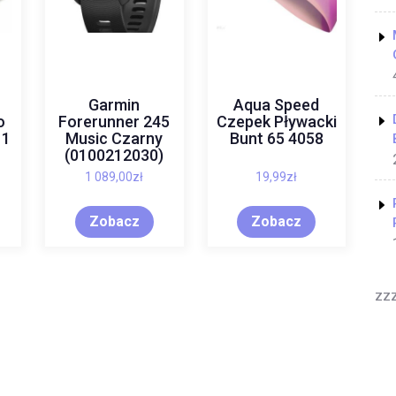
Garmin
Aqua Speed
o
Forerunner 245
Czepek Pływacki
11
Music Czarny
Bunt 65 4058
(0100212030)
1 089,00
zł
19,99
zł
Zobacz
Zobacz
zz