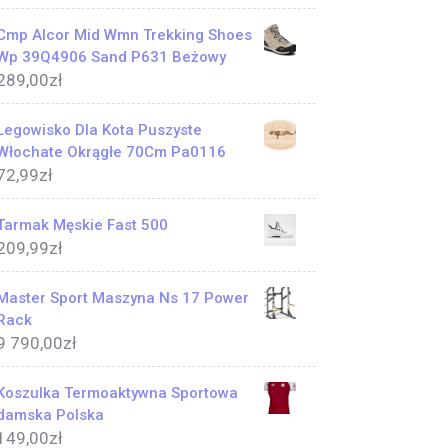
Cmp Alcor Mid Wmn Trekking Shoes
Wp 39Q4906 Sand P631 Beżowy
289,00
zł
Legowisko Dla Kota Puszyste
Włochate Okrągłe 70Cm Pa0116
72,99
zł
Tarmak Męskie Fast 500
209,99
zł
Master Sport Maszyna Ns 17 Power
Rack
9 790,00
zł
Koszulka Termoaktywna Sportowa
damska Polska
149,00
zł