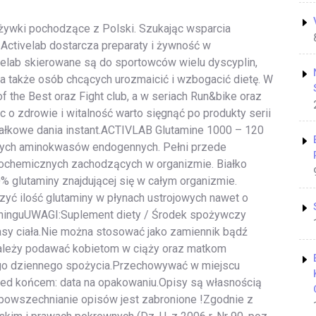
żywki pochodzące z Polski. Szukając wsparcia
Activelab dostarcza preparaty i żywność w
velab skierowane są do sportowców wielu dyscyplin,
a także osób chcących urozmaicić i wzbogacić dietę. W
of the Best oraz Fight club, a w seriach Run&bike oraz
 o zdrowie i witalność warto sięgnąć po produkty serii
ałkowe dania instant.ACTIVLAB Glutamine 1000 – 120
szych aminokwasów endogennych. Pełni przede
iochemicznych zachodzących w organizmie. Białko
% glutaminy znajdującej się w całym organizmie.
yć ilość glutaminy w płynach ustrojowych nawet o
eninguUWAGI:Suplement diety / Środek spożywczy
masy ciała.Nie można stosować jako zamiennik bądź
 należy podawać kobietom w ciąży oraz matkom
ego dziennego spożycia.Przechowywać w miejscu
rzed końcem: data na opakowaniu.Opisy są własnością
powszechnianie opisów jest zabronione !Zgodnie z