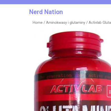
Skip
to
Nerd Nation
content
Home
/
Aminokwasy i glutaminy
/ Activlab Glut