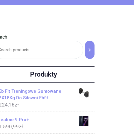
rch
Produkty
Eb Fit Treningowe Gumowane
2X18Kg Do Siłowni Ebfit
224,16
zł
realme 9 Pro+
1 590,99
zł