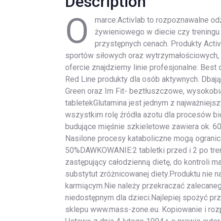
Description
O
marce:Activlab to rozpoznawalne od
żywieniowego w diecie czy treningu 
przystępnych cenach. Produkty Acti
sportów siłowych oraz wytrzymałościowych, 
ofercie znajdziemy linie profesjonalne: Best 
Red Line produkty dla osób aktywnych. Dbając
Green oraz Im Fit- beztłuszczowe, wysokobi
tabletekGlutamina jest jednym z najważniej
wszystkim rolę źródła azotu dla procesów b
budujące mięśnie szkieletowe zawiera ok. 60
Nasilone procesy kataboliczne mogą ogranicz
50%DAWKOWANIE:2 tabletki przed i 2 po tr
zastępujący całodzienną dietę, do kontroli 
substytut zróżnicowanej diety.Produktu nie
karmiącym.Nie należy przekraczać zalecan
niedostępnym dla dzieci.Najlepiej spożyć p
sklepu www.mass-zone.eu. Kopiowanie i roz