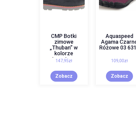
CMP Botki
Aquaspeed
zimowe
Agama Czarn
„Thuban” w
Różowe 03 63
kolorze
antracytowym
147,95
zł
109,00
zł
Zobacz
Zobacz