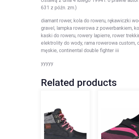
Ustawą z dnia 4 lutego 1994 r. o prawie autor
631 z późn. zm.)
diamant rower, kola do roweru, rękawiczki w
gravel, lampka rowerowa z powerbankiem, koł
kaski do roweru, rowery lapierre, rower trekk
elektrolity do wody, rama rowerowa custom, 
męskie, continental double fighter iii
yyyyy
Related products