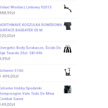
Vidaxl Wioślarz Linkowy 92013
888,99
zł
NORTHWAVE KOSZULKA ROWEROWA
SURFACE BASEAYER SS M
220,00
zł
Energetic Body Ściskacze, Ściski Do
Rąk Twarde 2Szt. 581496
9,99
zł
Schwinn 510U
1 499,00
zł
Extreme Hobby Spodenki
Kompresyjne Vale Tudo Do Mma
Combat Game
149,00
zł