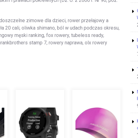
skim i prawach pokrewnych (Dz. U. z 2006 r. Nr 90, poz.
odoszczelne zimowe dla dzieci, rower przełajowy a
a 20 cali, oliwka shimano, ból w udach podczas okresu,
ingowy męski ranking, fox rowery, tubeless ready,
crankbrothers stamp 7, rowery naprawa, olx rowery