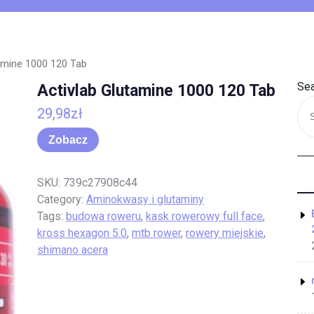
amine 1000 120 Tab
Sea
Activlab Glutamine 1000 120 Tab
29,98
zł
Zobacz
SKU:
739c27908c44
Category:
Aminokwasy i glutaminy
Tags:
budowa roweru
,
kask rowerowy full face
,
kross hexagon 5.0
,
mtb rower
,
rowery miejskie
,
shimano acera